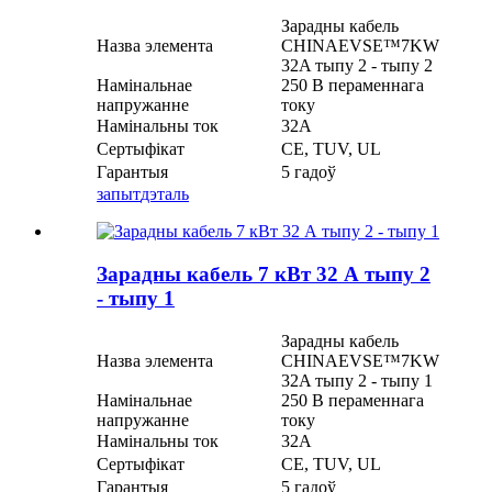
Зарадны кабель
Назва элемента
CHINAEVSE™️7KW
32A тыпу 2 - тыпу 2
Намінальнае
250 В пераменнага
напружанне
току
Намінальны ток
32А
Сертыфікат
CE, TUV, UL
Гарантыя
5 гадоў
запыт
дэталь
Зарадны кабель 7 кВт 32 А тыпу 2
- тыпу 1
Зарадны кабель
Назва элемента
CHINAEVSE™️7KW
32A тыпу 2 - тыпу 1
Намінальнае
250 В пераменнага
напружанне
току
Намінальны ток
32А
Сертыфікат
CE, TUV, UL
Гарантыя
5 гадоў