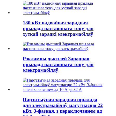
180 кВт падвойная зарадная
прылада пастаяннага току для
хуткай зарадкі электрамабіляў
Рэкламны дысплей Зарадная
прылада пастаяннага току для
электрамабіляў
Партатыўная зарадная прылада
для электрамабіляў магутнасцю 22
кВт, 3-фазная, з пераключэннем ад