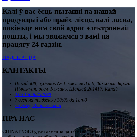
Калі ў вас ёсць пытанні па нашай
прадукцыі або прайс-лісце, калі ласка,
пакіньце нам свой адрас электроннай
пошты, і мы звяжамся з вамі на
працягу 24 гадзін.
ПАДПІСАЦЦА
КАНТАКТЫ
Пакой 308, будынак № 1, завулак 3358, Заходняя дарога
Пінчжуан, раён Фэнсянь, Шанхай 201417, Кітай
+86 15000258990
7 дзён на тыдзень з 10:00 да 18:00
service@chinaevse.com
ПРА НАС
CHINAEVSE будзе імкнецца да тэхналагічных інавацый, каб
зрабіць зямлю чысцейшай і зялёнейшай, прынесці лепшае