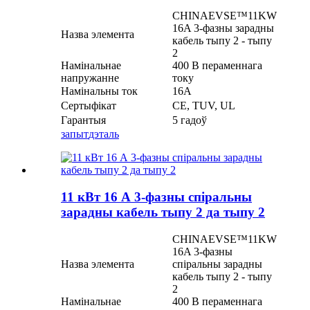
CHINAEVSE™️11KW
16A 3-фазны зарадны
Назва элемента
кабель тыпу 2 - тыпу
2
Намінальнае
400 В пераменнага
напружанне
току
Намінальны ток
16А
Сертыфікат
CE, TUV, UL
Гарантыя
5 гадоў
запыт
дэталь
11 кВт 16 А 3-фазны спіральны
зарадны кабель тыпу 2 да тыпу 2
CHINAEVSE™️11KW
16A 3-фазны
Назва элемента
спіральны зарадны
кабель тыпу 2 - тыпу
2
Намінальнае
400 В пераменнага