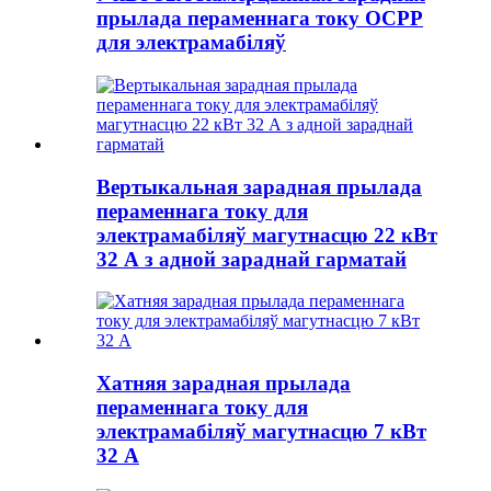
прылада пераменнага току OCPP
для электрамабіляў
Вертыкальная зарадная прылада
пераменнага току для
электрамабіляў магутнасцю 22 кВт
32 А з адной зараднай гарматай
Хатняя зарадная прылада
пераменнага току для
электрамабіляў магутнасцю 7 кВт
32 А