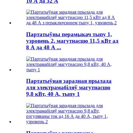
10 А да 32 А
Партатыўны перамыкач тыпу 1,
узровень 2, магутнасцю 11,5 кВт ад
8 А да 48 А ...
Партатыўная зарадная прылада
для электрамабіляў магутнасцю
9,8 кВт, 40 А, тыпу 1