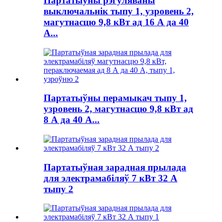
Партатыўны рэгуляваны
выключальнік тыпу 1, узровень 2,
магутнасцю 9,8 кВт ад 16 А да 40
А...
Партатыўны перамыкач тыпу 1,
узровень 2, магутнасцю 9,8 кВт ад
8 А да 40 А...
Партатыўная зарадная прылада
для электрамабіляў 7 кВт 32 А
тыпу 2