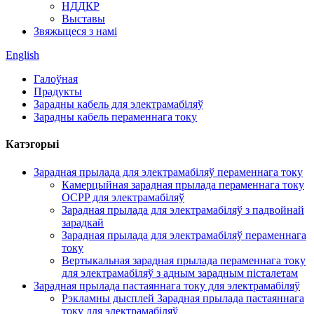
НДДКР
Выставы
Звяжыцеся з намі
English
Галоўная
Прадукты
Зарадны кабель для электрамабіляў
Зарадны кабель пераменнага току
Катэгорыі
Зарадная прылада для электрамабіляў пераменнага току
Камерцыйная зарадная прылада пераменнага току
OCPP для электрамабіляў
Зарадная прылада для электрамабіляў з падвойнай
зарадкай
Зарадная прылада для электрамабіляў пераменнага
току
Вертыкальная зарадная прылада пераменнага току
для электрамабіляў з адным зарадным пісталетам
Зарадная прылада пастаяннага току для электрамабіляў
Рэкламны дысплей Зарадная прылада пастаяннага
току для электрамабіляў