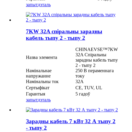
запыт
дэталь
7KW 32A спіральны зарадны
кабель тыпу 2 - тыпу 2
CHINAEVSE™️7KW
32A Спіральны
Назва элемента
зарадны кабель тыпу
2 - тыпу 2
Намінальнае
250 В пераменнага
напружанне
току
Намінальны ток
32А
Сертыфікат
CE, TUV, UL
Гарантыя
5 гадоў
запыт
дэталь
Зарадны кабель 7 кВт 32 А тыпу 2
- тыпу 2