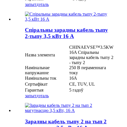
запыт
дэталь
Спіральны зарадны кабель тыпу
2-тыпу 3,5 кВт 16 А
CHINAEVSE™️3.5KW
16A Спіральны
Назва элемента
зарадны кабель тыпу 2
- тыпу 2
Намінальнае
250 В пераменнага
напружанне
току
Намінальны ток
16А
Сертыфікат
CE, TUV, UL
Гарантыя
5 гадоў
запыт
дэталь
Зарадны кабель тыпу 2 на тып 2