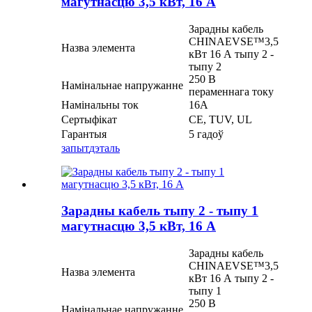
магутнасцю 3,5 кВт, 16 А
Зарадны кабель
CHINAEVSE™️3,5
Назва элемента
кВт 16 А тыпу 2 -
тыпу 2
250 В
Намінальнае напружанне
пераменнага току
Намінальны ток
16А
Сертыфікат
CE, TUV, UL
Гарантыя
5 гадоў
запыт
дэталь
Зарадны кабель тыпу 2 - тыпу 1
магутнасцю 3,5 кВт, 16 А
Зарадны кабель
CHINAEVSE™️3,5
Назва элемента
кВт 16 А тыпу 2 -
тыпу 1
250 В
Намінальнае напружанне