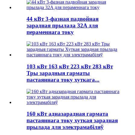
44 кВт 3-фазная падвойная
зарадная прылада 32A для
пераменнага току
103 кВт 163 кВт 223 кВт 283 кВт
Тры зарадныя гарматы
пастаяннага току хуткага...
160 кВт адназарадная гармата
пастаяннага току хуткая зарадная
прылада для электрамабіляў