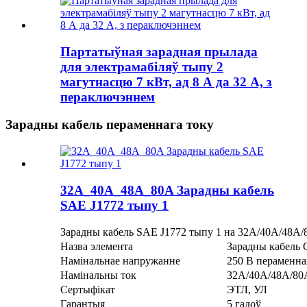
Партатыўная зарадная прылада
для электрамабіляў тыпу 2
магутнасцю 7 кВт, ад 8 А да 32 А, з
пераключэннем
Зарадны кабель пераменнага току
32A_40A_48A_80A Зарадны кабель
SAE J1772 тыпу 1
Зарадны кабель SAE J1772 тыпу 1 на 32A/40A/48A
Назва элемента
Зарадны кабель
Намінальнае напружанне
250 В пераменна
Намінальны ток
32А/40А/48А/80
Сертыфікат
ЭТЛ, УЛ
Гарантыя
5 гадоў