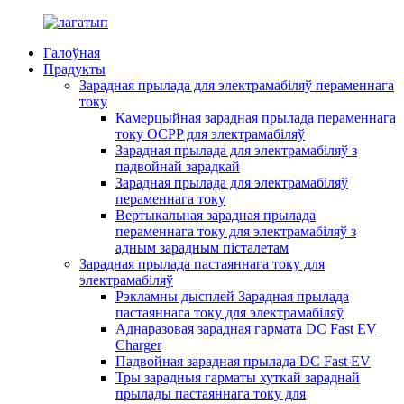
Галоўная
Прадукты
Зарадная прылада для электрамабіляў пераменнага
току
Камерцыйная зарадная прылада пераменнага
току OCPP для электрамабіляў
Зарадная прылада для электрамабіляў з
падвойнай зарадкай
Зарадная прылада для электрамабіляў
пераменнага току
Вертыкальная зарадная прылада
пераменнага току для электрамабіляў з
адным зарадным пісталетам
Зарадная прылада пастаяннага току для
электрамабіляў
Рэкламны дысплей Зарадная прылада
пастаяннага току для электрамабіляў
Аднаразовая зарадная гармата DC Fast EV
Charger
Падвойная зарадная прылада DC Fast EV
Тры зарадныя гарматы хуткай зараднай
прылады пастаяннага току для