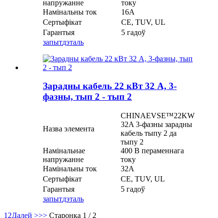
напружанне
току
Намінальны ток
16А
Сертыфікат
CE, TUV, UL
Гарантыя
5 гадоў
запыт
дэталь
Зарадны кабель 22 кВт 32 А, 3-
фазны, тып 2 - тып 2
CHINAEVSE™️22KW
32A 3-фазны зарадны
Назва элемента
кабель тыпу 2 да
тыпу 2
Намінальнае
400 В пераменнага
напружанне
току
Намінальны ток
32А
Сертыфікат
CE, TUV, UL
Гарантыя
5 гадоў
запыт
дэталь
1
2
Далей >
>>
Старонка 1 / 2