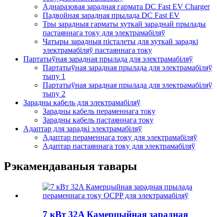
Аднаразовая зарадная гармата DC Fast EV Charger
Падвойная зарадная прылада DC Fast EV
Тры зарадныя гарматы хуткай зараднай прылады
пастаяннага току для электрамабіляў
Чатыры зарадныя пісталеты для хуткай зарадкі
электрамабіляў пастаяннага току
Партатыўная зарадная прылада для электрамабіляў
Партатыўная зарадная прылада для электрамабіляў
тыпу 1
Партатыўная зарадная прылада для электрамабіляў
тыпу 2
Зарадны кабель для электрамабіляў
Зарадны кабель пераменнага току
Зарадны кабель пастаяннага току
Адаптар для зарадкі электрамабіляў
Адаптар пераменнага току для электрамабіляў
Адаптар пастаяннага току для электрамабіляў
Рэкамендаваныя тавары
7 кВт 32A Камерцыйная зарадная