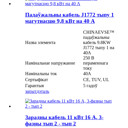
Падаўжальны кабель J1772 тыпу 1
магутнасцю 9,8 кВт на 40 А
CHINAEVSE™️
падаўжальны
Назва элемента
кабель 9.8KW
J1772 тыпу 1 на
40A
250 В
Намінальнае напружанне
пераменнага
току
Намінальны ток
40А
Сертыфікат
CE, TUV, UL
Гарантыя
5 гадоў
запыт
дэталь
Зарадны кабель 11 кВт 16 А, 3-
фазны тып 2 - тып 2