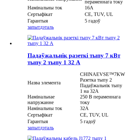
пераменнага току
Намінальны ток
16А
Сертыфікат
CE, TUV, UL
Гарантыя
5 гадоў
запыт
дэталь
Падаўжальнік разеткі тыпу 7 кВт
тыпу 2 тыпу 1 32 А
CHINAEVSE™️7KW
Разетка тыпу 2
Назва элемента
Падаўжальнік тыпу
1 на 32A
Намінальнае
250 В пераменнага
напружанне
току
Намінальны ток
32А
Сертыфікат
CE, TUV, UL
Гарантыя
5 гадоў
запыт
дэталь