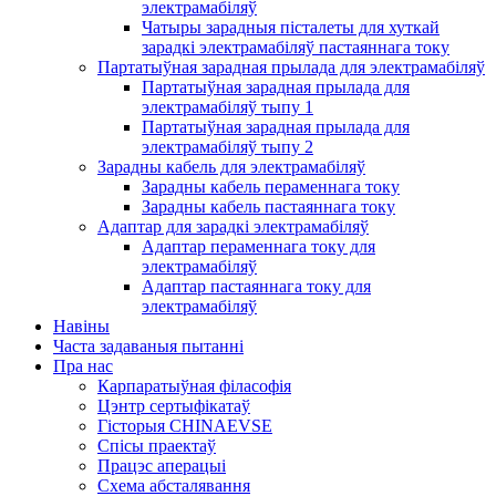
электрамабіляў
Чатыры зарадныя пісталеты для хуткай
зарадкі электрамабіляў пастаяннага току
Партатыўная зарадная прылада для электрамабіляў
Партатыўная зарадная прылада для
электрамабіляў тыпу 1
Партатыўная зарадная прылада для
электрамабіляў тыпу 2
Зарадны кабель для электрамабіляў
Зарадны кабель пераменнага току
Зарадны кабель пастаяннага току
Адаптар для зарадкі электрамабіляў
Адаптар пераменнага току для
электрамабіляў
Адаптар пастаяннага току для
электрамабіляў
Навіны
Часта задаваныя пытанні
Пра нас
Карпаратыўная філасофія
Цэнтр сертыфікатаў
Гісторыя CHINAEVSE
Спісы праектаў
Працэс аперацыі
Схема абсталявання