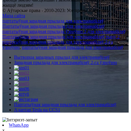
жыццё людзям!
© Аўтарскае права - 2010-2023: Усе правы абаронены.
Мапа сайта
партатыўная зарадная прылада для электрамабіляў
,
Партатыўная зарадная прылада для электрамабіляў
,
партатыўная зарадная прылада ўзроўню 2 для электрамабіляў
,
Партатыўная зарадная прылада для электрамабіляў тыпу 2
,
партатыўная зарадная прылада для электрамабіляў 2-га
ўзроўню
,
партатыўная зарадная прылада для электрамабіляў
,
Вытворца зарадных прылад для электрамабіляў
Зарадная прылада для электрамабіляў 2-га ўзроўню
Партатыўная зарадная прылада для электрамабіляў
Адаптар Tesla на CCS1
WhatsApp
x