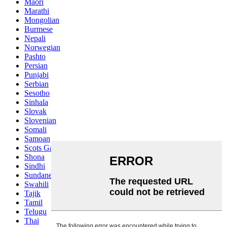
Maori
Marathi
Mongolian
Burmese
Nepali
Norwegian
Pashto
Persian
Punjabi
Serbian
Sesotho
Sinhala
Slovak
Slovenian
Somali
Samoan
Scots Gaelic
Shona
Sindhi
Sundanese
Swahili
Tajik
Tamil
Telugu
Thai