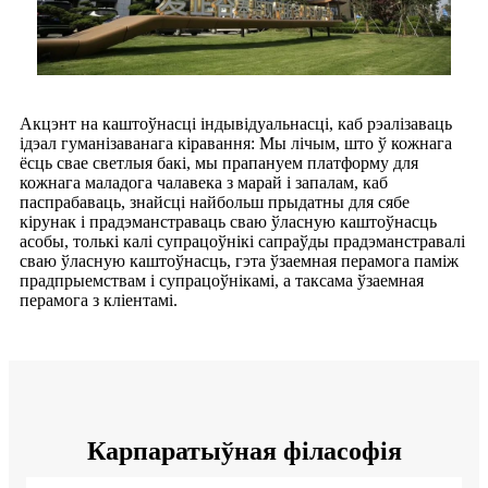
Акцэнт на каштоўнасці індывідуальнасці, каб рэалізаваць
ідэал гуманізаванага кіравання: Мы лічым, што ў кожнага
ёсць свае светлыя бакі, мы прапануем платформу для
кожнага маладога чалавека з марай і запалам, каб
паспрабаваць, знайсці найбольш прыдатны для сябе
кірунак і прадэманстраваць сваю ўласную каштоўнасць
асобы, толькі калі супрацоўнікі сапраўды прадэманстравалі
сваю ўласную каштоўнасць, гэта ўзаемная перамога паміж
прадпрыемствам і супрацоўнікамі, а таксама ўзаемная
перамога з кліентамі.
Карпаратыўная філасофія