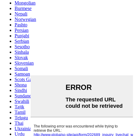
Mongolian
Burmese
Nepali
Norwegian
Pashto
Persian
Punjabi
Serbian
Sesotho
Sinhala
Slovak
Slovenian
Somali
Samoan
Scots Gaelic
Shona
Sindhi
Sundanese
Swahili
Tajik
Tamil
Telugu
Thai
Ukrainian
Urdu