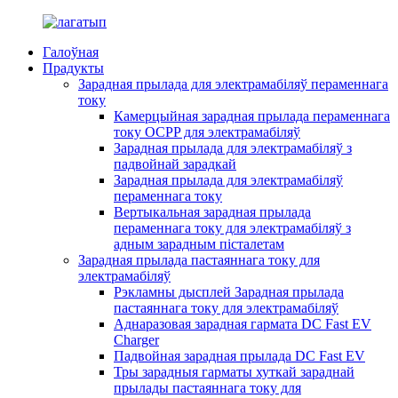
Галоўная
Прадукты
Зарадная прылада для электрамабіляў пераменнага
току
Камерцыйная зарадная прылада пераменнага
току OCPP для электрамабіляў
Зарадная прылада для электрамабіляў з
падвойнай зарадкай
Зарадная прылада для электрамабіляў
пераменнага току
Вертыкальная зарадная прылада
пераменнага току для электрамабіляў з
адным зарадным пісталетам
Зарадная прылада пастаяннага току для
электрамабіляў
Рэкламны дысплей Зарадная прылада
пастаяннага току для электрамабіляў
Аднаразовая зарадная гармата DC Fast EV
Charger
Падвойная зарадная прылада DC Fast EV
Тры зарадныя гарматы хуткай зараднай
прылады пастаяннага току для