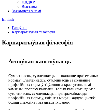
НДДКР
Выставы
Звяжыцеся з намі
English
Галоўная
Карпаратыўная філасофія
Карпаратыўная філасофія
Асноўная каштоўнасць
Сумленнасць, сумленнасць і выкананне прафесійных
нормаў: Сумленнасць, сумленнасць і выкананне
прафесійных нормаў з'яўляюцца краевугольнымі
камянямі поспеху кампаніі. Толькі калі каманда мае
сумленнасць, сумленнасць і прытрымліваецца
прафесійных нормаў, кліенты могуць адчуваць сябе
больш спакойна і заваяваць іх давер.