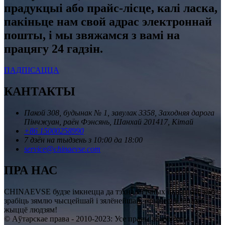
прадукцыі або прайс-лісце, калі ласка,
пакіньце нам свой адрас электроннай
пошты, і мы звяжамся з вамі на
працягу 24 гадзін.
ПАДПІСАЦЦА
КАНТАКТЫ
Пакой 308, будынак № 1, завулак 3358, Заходняя дарога
Пінчжуан, раён Фэнсянь, Шанхай 201417, Кітай
+86 15000258990
7 дзён на тыдзень з 10:00 да 18:00
service@chinaevse.com
ПРА НАС
CHINAEVSE будзе імкнецца да тэхналагічных інавацый, каб
зрабіць зямлю чысцейшай і зялёнейшай, прынесці лепшае
жыццё людзям!
© Аўтарскае права - 2010-2023: Усе правы абаронены.