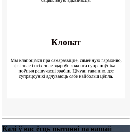
сацыяльную адказнасць.
Клопат
Мы клапоцімся пра самаразвіццё, сямейную гармонію,
фізічнае і псіхічнае здароўе кожнага супрацоўніка і
поўныя рашучасці зрабіць Цічуан гаванню, дзе
супрацоўнікі адчуваюць сябе найбольш цёпла.
Калі ў вас ёсць пытанні па нашай