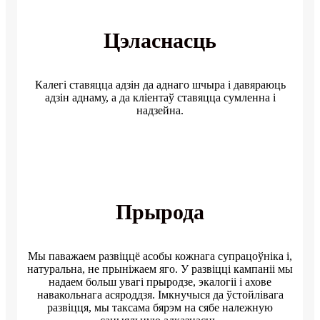
Цэласнасць
Калегі ставяцца адзін да аднаго шчыра і давяраюць
адзін аднаму, а да кліентаў ставяцца сумленна і
надзейна.
Прырода
Мы паважаем развіццё асобы кожнага супрацоўніка і,
натуральна, не прыніжаем яго. У развіцці кампаніі мы
надаем больш увагі прыродзе, экалогіі і ахове
навакольнага асяроддзя. Імкнучыся да ўстойлівага
развіцця, мы таксама бярэм на сябе належную