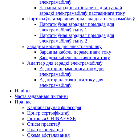
электрамабіляў
Чатыры зарадныя пісталеты для хуткай
зарадкі электрамабіляў пастаяннага току
Партатыўная зарадная прылада для электрамабіляў
Партатыўная зарадная прылада для
электрамабіляў тыпу 1
Партатыўная зарадная прылада для
электрамабіляў тыпу 2
Зарадны кабель для электрамабіляў
Зарадны кабель пераменнага току
Зарадны кабель пастаяннага току
Адаптар для зарадкі электрамабіляў
Адаптар пераменнага току для
электрамабіляў
Адаптар пастаяннага току для
электрамабіляў
Навіны
Часта задаваныя пытанні
Пра нас
Карпаратыўная філасофія
Цэнтр сертыфікатаў
Гісторыя CHINAEVSE
Спісы праектаў
Працэс аперацыі
Схема абсталявання