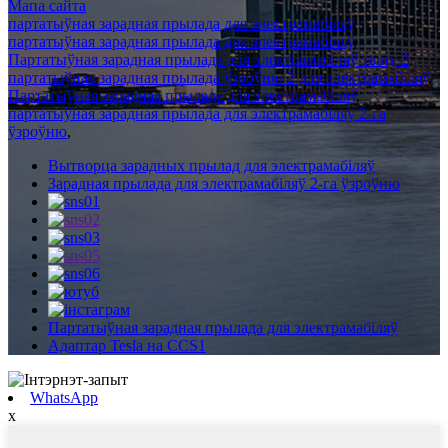
Мапа сайта
партатыўная зарадная прылада для электрамабіляў
,
партатыўная зарадная прылада для электрамабіляў
,
Партатыўная зарадная прылада для электрамабіляў тыпу 2
,
партатыўная зарадная прылада ўзроўню 2 для электрамабіляў
,
Партатыўная зарадная прылада для электрамабіляў
,
партатыўная зарадная прылада для электрамабіляў 2-га
ўзроўню
,
Вытворца зарадных прылад для электрамабіляў
Зарадная прылада для электрамабіляў 2-га ўзроўню
Партатыўная зарадная прылада для электрамабіляў
Адаптар Tesla на CCS1
WhatsApp
x