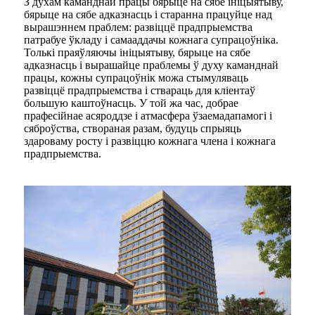
З духам каманднай працы бярыце на сябе ініцыятыву,
бярыце на сябе адказнасць і старанна працуйце над
вырашэннем праблем: развіццё прадпрыемства
патрабуе ўкладу і самааддачы кожнага супрацоўніка.
Толькі праяўляючы ініцыятыву, бярыце на сябе
адказнасць і вырашайце праблемы ў духу каманднай
працы, кожны супрацоўнік можа стымуляваць
развіццё прадпрыемства і ствараць для кліентаў
большую каштоўнасць. У той жа час, добрае
прафесійнае асяроддзе і атмасфера ўзаемадапамогі і
сяброўства, створаная разам, будуць спрыяць
здароваму росту і развіццю кожнага члена і кожнага
прадпрыемства.