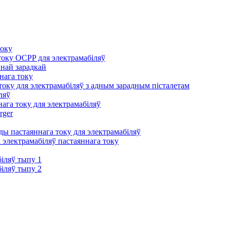
току
оку OCPP для электрамабіляў
йнай зарадкай
нага току
оку для электрамабіляў з адным зарадным пісталетам
ляў
ага току для электрамабіляў
rger
ы пастаяннага току для электрамабіляў
 электрамабіляў пастаяннага току
іляў тыпу 1
іляў тыпу 2