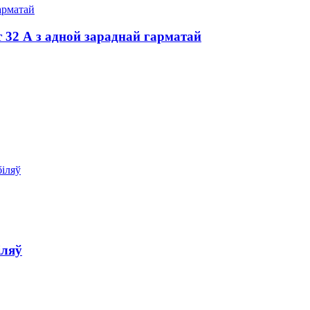
 32 А з адной зараднай гарматай
іляў