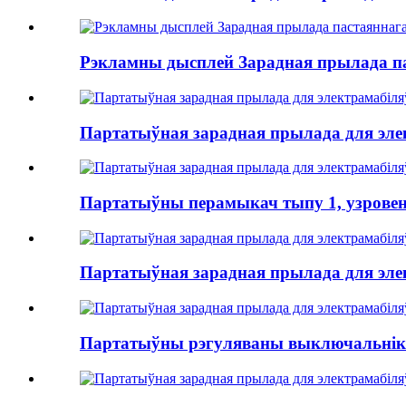
Рэкламны дысплей Зарадная прылада па
Партатыўная зарадная прылада для элек
Партатыўны перамыкач тыпу 1, узровень 2
Партатыўная зарадная прылада для элек
Партатыўны рэгуляваны выключальнік тып