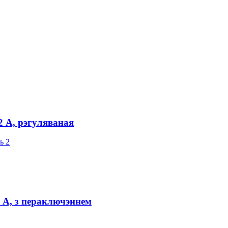
2 А, рэгуляваная
 А, з пераключэннем