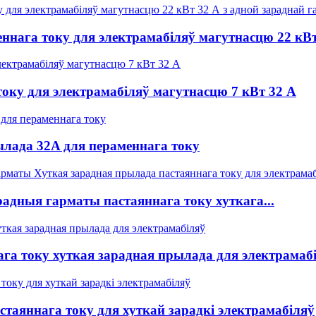
нага току для электрамабіляў магутнасцю 22 кВт
оку для электрамабіляў магутнасцю 7 кВт 32 А
ылада 32A для пераменнага току
радныя гарматы пастаяннага току хуткага...
ага току хуткая зарадная прылада для электрамаб
стаяннага току для хуткай зарадкі электрамабіляў