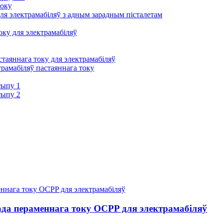
току
ля электрамабіляў з адным зарадным пісталетам
ку для электрамабіляў
таяннага току для электрамабіляў
трамабіляў пастаяннага току
тыпу 1
тыпу 2
да пераменнага току OCPP для электрамабіляў