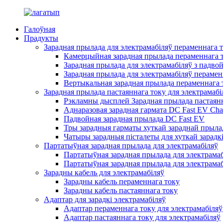
Галоўная
Прадукты
Зарадная прылада для электрамабіляў пераменнага 
Камерцыйная зарадная прылада пераменнага т
Зарадная прылада для электрамабіляў з падво
Зарадная прылада для электрамабіляў перамен
Вертыкальная зарадная прылада пераменнага т
Зарадная прылада пастаяннага току для электрамабі
Рэкламны дысплей Зарадная прылада пастаянн
Аднаразовая зарадная гармата DC Fast EV Cha
Падвойная зарадная прылада DC Fast EV
Тры зарадныя гарматы хуткай зараднай прылад
Чатыры зарадныя пісталеты для хуткай зарадкі
Партатыўная зарадная прылада для электрамабіляў
Партатыўная зарадная прылада для электрамаб
Партатыўная зарадная прылада для электрамаб
Зарадны кабель для электрамабіляў
Зарадны кабель пераменнага току
Зарадны кабель пастаяннага току
Адаптар для зарадкі электрамабіляў
Адаптар пераменнага току для электрамабіляў
Адаптар пастаяннага току для электрамабіляў