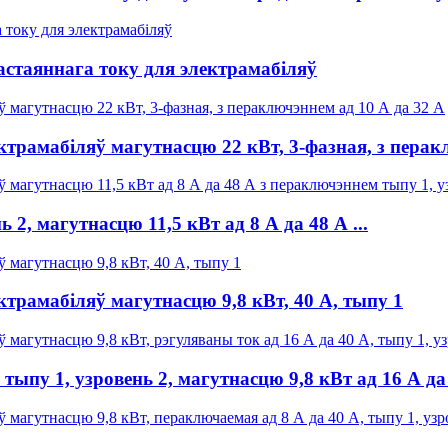
стаяннага току для электрамабіляў
трамабіляў магутнасцю 22 кВт, 3-фазная, з перакл
, магутнасцю 11,5 кВт ад 8 А да 48 А ...
трамабіляў магутнасцю 9,8 кВт, 40 А, тыпу 1
у 1, узровень 2, магутнасцю 9,8 кВт ад 16 А да 