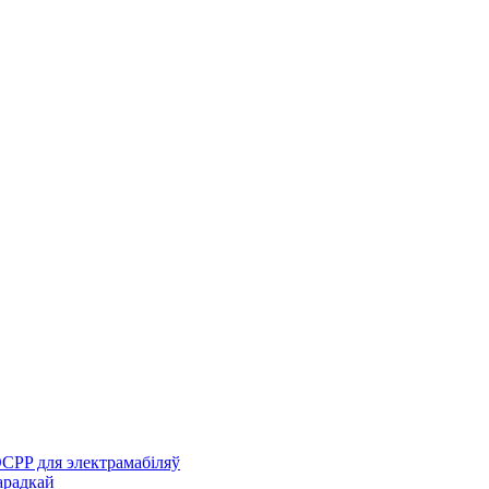
CPP для электрамабіляў
арадкай