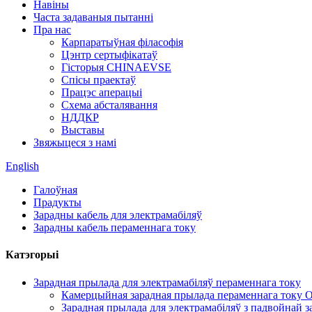
Навіны
Часта задаваныя пытанні
Пра нас
Карпаратыўная філасофія
Цэнтр сертыфікатаў
Гісторыя CHINAEVSE
Спісы праектаў
Працэс аперацыі
Схема абсталявання
НДДКР
Выставы
Звяжыцеся з намі
English
Галоўная
Прадукты
Зарадны кабель для электрамабіляў
Зарадны кабель пераменнага току
Катэгорыі
Зарадная прылада для электрамабіляў пераменнага току
Камерцыйная зарадная прылада пераменнага току O
Зарадная прылада для электрамабіляў з падвойнай з