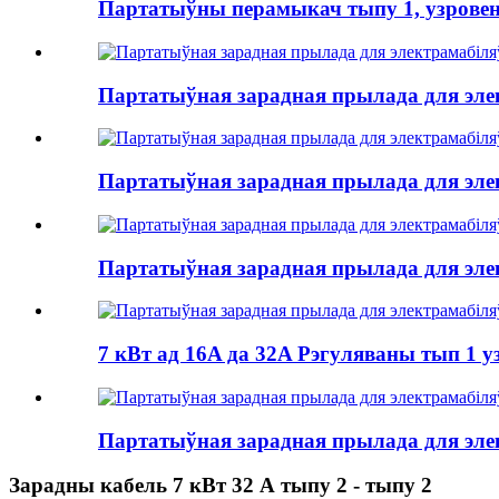
Партатыўны перамыкач тыпу 1, узровень 
Партатыўная зарадная прылада для элек
Партатыўная зарадная прылада для элек
Партатыўная зарадная прылада для элек
7 кВт ад 16A да 32A Рэгуляваны тып 1 у
Партатыўная зарадная прылада для элек
Зарадны кабель 7 кВт 32 А тыпу 2 - тыпу 2