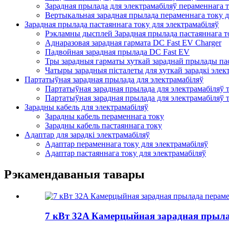
Зарадная прылада для электрамабіляў пераменнага 
Вертыкальная зарадная прылада пераменнага току д
Зарадная прылада пастаяннага току для электрамабіляў
Рэкламны дысплей Зарадная прылада пастаяннага то
Аднаразовая зарадная гармата DC Fast EV Charger
Падвойная зарадная прылада DC Fast EV
Тры зарадныя гарматы хуткай зараднай прылады пас
Чатыры зарадныя пісталеты для хуткай зарадкі элек
Партатыўная зарадная прылада для электрамабіляў
Партатыўная зарадная прылада для электрамабіляў 
Партатыўная зарадная прылада для электрамабіляў 
Зарадны кабель для электрамабіляў
Зарадны кабель пераменнага току
Зарадны кабель пастаяннага току
Адаптар для зарадкі электрамабіляў
Адаптар пераменнага току для электрамабіляў
Адаптар пастаяннага току для электрамабіляў
Рэкамендаваныя тавары
7 кВт 32A Камерцыйная зарадная прыла