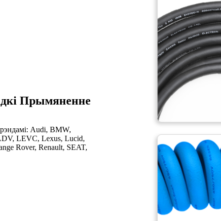
радкі Прымяненне
брэндамі: Audi, BMW,
, LDV, LEVC, Lexus, Lucid,
Range Rover, Renault, SEAT,