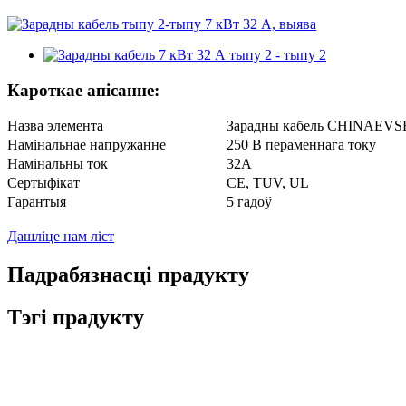
Кароткае апісанне:
Назва элемента
Зарадны кабель CHINAEVSE
Намінальнае напружанне
250 В пераменнага току
Намінальны ток
32А
Сертыфікат
CE, TUV, UL
Гарантыя
5 гадоў
Дашліце нам ліст
Падрабязнасці прадукту
Тэгі прадукту