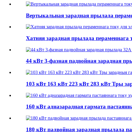
Вертыкальная зарадная прылада перамен
Хатняя зарадная прылада пераменнага т
44 кВт 3-фазная падвойная зарадная пр
103 кВт 163 кВт 223 кВт 283 кВт Тры за
160 кВт адназарадная гармата пастаянн
180 кВт падвойная зарадная прылада па