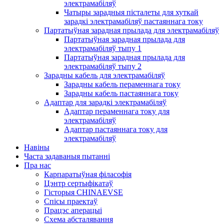
электрамабіляў
Чатыры зарадныя пісталеты для хуткай
зарадкі электрамабіляў пастаяннага току
Партатыўная зарадная прылада для электрамабіляў
Партатыўная зарадная прылада для
электрамабіляў тыпу 1
Партатыўная зарадная прылада для
электрамабіляў тыпу 2
Зарадны кабель для электрамабіляў
Зарадны кабель пераменнага току
Зарадны кабель пастаяннага току
Адаптар для зарадкі электрамабіляў
Адаптар пераменнага току для
электрамабіляў
Адаптар пастаяннага току для
электрамабіляў
Навіны
Часта задаваныя пытанні
Пра нас
Карпаратыўная філасофія
Цэнтр сертыфікатаў
Гісторыя CHINAEVSE
Спісы праектаў
Працэс аперацыі
Схема абсталявання