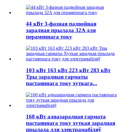
44 кВт 3-фазная падвойная
зарадная прылада 32A для
пераменнага току
103 кВт 163 кВт 223 кВт 283 кВт
Тры зарадныя гарматы
пастаяннага току хуткага...
160 кВт адназарадная гармата
пастаяннага току хуткая зарадная
прылада для электрамабіляў