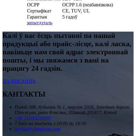
OCPP
OCPP 1.6 (неабавязкова)
Сертыфікат
CE, TUV, UL
Гарантыя
5 гадоў
запыт
дэталь
Калі ў вас ёсць пытанні па нашай
прадукцыі або прайс-лісце, калі ласка,
пакіньце нам свой адрас электроннай
пошты, і мы звяжамся з вамі на
працягу 24 гадзін.
ПАДПІСАЦЦА
КАНТАКТЫ
Пакой 308, будынак № 1, завулак 3358, Заходняя дарога
Пінчжуан, раён Фэнсянь, Шанхай 201417, Кітай
+86 15000258990
7 дзён на тыдзень з 10:00 да 18:00
service@chinaevse.com