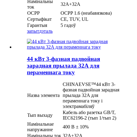
Намінальны
32А+32А
ток
OCPP
OCPP 1.6 (неабавязкова)
Сертыфікат
CE, TUV, UL
Гарантыя
5 гадоў
запыт
дэталь
44 кВт 3-фазная падвойная
зарадная прылада 32A для
пераменнага току
CHINAEVSE™️44 кВт 3-
фазная падвойная зарадная
Назва элемента
прылада 32A для
пераменнага току і
электрамабіляў
Кабель або разетка GB/T,
Тып выхаду
IEC62196-2 (тып 1/тып 2)
Намінальнае
400 В ± 10%
напружанне
Намінальны ток
32А+32А