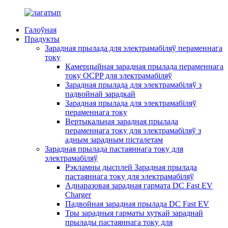
Галоўная
Прадукты
Зарадная прылада для электрамабіляў пераменнага
току
Камерцыйная зарадная прылада пераменнага
току OCPP для электрамабіляў
Зарадная прылада для электрамабіляў з
падвойнай зарадкай
Зарадная прылада для электрамабіляў
пераменнага току
Вертыкальная зарадная прылада
пераменнага току для электрамабіляў з
адным зарадным пісталетам
Зарадная прылада пастаяннага току для
электрамабіляў
Рэкламны дысплей Зарадная прылада
пастаяннага току для электрамабіляў
Аднаразовая зарадная гармата DC Fast EV
Charger
Падвойная зарадная прылада DC Fast EV
Тры зарадныя гарматы хуткай зараднай
прылады пастаяннага току для