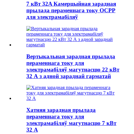
7 кВт 32A Камерцыйная зарадная
прылада пераменнага току OCPP
для электрамабіляў
Вертыкальная зарадная прылада
пераменнага току для
электрамабіляў магутнасцю 22 кВт
32 А з адной зараднай гарматай
Хатняя зарадная прылада
пераменнага току для
электрамабіляў магутнасцю 7 кВт
32 А