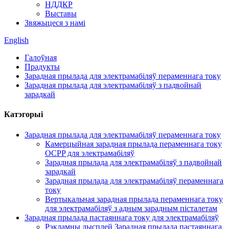
НДДКР
Выставы
Звяжыцеся з намі
English
Галоўная
Прадукты
Зарадная прылада для электрамабіляў пераменнага току
Зарадная прылада для электрамабіляў з падвойнай
зарадкай
Катэгорыі
Зарадная прылада для электрамабіляў пераменнага току
Камерцыйная зарадная прылада пераменнага току
OCPP для электрамабіляў
Зарадная прылада для электрамабіляў з падвойнай
зарадкай
Зарадная прылада для электрамабіляў пераменнага
току
Вертыкальная зарадная прылада пераменнага току
для электрамабіляў з адным зарадным пісталетам
Зарадная прылада пастаяннага току для электрамабіляў
Рэкламны дысплей Зарадная прылада пастаяннага