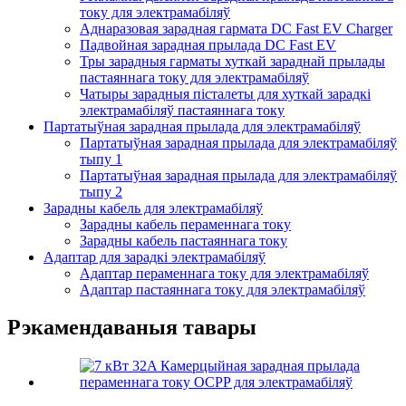
току для электрамабіляў
Аднаразовая зарадная гармата DC Fast EV Charger
Падвойная зарадная прылада DC Fast EV
Тры зарадныя гарматы хуткай зараднай прылады
пастаяннага току для электрамабіляў
Чатыры зарадныя пісталеты для хуткай зарадкі
электрамабіляў пастаяннага току
Партатыўная зарадная прылада для электрамабіляў
Партатыўная зарадная прылада для электрамабіляў
тыпу 1
Партатыўная зарадная прылада для электрамабіляў
тыпу 2
Зарадны кабель для электрамабіляў
Зарадны кабель пераменнага току
Зарадны кабель пастаяннага току
Адаптар для зарадкі электрамабіляў
Адаптар пераменнага току для электрамабіляў
Адаптар пастаяннага току для электрамабіляў
Рэкамендаваныя тавары