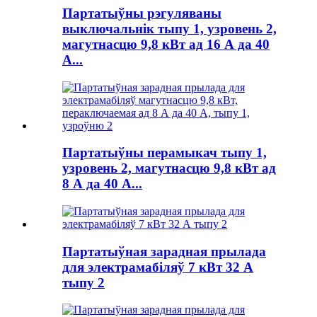
Партатыўны рэгуляваны
выключальнік тыпу 1, узровень 2,
магутнасцю 9,8 кВт ад 16 А да 40
А...
Партатыўны перамыкач тыпу 1,
узровень 2, магутнасцю 9,8 кВт ад
8 А да 40 А...
Партатыўная зарадная прылада
для электрамабіляў 7 кВт 32 А
тыпу 2