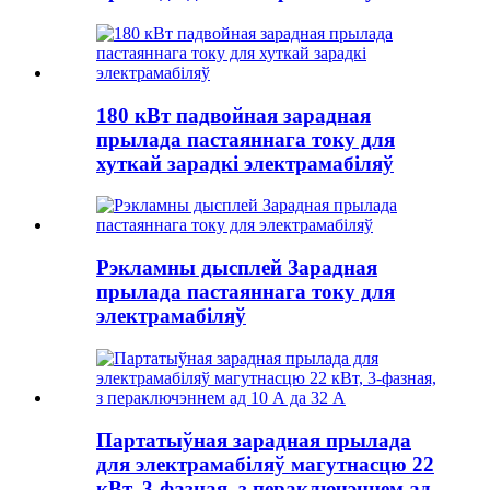
180 кВт падвойная зарадная
прылада пастаяннага току для
хуткай зарадкі электрамабіляў
Рэкламны дысплей Зарадная
прылада пастаяннага току для
электрамабіляў
Партатыўная зарадная прылада
для электрамабіляў магутнасцю 22
кВт, 3-фазная, з пераключэннем ад