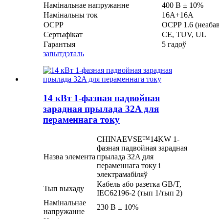
Намінальнае напружанне
400 В ± 10%
Намінальны ток
16А+16А
OCPP
OCPP 1.6 (неабав
Сертыфікат
CE, TUV, UL
Гарантыя
5 гадоў
запыт
дэталь
14 кВт 1-фазная падвойная
зарадная прылада 32A для
пераменнага току
CHINAEVSE™️14KW 1-
фазная падвойная зарадная
Назва элемента
прылада 32A для
пераменнага току і
электрамабіляў
Кабель або разетка GB/T,
Тып выхаду
IEC62196-2 (тып 1/тып 2)
Намінальнае
230 В ± 10%
напружанне