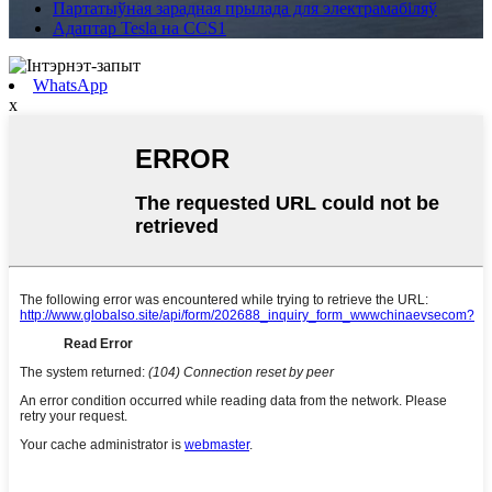
Партатыўная зарадная прылада для электрамабіляў
Адаптар Tesla на CCS1
WhatsApp
x