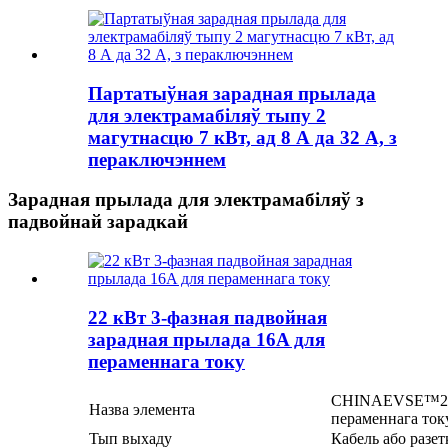
Партатыўная зарадная прылада
для электрамабіляў тыпу 2
магутнасцю 7 кВт, ад 8 А да 32 А, з
пераключэннем
Зарадная прылада для электрамабіляў з
падвойнай зарадкай
22 кВт 3-фазная падвойная
зарадная прылада 16A для
пераменнага току
CHINAEVSE™️22 
Назва элемента
пераменнага току
Тып выхаду
Кабель або разет