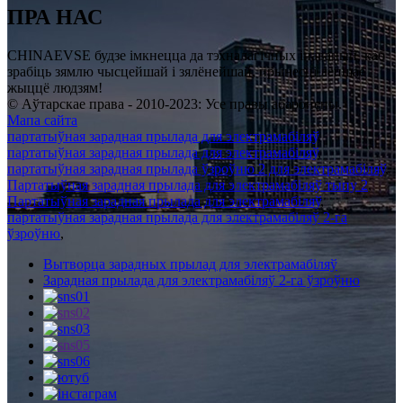
ПРА НАС
CHINAEVSE будзе імкнецца да тэхналагічных інавацый, каб
зрабіць зямлю чысцейшай і зялёнейшай, прынесці лепшае
жыццё людзям!
© Аўтарскае права - 2010-2023: Усе правы абаронены.
Мапа сайта
партатыўная зарадная прылада для электрамабіляў
,
партатыўная зарадная прылада для электрамабіляў
,
партатыўная зарадная прылада ўзроўню 2 для электрамабіляў
,
Партатыўная зарадная прылада для электрамабіляў тыпу 2
,
Партатыўная зарадная прылада для электрамабіляў
,
партатыўная зарадная прылада для электрамабіляў 2-га
ўзроўню
,
Вытворца зарадных прылад для электрамабіляў
Зарадная прылада для электрамабіляў 2-га ўзроўню