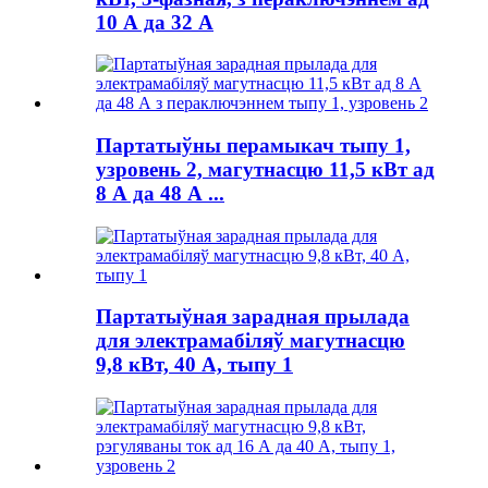
10 А да 32 А
Партатыўны перамыкач тыпу 1,
узровень 2, магутнасцю 11,5 кВт ад
8 А да 48 А ...
Партатыўная зарадная прылада
для электрамабіляў магутнасцю
9,8 кВт, 40 А, тыпу 1