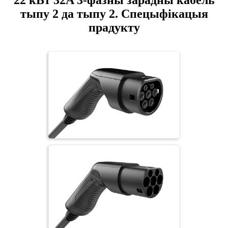
22 кВт 32A 3-фазны зарадны кабель
тыпу 2 да тыпу 2. Спецыфікацыя
прадукту