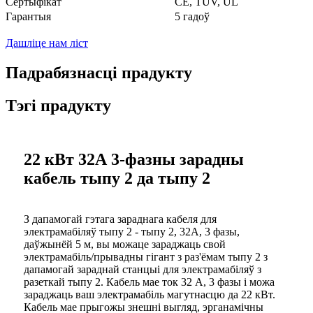
Сертыфікат
CE, TUV, UL
Гарантыя
5 гадоў
Дашліце нам ліст
Падрабязнасці прадукту
Тэгі прадукту
22 кВт 32А 3-фазны зарадны
кабель тыпу 2 да тыпу 2
З дапамогай гэтага зараднага кабеля для
электрамабіляў тыпу 2 - тыпу 2, 32A, 3 фазы,
даўжынёй 5 м, вы можаце зараджаць свой
электрамабіль/прывадны гігант з раз'ёмам тыпу 2 з
дапамогай зараднай станцыі для электрамабіляў з
разеткай тыпу 2. Кабель мае ток 32 А, 3 фазы і можа
зараджаць ваш электрамабіль магутнасцю да 22 кВт.
Кабель мае прыгожы знешні выгляд, эрганамічны