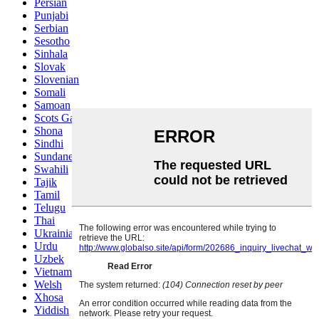
Persian
Punjabi
Serbian
Sesotho
Sinhala
Slovak
Slovenian
Somali
Samoan
Scots Gaelic
Shona
Sindhi
Sundanese
Swahili
Tajik
Tamil
Telugu
Thai
Ukrainian
Urdu
Uzbek
Vietnamese
Welsh
Xhosa
Yiddish