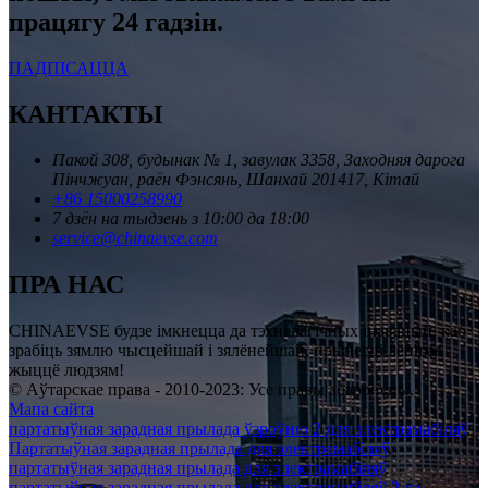
працягу 24 гадзін.
ПАДПІСАЦЦА
КАНТАКТЫ
Пакой 308, будынак № 1, завулак 3358, Заходняя дарога
Пінчжуан, раён Фэнсянь, Шанхай 201417, Кітай
+86 15000258990
7 дзён на тыдзень з 10:00 да 18:00
service@chinaevse.com
ПРА НАС
CHINAEVSE будзе імкнецца да тэхналагічных інавацый, каб
зрабіць зямлю чысцейшай і зялёнейшай, прынесці лепшае
жыццё людзям!
© Аўтарскае права - 2010-2023: Усе правы абаронены.
Мапа сайта
партатыўная зарадная прылада ўзроўню 2 для электрамабіляў
,
Партатыўная зарадная прылада для электрамабіляў
,
партатыўная зарадная прылада для электрамабіляў
,
партатыўная зарадная прылада для электрамабіляў 2-га