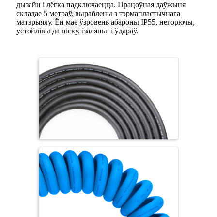
дызайн і лёгка падключаецца. Працоўная даўжыня
складае 5 метраў, выраблены з тэрмапластычнага
матэрыялу. Ён мае ўзровень абароны IP55, негорючы,
устойлівы да ціску, ізаляцыі і ўдараў.