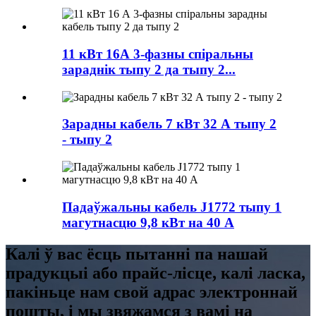
11 кВт 16А 3-фазны спіральны
зараднік тыпу 2 да тыпу 2...
Зарадны кабель 7 кВт 32 А тыпу 2
- тыпу 2
Падаўжальны кабель J1772 тыпу 1
магутнасцю 9,8 кВт на 40 А
Калі ў вас ёсць пытанні па нашай
прадукцыі або прайс-лісце, калі ласка,
пакіньце нам свой адрас электроннай
пошты, і мы звяжамся з вамі на