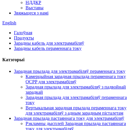
НДДКР
Выставы
Звяжыцеся з намі
English
Галоўная
Прадукты
Зарадны кабель для электрамабіляў
Зарадны кабель пераменнага току
Катэгорыі
Зарадная прылада для электрамабіляў пераменнага току
Камерцыйная зарадная прылада пераменнага току
OCPP для электрамабіляў
Зарадная прылада для электрамабіляў з падвойнай
зарадкай
Зарадная прылада для электрамабіляў пераменнага
току
Вертыкальная зарадная прылада пераменнага току
для электрамабіляў з адным зарадным пісталетам
Зарадная прылада пастаяннага току для электрамабіляў
Рэкламны дысплей Зарадная прылада пастаяннага
току для электрамабіляў