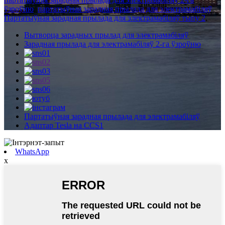
ўзроўню
,
партатыўная зарадная прылада для электрамабіляў
,
Партатыўная зарадная прылада для электрамабіляў тыпу 2
,
Вытворца зарадных прылад для электрамабіляў
Зарадная прылада для электрамабіляў 2-га ўзроўню
Партатыўная зарадная прылада для электрамабіляў
Адаптар Tesla на CCS1
WhatsApp
x