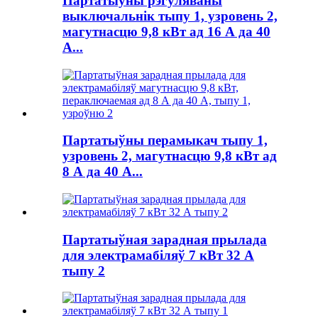
Партатыўны рэгуляваны
выключальнік тыпу 1, узровень 2,
магутнасцю 9,8 кВт ад 16 А да 40
А...
Партатыўны перамыкач тыпу 1,
узровень 2, магутнасцю 9,8 кВт ад
8 А да 40 А...
Партатыўная зарадная прылада
для электрамабіляў 7 кВт 32 А
тыпу 2