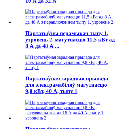
10 А да 32 А
Партатыўны перамыкач тыпу 1,
узровень 2, магутнасцю 11,5 кВт ад
8 А да 48 А ...
Партатыўная зарадная прылада
для электрамабіляў магутнасцю
9,8 кВт, 40 А, тыпу 1