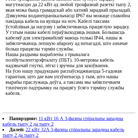
магутнасцю да 22 кВт ад любой трохфазнай разеткі тыпу 2,
якая можа быць грамадскай або хатняй зараднай прыладай.
Дзякуючы воданепранікальнасці IP67 вы можаце спакойна
пакідаць кабель на вуліцы на ноч. Кабелі таксама
ўстойлівыя да нагрэву і забяспечваюць працяглую зарадку.
У гэтым нашы кабелі пераўзыходзяць іншыя. Большасць
кабеляў для электрамабіляў маюць толькі IP44, нашы ж
забяспечваюць лепшую абарону ад непагадзі, што азначае
больш працяглы тэрмін службы.
Нашы раздымы выраблены з трывалага
полібутылентэрэфталату (ПБТ). 10-метровы кабель
надзвычай гнуткі, лёгкі і зручны для захоўвання.
На ўсю нашу прадукцыю распаўсюджваецца 5-гадовая
гарантыя, што дае вам упэўненасць у тым, што нашы
вырабы праслужаць доўга, а таксама мы забяспечваем
тэхнічную падтрымку на працягу ўсяго тэрміну службы
кабеля.
Папярэдняе:
11 кВт 16 А 3-фазны спіральны зарадны
кабель тыпу 2 да тыпу 2
Далей:
22 кВт 32A 3-фазны спіральны зарадны кабель
тыпу 2 да тыпу 2