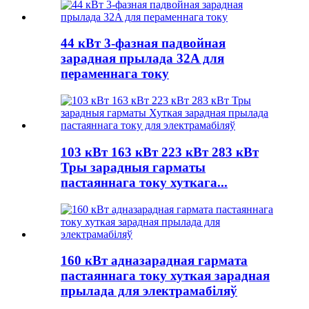
44 кВт 3-фазная падвойная
зарадная прылада 32A для
пераменнага току
103 кВт 163 кВт 223 кВт 283 кВт
Тры зарадныя гарматы
пастаяннага току хуткага...
160 кВт адназарадная гармата
пастаяннага току хуткая зарадная
прылада для электрамабіляў