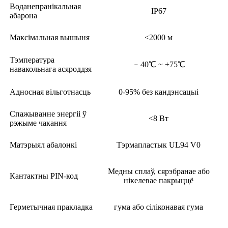
Воданепранікальная
IP67
абарона
Максімальная вышыня
<2000 м
Тэмпература
﹣40℃ ~ +75℃
навакольнага асяроддзя
Адносная вільготнасць
0-95% без кандэнсацыі
Спажыванне энергіі ў
<8 Вт
рэжыме чакання
Матэрыял абалонкі
Тэрмапластык UL94 V0
Медны сплаў, сярэбранае або
Кантактны PIN-код
нікелевае пакрыццё
Герметычная пракладка
гума або сіліконавая гума