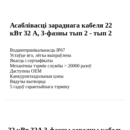
Асаблівасці зараднага кабеля 22
кВт 32 А, 3-фазны тып 2 - тып 2
Воданепранікальнасць IP67
Устаўце яго, лёгка выпраўлена
Якасць і сертыфікаты
Механічны тэрмін службы > 20000 разоў
Даступны OEM
Канкурэнтаздольныя цэны
Вядучы вытворца
5 гадоў гарантыйнага тэрміну