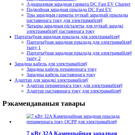
Аднаразовая зарадная гармата DC Fast EV Charger
Падвойная зарадная прылада DC Fast EV
Тры зарадныя гарматы хуткай зараднай прылады
пастаяннага току для электрамабіляў
Чатыры зарадныя пісталеты для хуткай зарадкі
электрамабіляў пастаяннага току
Партатыўная зарадная прылада для электрамабіляў
Партатыўная зарадная прылада для электрамабіляў
тыпу 1
Партатыўная зарадная прылада для электрамабіляў
тыпу 2
Зарадны кабель для электрамабіляў
Зарадны кабель пераменнага току
Зарадны кабель пастаяннага току
Адаптар для зарадкі электрамабіляў
Адаптар пераменнага току для электрамабіляў
Адаптар пастаяннага току для электрамабіляў
Рэкамендаваныя тавары
7 кВт 32A Камерцыйная зарадная