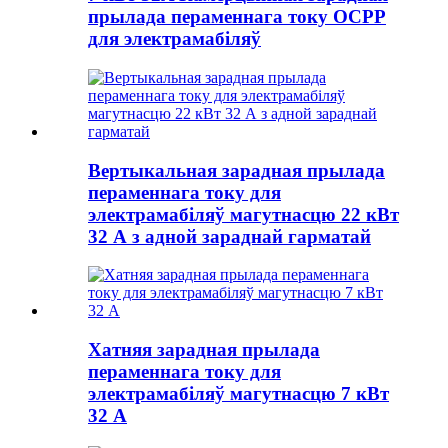
прылада пераменнага току OCPP
для электрамабіляў
Вертыкальная зарадная прылада
пераменнага току для
электрамабіляў магутнасцю 22 кВт
32 А з адной зараднай гарматай
Хатняя зарадная прылада
пераменнага току для
электрамабіляў магутнасцю 7 кВт
32 А