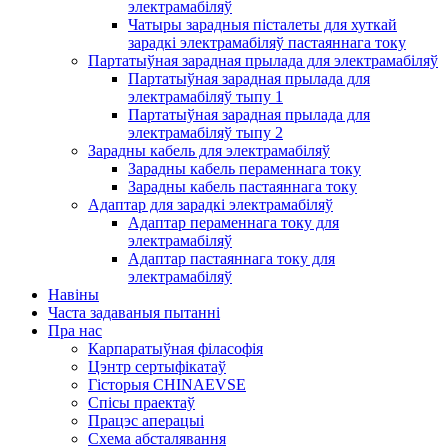
электрамабіляў
Чатыры зарадныя пісталеты для хуткай
зарадкі электрамабіляў пастаяннага току
Партатыўная зарадная прылада для электрамабіляў
Партатыўная зарадная прылада для
электрамабіляў тыпу 1
Партатыўная зарадная прылада для
электрамабіляў тыпу 2
Зарадны кабель для электрамабіляў
Зарадны кабель пераменнага току
Зарадны кабель пастаяннага току
Адаптар для зарадкі электрамабіляў
Адаптар пераменнага току для
электрамабіляў
Адаптар пастаяннага току для
электрамабіляў
Навіны
Часта задаваныя пытанні
Пра нас
Карпаратыўная філасофія
Цэнтр сертыфікатаў
Гісторыя CHINAEVSE
Спісы праектаў
Працэс аперацыі
Схема абсталявання