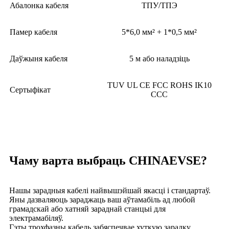
Абалонка кабеля
ТПУ/ТПЭ
Памер кабеля
5*6,0 мм² + 1*0,5 мм²
Даўжыня кабеля
5 м або наладзіць
TUV UL CE FCC ROHS IK10
Сертыфікат
CCC
Чаму варта выбраць CHINAEVSE?
Нашы зарадныя кабелі найвышэйшай якасці і стандартаў.
Яны дазваляюць зараджаць ваш аўтамабіль ад любой
грамадскай або хатняй зараднай станцыі для
электрамабіляў.
Гэты трохфазны кабель забяспечвае хуткую зарадку