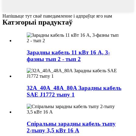
Напішыце тут сваё паведамленне і адпраўце яго нам
Катэгорыі прадуктаў
Зарадны кабель 11 кВт 16 А, 3-
фазны тып 2 - тып 2
32A_40A_48A_80A Зарадны кабель
SAE J1772 тыпу 1
Спіральны зарадны кабель тыпу
2-тыпу 3,5 кВт 16 А