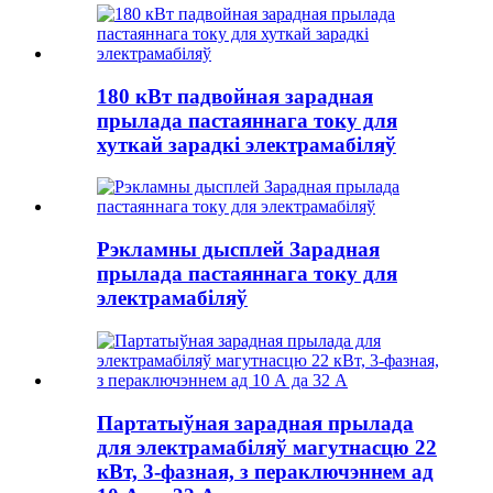
180 кВт падвойная зарадная
прылада пастаяннага току для
хуткай зарадкі электрамабіляў
Рэкламны дысплей Зарадная
прылада пастаяннага току для
электрамабіляў
Партатыўная зарадная прылада
для электрамабіляў магутнасцю 22
кВт, 3-фазная, з пераключэннем ад