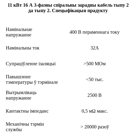
11 кВт 16 А 3-фазны спіральны зарадны кабель тыпу 2
да тыпу 2. Спецыфікацыя прадукту
Намінальнае
400 В пераменнага току
напружанне
Намінальны ток
32А
Супраціўленне ізаляцыі
>500 МОм
Павышэнне
<50 тыс.
тэмпературы ў тэрмінале
Вытрымліваць
2500 В
напружанне
Кантактны імпеданс
0,5 мΩ макс.
Механічны тэрмін
> 20000 разоў
службы