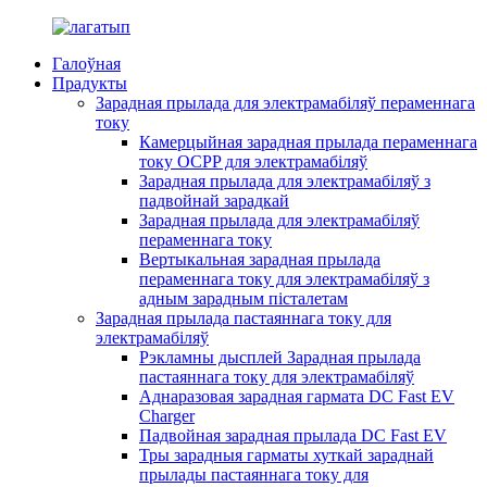
Галоўная
Прадукты
Зарадная прылада для электрамабіляў пераменнага
току
Камерцыйная зарадная прылада пераменнага
току OCPP для электрамабіляў
Зарадная прылада для электрамабіляў з
падвойнай зарадкай
Зарадная прылада для электрамабіляў
пераменнага току
Вертыкальная зарадная прылада
пераменнага току для электрамабіляў з
адным зарадным пісталетам
Зарадная прылада пастаяннага току для
электрамабіляў
Рэкламны дысплей Зарадная прылада
пастаяннага току для электрамабіляў
Аднаразовая зарадная гармата DC Fast EV
Charger
Падвойная зарадная прылада DC Fast EV
Тры зарадныя гарматы хуткай зараднай
прылады пастаяннага току для