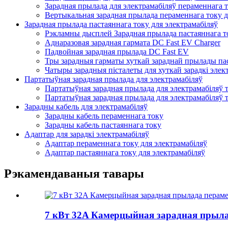
Зарадная прылада для электрамабіляў пераменнага 
Вертыкальная зарадная прылада пераменнага току д
Зарадная прылада пастаяннага току для электрамабіляў
Рэкламны дысплей Зарадная прылада пастаяннага то
Аднаразовая зарадная гармата DC Fast EV Charger
Падвойная зарадная прылада DC Fast EV
Тры зарадныя гарматы хуткай зараднай прылады пас
Чатыры зарадныя пісталеты для хуткай зарадкі элек
Партатыўная зарадная прылада для электрамабіляў
Партатыўная зарадная прылада для электрамабіляў 
Партатыўная зарадная прылада для электрамабіляў 
Зарадны кабель для электрамабіляў
Зарадны кабель пераменнага току
Зарадны кабель пастаяннага току
Адаптар для зарадкі электрамабіляў
Адаптар пераменнага току для электрамабіляў
Адаптар пастаяннага току для электрамабіляў
Рэкамендаваныя тавары
7 кВт 32A Камерцыйная зарадная прыла