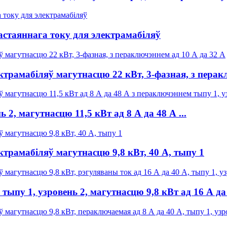
стаяннага току для электрамабіляў
трамабіляў магутнасцю 22 кВт, 3-фазная, з перакл
, магутнасцю 11,5 кВт ад 8 А да 48 А ...
трамабіляў магутнасцю 9,8 кВт, 40 А, тыпу 1
у 1, узровень 2, магутнасцю 9,8 кВт ад 16 А да 