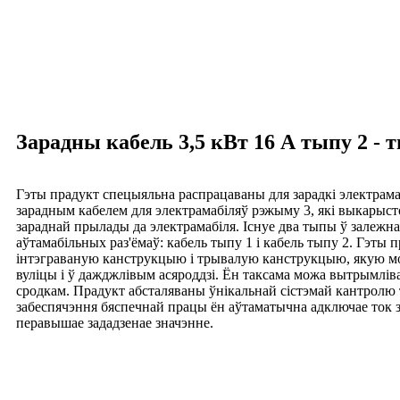
Зарадны кабель 3,5 кВт 16 А тыпу 2 - 
Гэты прадукт спецыяльна распрацаваны для зарадкі электрама
зарадным кабелем для электрамабіляў рэжыму 3, які выкарыс
зараднай прылады да электрамабіля. Існуе два тыпы ў залежна
аўтамабільных раз'ёмаў: кабель тыпу 1 і кабель тыпу 2. Гэты 
інтэграваную канструкцыю і трывалую канструкцыю, якую м
вуліцы і ў дажджлівым асяроддзі. Ён таксама можа вытрымлі
сродкам. Прадукт абсталяваны ўнікальнай сістэмай кантролю
забеспячэння бяспечнай працы ён аўтаматычна адключае ток за
перавышае зададзенае значэнне.