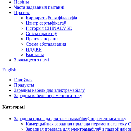
Навіны
Часта задаваныя пытанні
Пра нас
Карпаратыўная філасофія
Цэнтр сертыфікатаў
Гісторыя CHINAEVSE
Спісы праектаў
Працэс аперацыі
Схема абсталявання
НДДКР
Выставы
Звяжыцеся з намі
English
Галоўная
Прадукты
Зарадны кабель для электрамабіляў
Зарадны кабель пераменнага току
Катэгорыі
Зарадная прылада для электрамабіляў пераменнага току
Камерцыйная зарадная прылада пераменнага току O
Зарадная прылада для электрамабіляў з падвойнай з