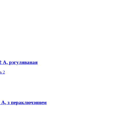
2 А, рэгуляваная
 А, з пераключэннем