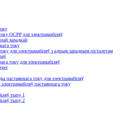
току
оку OCPP для электрамабіляў
йнай зарадкай
нага току
оку для электрамабіляў з адным зарадным пісталетам
ляў
ага току для электрамабіляў
rger
ы пастаяннага току для электрамабіляў
 электрамабіляў пастаяннага току
іляў тыпу 1
іляў тыпу 2