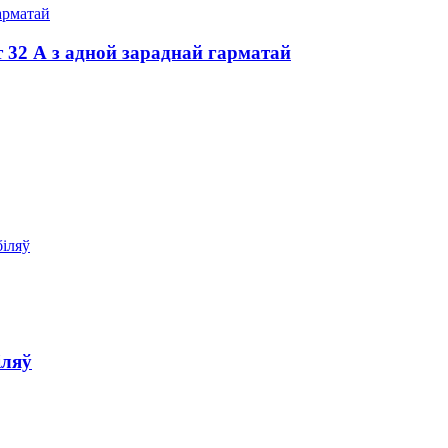
 32 А з адной зараднай гарматай
іляў