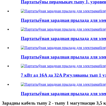
Партатыўны перамыкач тыпу 1, узровень 
Партатыўная зарадная прылада для элек
Партатыўная зарадная прылада для элек
Партатыўная зарадная прылада для элек
7 кВт ад 16A да 32A Рэгуляваны тып 1 у
Партатыўная зарадная прылада для элек
Зарадны кабель тыпу 2 - тыпу 1 магутнасцю 3,5 к