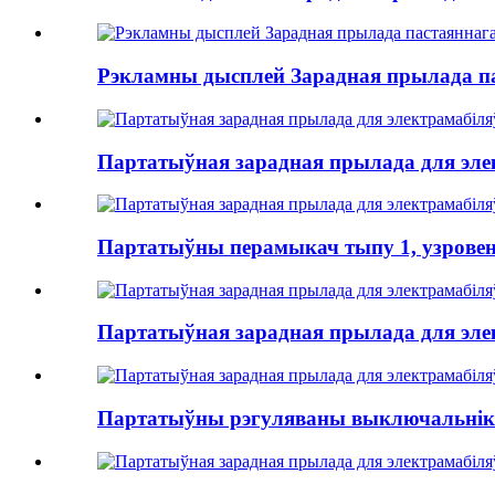
Рэкламны дысплей Зарадная прылада па
Партатыўная зарадная прылада для элек
Партатыўны перамыкач тыпу 1, узровень 2
Партатыўная зарадная прылада для элек
Партатыўны рэгуляваны выключальнік тып