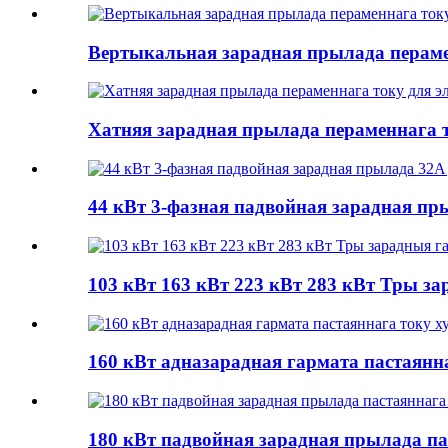
Вертыкальная зарадная прылада перамен
Хатняя зарадная прылада пераменнага т
44 кВт 3-фазная падвойная зарадная пр
103 кВт 163 кВт 223 кВт 283 кВт Тры за
160 кВт адназарадная гармата пастаянн
180 кВт падвойная зарадная прылада па