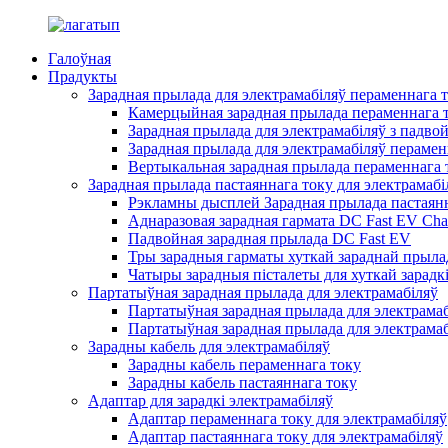
Галоўная
Прадукты
Зарадная прылада для электрамабіляў пераменнага 
Камерцыйная зарадная прылада пераменнага т
Зарадная прылада для электрамабіляў з падво
Зарадная прылада для электрамабіляў перамен
Вертыкальная зарадная прылада пераменнага т
Зарадная прылада пастаяннага току для электрамабі
Рэкламны дысплей Зарадная прылада пастаянн
Аднаразовая зарадная гармата DC Fast EV Cha
Падвойная зарадная прылада DC Fast EV
Тры зарадныя гарматы хуткай зараднай прылад
Чатыры зарадныя пісталеты для хуткай зарадкі
Партатыўная зарадная прылада для электрамабіляў
Партатыўная зарадная прылада для электрамаб
Партатыўная зарадная прылада для электрамаб
Зарадны кабель для электрамабіляў
Зарадны кабель пераменнага току
Зарадны кабель пастаяннага току
Адаптар для зарадкі электрамабіляў
Адаптар пераменнага току для электрамабіляў
Адаптар пастаяннага току для электрамабіляў