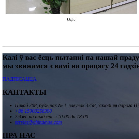
Офіс
Калі ў вас ёсць пытанні па нашай праду
мы звяжамся з вамі на працягу 24 гадзін
ПАДПІСАЦЦА
КАНТАКТЫ
Пакой 308, будынак № 1, завулак 3358, Заходняя дарога 
+86 15000258990
7 дзён на тыдзень з 10:00 да 18:00
service@chinaevse.com
ПРА НАС