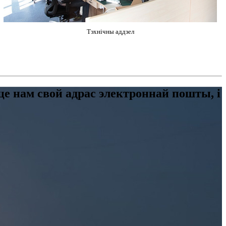
Тэхнічны аддзел
ьце нам свой адрас электроннай пошты, і