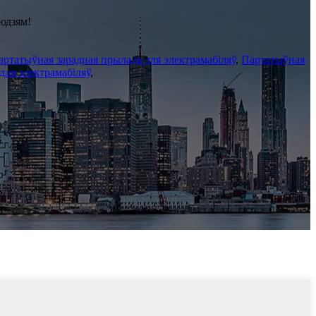
юдзям!
артатыўная зарадная прылада для электрамабіляў
,
Партатыўная
для электрамабіляў
,