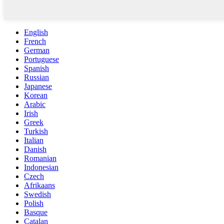
English
French
German
Portuguese
Spanish
Russian
Japanese
Korean
Arabic
Irish
Greek
Turkish
Italian
Danish
Romanian
Indonesian
Czech
Afrikaans
Swedish
Polish
Basque
Catalan