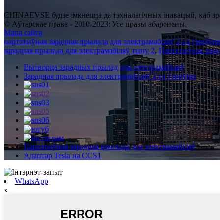
CHINAEVSE будзе імкнецца да тэхналагічных інавацый, каб зр
© Аўтарскае права - 2010-2023: Усе правы абаронены.
Мапа сайта
партатыўная зарадная прылада для электрамабіляў 2-га ўзроўн
зарадная прылада для электрамабіляў тыпу 2
,
Партатыўная зара
Вытворца зарадных прылад для электрамабіляў
Зарадная прылада для электрамабіляў 2-га ўзроўню
Партатыўная зарадная прылада для электрамабіляў
Адаптар Tesla на CCS1
WhatsApp
x