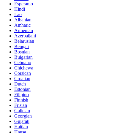
Esperanto
Hindi
Lao
Albanian
Amharic
Armenian
Azerbaijani
Belarusian
Bengali
Bosnian
Bulgarian
Cebuano
Chichewa
Corsican
Croatian
Dutch
Estonian
Filipino
Finnish
Frisian
Galician
Georgian
Gujarati
Haitian
Hausa