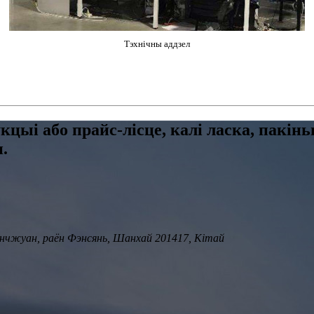
Тэхнічны аддзел
кцыі або прайс-лісце, калі ласка, пакін
.
Пінчжуан, раён Фэнсянь, Шанхай 201417, Кітай