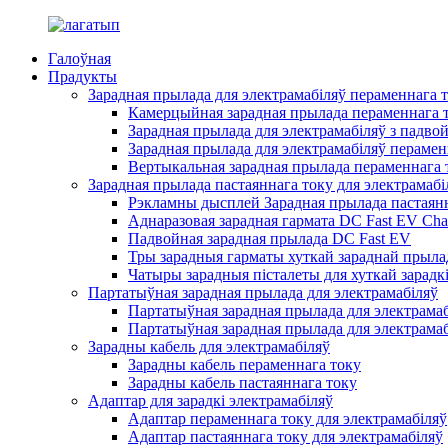
Галоўная
Прадукты
Зарадная прылада для электрамабіляў пераменнага 
Камерцыйная зарадная прылада пераменнага т
Зарадная прылада для электрамабіляў з падво
Зарадная прылада для электрамабіляў перамен
Вертыкальная зарадная прылада пераменнага т
Зарадная прылада пастаяннага току для электрамабі
Рэкламны дысплей Зарадная прылада пастаянн
Аднаразовая зарадная гармата DC Fast EV Cha
Падвойная зарадная прылада DC Fast EV
Тры зарадныя гарматы хуткай зараднай прылад
Чатыры зарадныя пісталеты для хуткай зарадкі
Партатыўная зарадная прылада для электрамабіляў
Партатыўная зарадная прылада для электрамаб
Партатыўная зарадная прылада для электрамаб
Зарадны кабель для электрамабіляў
Зарадны кабель пераменнага току
Зарадны кабель пастаяннага току
Адаптар для зарадкі электрамабіляў
Адаптар пераменнага току для электрамабіляў
Адаптар пастаяннага току для электрамабіляў