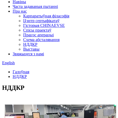
Навіны
Часта задаваныя пытанні
Пра нас
Карпаратыўная філасофія
Цэнтр сертыфікатаў
Гісторыя CHINAEVSE
Спісы праектаў
Працэс аперацыі
Схема абсталявання
НДДКР
Выставы
Звяжыцеся з намі
English
Галоўная
НДДКР
НДДКР