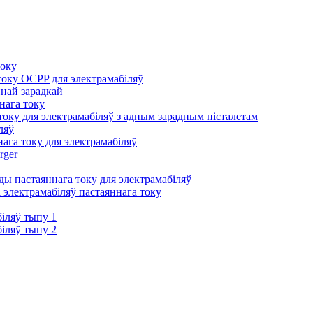
току
оку OCPP для электрамабіляў
йнай зарадкай
нага току
оку для электрамабіляў з адным зарадным пісталетам
ляў
ага току для электрамабіляў
rger
ы пастаяннага току для электрамабіляў
 электрамабіляў пастаяннага току
іляў тыпу 1
іляў тыпу 2