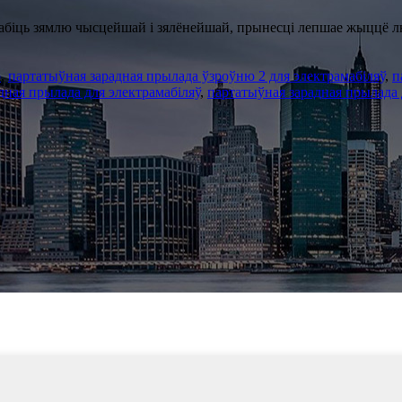
абіць зямлю чысцейшай і зялёнейшай, прынесці лепшае жыццё л
ю
,
партатыўная зарадная прылада ўзроўню 2 для электрамабіляў
,
п
дная прылада для электрамабіляў
,
партатыўная зарадная прылада 