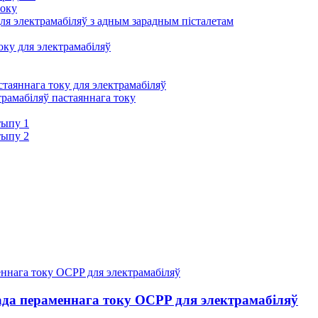
току
ля электрамабіляў з адным зарадным пісталетам
ку для электрамабіляў
таяннага току для электрамабіляў
трамабіляў пастаяннага току
тыпу 1
тыпу 2
да пераменнага току OCPP для электрамабіляў