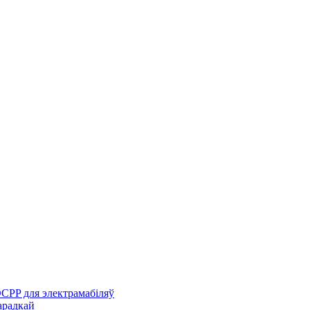
CPP для электрамабіляў
арадкай