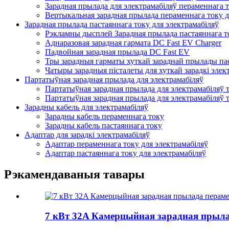
Зарадная прылада для электрамабіляў пераменнага 
Вертыкальная зарадная прылада пераменнага току д
Зарадная прылада пастаяннага току для электрамабіляў
Рэкламны дысплей Зарадная прылада пастаяннага то
Аднаразовая зарадная гармата DC Fast EV Charger
Падвойная зарадная прылада DC Fast EV
Тры зарадныя гарматы хуткай зараднай прылады пас
Чатыры зарадныя пісталеты для хуткай зарадкі элек
Партатыўная зарадная прылада для электрамабіляў
Партатыўная зарадная прылада для электрамабіляў 
Партатыўная зарадная прылада для электрамабіляў 
Зарадны кабель для электрамабіляў
Зарадны кабель пераменнага току
Зарадны кабель пастаяннага току
Адаптар для зарадкі электрамабіляў
Адаптар пераменнага току для электрамабіляў
Адаптар пастаяннага току для электрамабіляў
Рэкамендаваныя тавары
7 кВт 32A Камерцыйная зарадная прыла