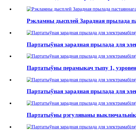
Рэкламны дысплей Зарадная прылада па
Партатыўная зарадная прылада для элек
Партатыўны перамыкач тыпу 1, узровень 2
Партатыўная зарадная прылада для элек
Партатыўны рэгуляваны выключальнік тып