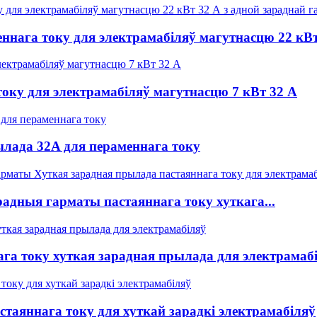
нага току для электрамабіляў магутнасцю 22 кВт
оку для электрамабіляў магутнасцю 7 кВт 32 А
ылада 32A для пераменнага току
радныя гарматы пастаяннага току хуткага...
ага току хуткая зарадная прылада для электрамаб
стаяннага току для хуткай зарадкі электрамабіляў