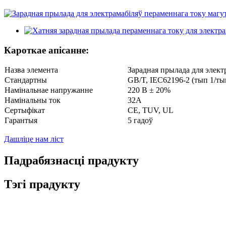
Кароткае апісанне:
Назва элемента
Зарадная прылада для эле
Стандартны
GB/T, IEC62196-2 (тып 1/ты
Намінальнае напружанне
220 В ± 20%
Намінальны ток
32А
Сертыфікат
CE, TUV, UL
Гарантыя
5 гадоў
Дашліце нам ліст
Падрабязнасці прадукту
Тэгі прадукту