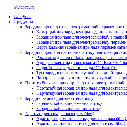
Галоўная
Прадукты
Зарадная прылада для электрамабіляў пераменнага 
Камерцыйная зарадная прылада пераменнага т
Зарадная прылада для электрамабіляў з падво
Зарадная прылада для электрамабіляў перамен
Вертыкальная зарадная прылада пераменнага т
Зарадная прылада пастаяннага току для электрамабі
Рэкламны дысплей Зарадная прылада пастаянн
Аднаразовая зарадная гармата DC Fast EV Cha
Падвойная зарадная прылада DC Fast EV
Тры зарадныя гарматы хуткай зараднай прылад
Чатыры зарадныя пісталеты для хуткай зарадкі
Партатыўная зарадная прылада для электрамабіляў
Партатыўная зарадная прылада для электрамаб
Партатыўная зарадная прылада для электрамаб
Зарадны кабель для электрамабіляў
Зарадны кабель пераменнага току
Зарадны кабель пастаяннага току
Адаптар для зарадкі электрамабіляў
Адаптар пераменнага току для электрамабіляў
Адаптар пастаяннага току для электрамабіляў