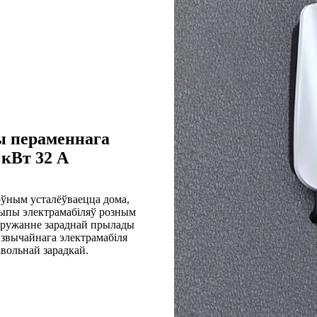
ы пераменнага
 кВт 32 А
оўным усталёўваецца дома,
 тыпы электрамабіляў розным
пружанне зараднай прылады
 звычайнага электрамабіля
авольнай зарадкай.