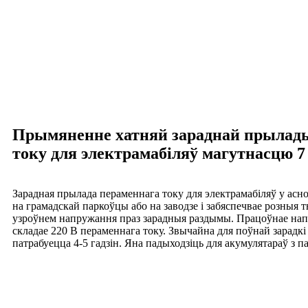
Прымяненне хатняй зараднай прылад
току для электрамабіляў магутнасцю 7
Зарадная прылада пераменнага току для электрамабіляў у асн
на грамадскай паркоўцы або на заводзе і забяспечвае розныя
узроўнем напружання праз зарадныя раздымы. Працоўнае на
складае 220 В пераменнага току. Звычайна для поўнай зарадкі
патрабуецца 4-5 гадзін. Яна падыходзіць для акумулятараў з п