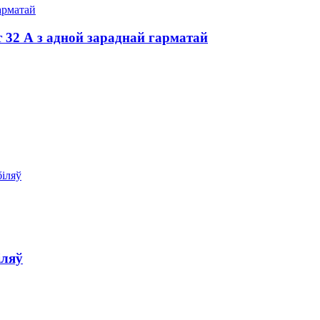
 32 А з адной зараднай гарматай
іляў