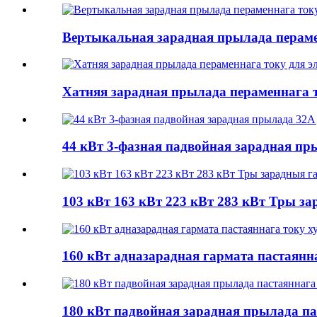
Вертыкальная зарадная прылада перамен
Хатняя зарадная прылада пераменнага т
44 кВт 3-фазная падвойная зарадная пр
103 кВт 163 кВт 223 кВт 283 кВт Тры за
160 кВт адназарадная гармата пастаянн
180 кВт падвойная зарадная прылада па