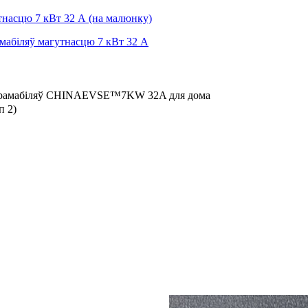
ктрамабіляў CHINAEVSE™️7KW 32A для дома
п 2)