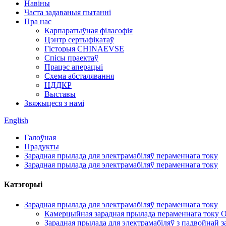
Навіны
Часта задаваныя пытанні
Пра нас
Карпаратыўная філасофія
Цэнтр сертыфікатаў
Гісторыя CHINAEVSE
Спісы праектаў
Працэс аперацыі
Схема абсталявання
НДДКР
Выставы
Звяжыцеся з намі
English
Галоўная
Прадукты
Зарадная прылада для электрамабіляў пераменнага току
Зарадная прылада для электрамабіляў пераменнага току
Катэгорыі
Зарадная прылада для электрамабіляў пераменнага току
Камерцыйная зарадная прылада пераменнага току O
Зарадная прылада для электрамабіляў з падвойнай з