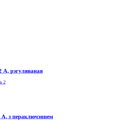
2 А, рэгуляваная
 А, з пераключэннем