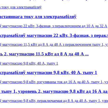
стаяннага току для электрамабіляў
трамабіляў магутнасцю 22 кВт, 3-фазная, з перакл
, магутнасцю 11,5 кВт ад 8 А да 48 А ...
трамабіляў магутнасцю 9,8 кВт, 40 А, тыпу 1
у 1, узровень 2, магутнасцю 9,8 кВт ад 16 А да 