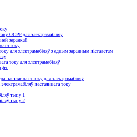
току
оку OCPP для электрамабіляў
йнай зарадкай
нага току
оку для электрамабіляў з адным зарадным пісталетам
ляў
ага току для электрамабіляў
rger
ы пастаяннага току для электрамабіляў
 электрамабіляў пастаяннага току
іляў тыпу 1
іляў тыпу 2