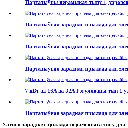
Партатыўны перамыкач тыпу 1, узровень 
Партатыўная зарадная прылада для элек
Партатыўная зарадная прылада для элек
Партатыўная зарадная прылада для элек
7 кВт ад 16A да 32A Рэгуляваны тып 1 у
Партатыўная зарадная прылада для элек
Хатняя зарадная прылада пераменнага току для 