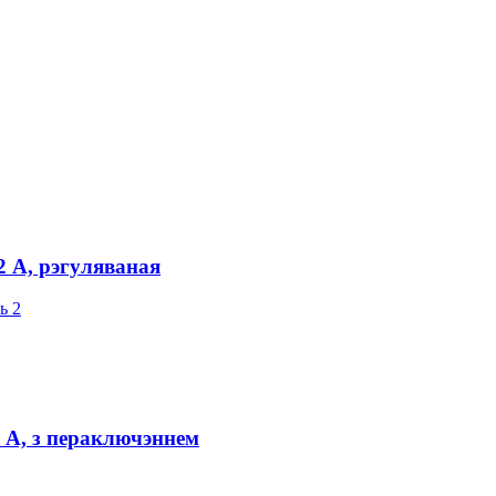
2 А, рэгуляваная
 А, з пераключэннем