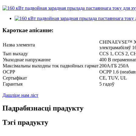
Кароткае апісанне:
CHINAEVSE™️ Хут
Назва элемента
электрамабіляў 1
Тып выхаду
CCS 1, CCS 2, C
Уваходнае напружанне
400 В пераменнаг
Максімальны выходны ток падвойных гармат
200А/ГБ 250А
OCPP
OCPP 1.6 (неабав
Сертыфікат
CE, TUV, UL
Гарантыя
5 гадоў
Дашліце нам ліст
Падрабязнасці прадукту
Тэгі прадукту