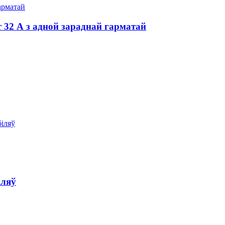
 32 А з адной зараднай гарматай
іляў