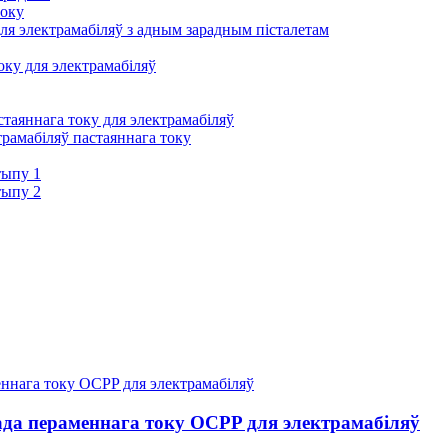
току
ля электрамабіляў з адным зарадным пісталетам
ку для электрамабіляў
таяннага току для электрамабіляў
трамабіляў пастаяннага току
тыпу 1
тыпу 2
да пераменнага току OCPP для электрамабіляў