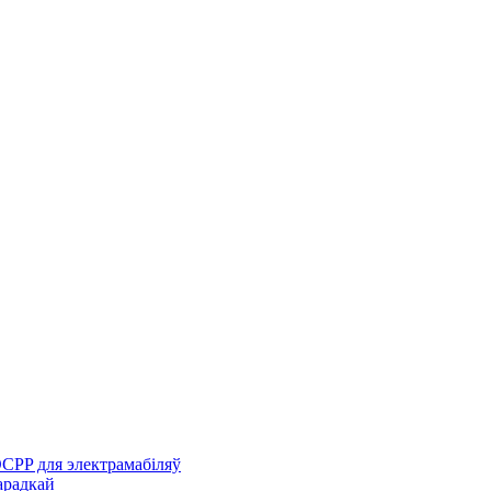
CPP для электрамабіляў
арадкай