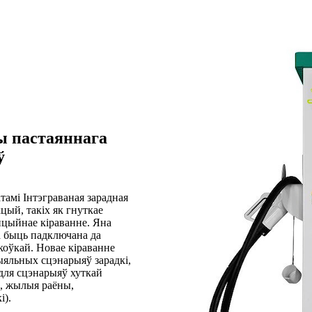
ы пастаяннага
ў
тамі Інтэграваная зарадная
цый, такіх як гнуткае
нцыйнае кіраванне. Яна
а быць падключана да
ркоўкай. Новае кіраванне
ыяльных сцэнарыяў зарадкі,
 для сцэнарыяў хуткай
лі, жылыя раёны,
і).