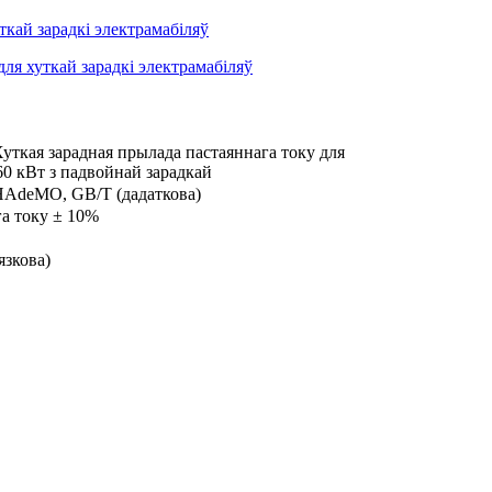
кая зарадная прылада пастаяннага току для
60 кВт з падвойнай зарадкай
HAdeMO, GB/T (дадаткова)
а току ± 10%
язкова)