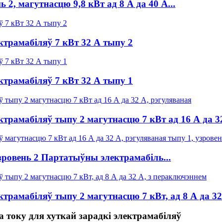
2, магутнасцю 9,8 кВт ад 8 А да 40 А...
трамабіляў 7 кВт 32 А тыпу 2
трамабіляў 7 кВт 32 А тыпу 1
трамабіляў тыпу 2 магутнасцю 7 кВт ад 16 А да 3
зровень 2 Партатыўны электрамабіль...
трамабіляў тыпу 2 магутнасцю 7 кВт, ад 8 А да 32
 току для хуткай зарадкі электрамабіляў