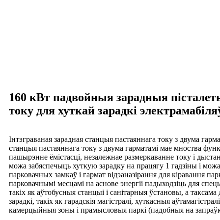
160 кВт падвойныя зарадныя пісталет
току для хуткай зарадкі электрамабіля
Інтэграваная зарадная станцыя пастаяннага току з двума гарма
станцыя пастаяннага току з двума гарматамі мае мноства функ
пашырэнне ёмістасці, незалежнае размеркаванне току і дыста
можа забяспечыць хуткую зарадку на працягу 1 гадзіны і мож
парковачных замкаў і гармат відэаназірання для кіравання па
парковачнымі месцамі на аснове энергіі падыходзіць для спец
такіх як аўтобусныя станцыі і санітарныя ўстановы, а таксама
зарадкі, такіх як гарадскія магістралі, хуткасныя аўтамагістра
камерцыйныя зоны і прамысловыя паркі (падобныя на запраўк