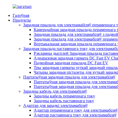
Галоўная
Прадукты
Зарадная прылада для электрамабіляў пераменнага 
Камерцыйная зарадная прылада пераменнага т
Зарадная прылада для электрамабіляў з падво
Зарадная прылада для электрамабіляў перамен
Вертыкальная зарадная прылада пераменнага т
Зарадная прылада пастаяннага току для электрамабі
Рэкламны дысплей Зарадная прылада пастаянн
Аднаразовая зарадная гармата DC Fast EV Cha
Падвойная зарадная прылада DC Fast EV
Тры зарадныя гарматы хуткай зараднай прылад
Чатыры зарадныя пісталеты для хуткай зарадкі
Партатыўная зарадная прылада для электрамабіляў
Партатыўная зарадная прылада для электрамаб
Партатыўная зарадная прылада для электрамаб
Зарадны кабель для электрамабіляў
Зарадны кабель пераменнага току
Зарадны кабель пастаяннага току
Адаптар для зарадкі электрамабіляў
Адаптар пераменнага току для электрамабіляў
Адаптар пастаяннага току для электрамабіляў