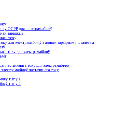
току
оку OCPP для электрамабіляў
йнай зарадкай
нага току
оку для электрамабіляў з адным зарадным пісталетам
ляў
ага току для электрамабіляў
rger
ы пастаяннага току для электрамабіляў
 электрамабіляў пастаяннага току
іляў тыпу 1
іляў тыпу 2