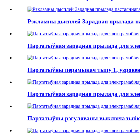
Рэкламны дысплей Зарадная прылада па
Партатыўная зарадная прылада для элек
Партатыўны перамыкач тыпу 1, узровень 2
Партатыўная зарадная прылада для элек
Партатыўны рэгуляваны выключальнік тып