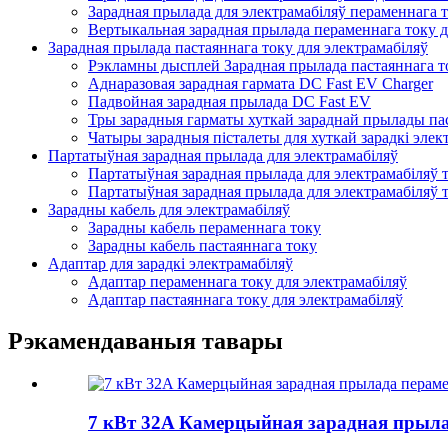
Зарадная прылада для электрамабіляў пераменнага 
Вертыкальная зарадная прылада пераменнага току д
Зарадная прылада пастаяннага току для электрамабіляў
Рэкламны дысплей Зарадная прылада пастаяннага то
Аднаразовая зарадная гармата DC Fast EV Charger
Падвойная зарадная прылада DC Fast EV
Тры зарадныя гарматы хуткай зараднай прылады пас
Чатыры зарадныя пісталеты для хуткай зарадкі элек
Партатыўная зарадная прылада для электрамабіляў
Партатыўная зарадная прылада для электрамабіляў 
Партатыўная зарадная прылада для электрамабіляў 
Зарадны кабель для электрамабіляў
Зарадны кабель пераменнага току
Зарадны кабель пастаяннага току
Адаптар для зарадкі электрамабіляў
Адаптар пераменнага току для электрамабіляў
Адаптар пастаяннага току для электрамабіляў
Рэкамендаваныя тавары
7 кВт 32A Камерцыйная зарадная прыла