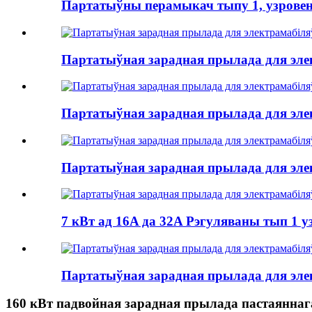
Партатыўны перамыкач тыпу 1, узровень 
Партатыўная зарадная прылада для элек
Партатыўная зарадная прылада для элек
Партатыўная зарадная прылада для элек
7 кВт ад 16A да 32A Рэгуляваны тып 1 у
Партатыўная зарадная прылада для элек
160 кВт падвойная зарадная прылада пастаяннага