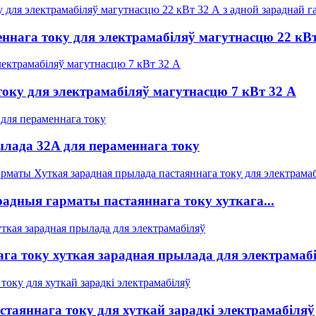
нага току для электрамабіляў магутнасцю 22 кВт
оку для электрамабіляў магутнасцю 7 кВт 32 А
ылада 32A для пераменнага току
радныя гарматы пастаяннага току хуткага...
ага току хуткая зарадная прылада для электрамаб
стаяннага току для хуткай зарадкі электрамабіляў