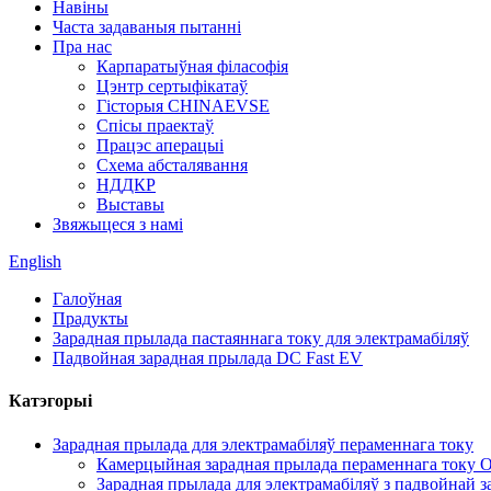
Навіны
Часта задаваныя пытанні
Пра нас
Карпаратыўная філасофія
Цэнтр сертыфікатаў
Гісторыя CHINAEVSE
Спісы праектаў
Працэс аперацыі
Схема абсталявання
НДДКР
Выставы
Звяжыцеся з намі
English
Галоўная
Прадукты
Зарадная прылада пастаяннага току для электрамабіляў
Падвойная зарадная прылада DC Fast EV
Катэгорыі
Зарадная прылада для электрамабіляў пераменнага току
Камерцыйная зарадная прылада пераменнага току O
Зарадная прылада для электрамабіляў з падвойнай з