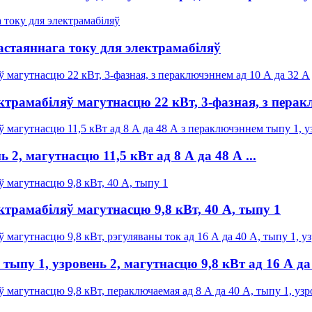
стаяннага току для электрамабіляў
трамабіляў магутнасцю 22 кВт, 3-фазная, з перакл
, магутнасцю 11,5 кВт ад 8 А да 48 А ...
трамабіляў магутнасцю 9,8 кВт, 40 А, тыпу 1
у 1, узровень 2, магутнасцю 9,8 кВт ад 16 А да 