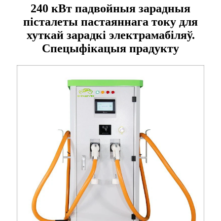
240 кВт падвойныя зарадныя
пісталеты пастаяннага току для
хуткай зарадкі электрамабіляў.
Спецыфікацыя прадукту