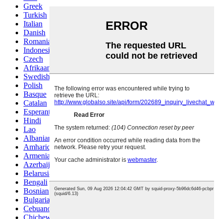
Greek
Turkish
Italian
Danish
Romanian
Indonesian
Czech
Afrikaans
Swedish
Polish
Basque
Catalan
Esperanto
Hindi
Lao
Albanian
Amharic
Armenian
Azerbaijani
Belarusian
Bengali
Bosnian
Bulgarian
Cebuano
Chichewa