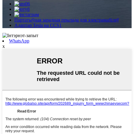
Партатыўная зарадная прылада для электрамабіляў
Адаптар Tesla на CCS1
WhatsApp
x