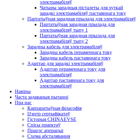
электрамабіляў
Чатыры зарадныя пісталеты для хуткай
зарадкі электрамабіляў пастаяннага току
Партатыўная зарадная прылада для электрамабіляў
Партатыўная зарадная прылада для
электрамабіляў тыпу 1
Партатыўная зарадная прылада для
электрамабіляў тыпу 2
Зарадны кабель для электрамабіляў
Зарадны кабель пераменнага току
Зарадны кабель пастаяннага току
Адаптар для зарадкі электрамабіляў
Адаптар пераменнага току для
электрамабіляў
Адаптар пастаяннага току для
электрамабіляў
Навіны
Часта задаваныя пытанні
Пра нас
Карпаратыўная філасофія
Цэнтр сертыфікатаў
Гісторыя CHINAEVSE
Спісы праектаў
Працэс аперацыі
Схема абсталявання