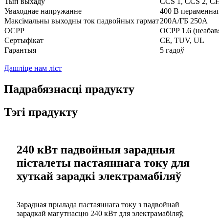
Тып выхаду
CCS 1, CCS 2, C
Уваходнае напружанне
400 В пераменнаг
Максімальны выходны ток падвойных гармат
200А/ГБ 250А
OCPP
OCPP 1.6 (неабав
Сертыфікат
CE, TUV, UL
Гарантыя
5 гадоў
Дашліце нам ліст
Падрабязнасці прадукту
Тэгі прадукту
240 кВт падвойныя зарадныя
пісталеты пастаяннага току для
хуткай зарадкі электрамабіляў
Зарадная прылада пастаяннага току з падвойнай
зарадкай магутнасцю 240 кВт для электрамабіляў,