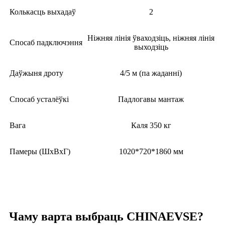
Колькасць выхадаў
2
Ніжняя лінія ўваходзіць, ніжняя лінія
Спосаб падключэння
выходзіць
Даўжыня дроту
4/5 м (па жаданні)
Спосаб усталёўкі
Падлогавы мантаж
Вага
Каля 350 кг
Памеры (ШхВхГ)
1020*720*1860 мм
Чаму варта выбраць CHINAEVSE?