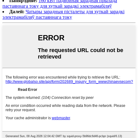
Папярэдняе:
160 кВт падвойная зарадная прылада
пастаяннага току для хуткай зарадкі электрамабіляў
Далей:
Чатыры зарадныя пісталеты для хуткай зарадкі
электрамабіляў пастаяннага току