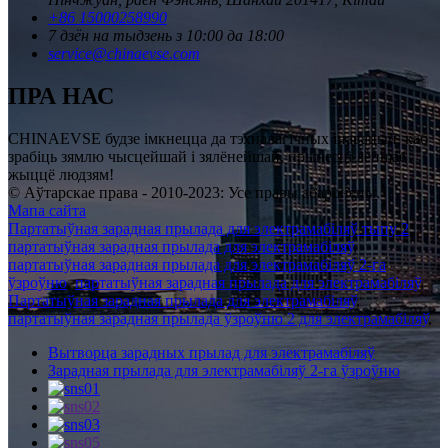
+86 15000258990
7 дзён на тыдзень з 10:00 да 18:00
service@chinaevse.com
ПРА НАС
CHINAEVSE будзе імкнецца да тэхналагічных інавацый, каб
зрабіць зямлю чысцейшай і зялёнейшай, прынесці лепшае
жыццё людзям!
© Аўтарскае права - 2010-2023: Усе правы абаронены.
Мапа сайта
Партатыўная зарадная прылада для электрамабіляў тыпу 2
,
партатыўная зарадная прылада для электрамабіляў
,
партатыўная зарадная прылада для электрамабіляў 2-га
ўзроўню
,
партатыўная зарадная прылада для электрамабіляў
,
Партатыўная зарадная прылада для электрамабіляў
,
партатыўная зарадная прылада ўзроўню 2 для электрамабіляў
,
Вытворца зарадных прылад для электрамабіляў
Зарадная прылада для электрамабіляў 2-га ўзроўню