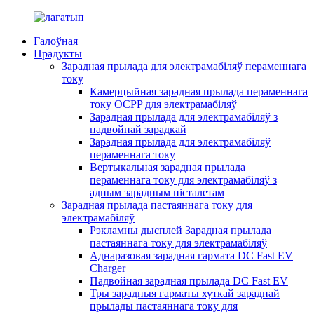
Галоўная
Прадукты
Зарадная прылада для электрамабіляў пераменнага
току
Камерцыйная зарадная прылада пераменнага
току OCPP для электрамабіляў
Зарадная прылада для электрамабіляў з
падвойнай зарадкай
Зарадная прылада для электрамабіляў
пераменнага току
Вертыкальная зарадная прылада
пераменнага току для электрамабіляў з
адным зарадным пісталетам
Зарадная прылада пастаяннага току для
электрамабіляў
Рэкламны дысплей Зарадная прылада
пастаяннага току для электрамабіляў
Аднаразовая зарадная гармата DC Fast EV
Charger
Падвойная зарадная прылада DC Fast EV
Тры зарадныя гарматы хуткай зараднай
прылады пастаяннага току для