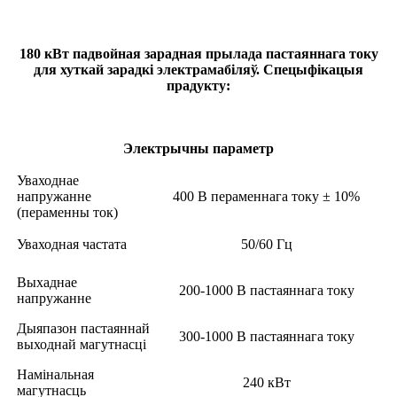
180 кВт падвойная зарадная прылада пастаяннага току
для хуткай зарадкі электрамабіляў. Спецыфікацыя
прадукту:
Электрычны параметр
Уваходнае
напружанне
400 В пераменнага току ± 10%
(пераменны ток)
Уваходная частата
50/60 Гц
Выхаднае
200-1000 В пастаяннага току
напружанне
Дыяпазон пастаяннай
300-1000 В пастаяннага току
выходнай магутнасці
Намінальная
240 кВт
магутнасць