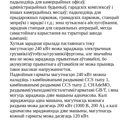
падыходзіць для камерцыйных офісаў,
адміністрацыйных будынкаў, гарадскіх комплексаў і
іншых камерцыйных месцаў; падыходзіць для
прыдарожных парковак, грамадскіх парковак, станцый
запраўкі і зарадкі і г.д.; зона хуткаснага абслугоўвання,
зарадная станцыя для сацыяльных аперацый, месца
самастойнага карыстання на тэрыторыі завода
кампаніі;
Хуткая зарадная прылада пастаяннага току
магутнасцю 240 кВт можа зараджаць электрычныя
грузавікі/аўтобусы/грузавікі/фургоны, але звычайна
яна не можа зараджаць прыватныя аўтамабілі, бо
акумулятар прыватнага аўтамабіля не можа прыняць
такое высокае напружанне/ток.
Падвойныя гарматы магутнасцю 240 кВт можна
наладзіць з камбінаванымі раздымамі CCS тыпу 1,
камбінаванымі раздымамі CCS тыпу 2, CHAdeMO,
раздымамі/уваходамі/пісталетамі/гарматамі GB/T, і яны
могуць зараджаць дзве машыны адначасова. Калі
зараджаецца адна машына, магутнасць кожнага
раздыма можа дасягаць 200 кВт (1000 В, 200 А), а калі
адначасова зараджаюцца дзве машыны, магутнасць
кожнай гарматы можа дасягаць 120 кВт.