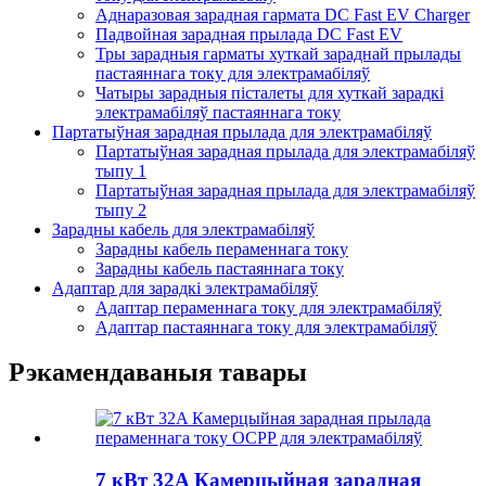
Аднаразовая зарадная гармата DC Fast EV Charger
Падвойная зарадная прылада DC Fast EV
Тры зарадныя гарматы хуткай зараднай прылады
пастаяннага току для электрамабіляў
Чатыры зарадныя пісталеты для хуткай зарадкі
электрамабіляў пастаяннага току
Партатыўная зарадная прылада для электрамабіляў
Партатыўная зарадная прылада для электрамабіляў
тыпу 1
Партатыўная зарадная прылада для электрамабіляў
тыпу 2
Зарадны кабель для электрамабіляў
Зарадны кабель пераменнага току
Зарадны кабель пастаяннага току
Адаптар для зарадкі электрамабіляў
Адаптар пераменнага току для электрамабіляў
Адаптар пастаяннага току для электрамабіляў
Рэкамендаваныя тавары
7 кВт 32A Камерцыйная зарадная