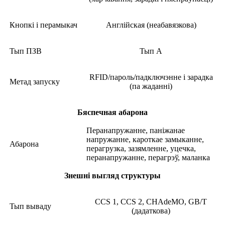
Кнопкі і перамыкач
Англійская (неабавязкова)
Тып ПЗВ
Тып А
RFID/пароль/падключэнне і зарадка
Метад запуску
(па жаданні)
Бяспечная абарона
Перанапружанне, паніжанае
напружанне, кароткае замыканне,
Абарона
перагрузка, зазямленне, уцечка,
перанапружанне, перагрэў, маланка
Знешні выгляд структуры
CCS 1, CCS 2, CHAdeMO, GB/T
Тып вываду
(дадаткова)