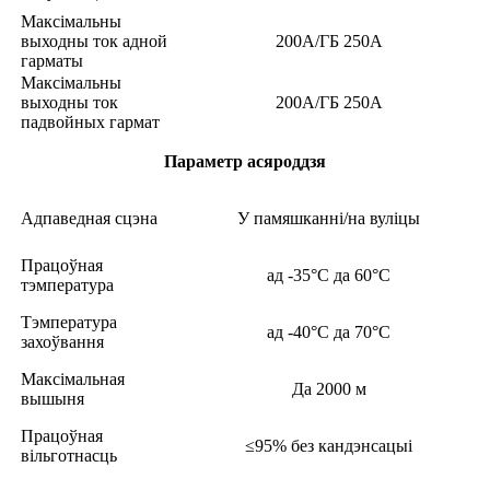
Максімальны
выходны ток адной
200А/ГБ 250А
гарматы
Максімальны
выходны ток
200А/ГБ 250А
падвойных гармат
Параметр асяроддзя
Адпаведная сцэна
У памяшканні/на вуліцы
Працоўная
ад -35°C да 60°C
тэмпература
Тэмпература
ад -40°C да 70°C
захоўвання
Максімальная
Да 2000 м
вышыня
Працоўная
≤95% без кандэнсацыі
вільготнасць