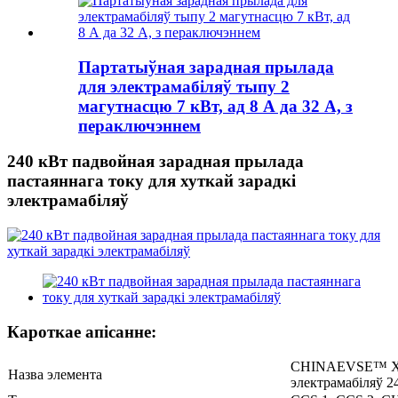
Партатыўная зарадная прылада
для электрамабіляў тыпу 2
магутнасцю 7 кВт, ад 8 А да 32 А, з
пераключэннем
240 кВт падвойная зарадная прылада
пастаяннага току для хуткай зарадкі
электрамабіляў
Кароткае апісанне:
CHINAEVSE™️ Хут
Назва элемента
электрамабіляў 2