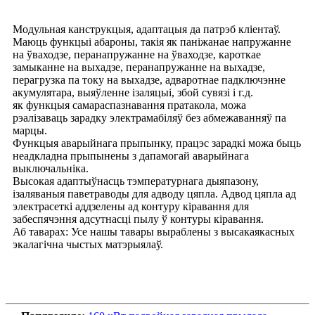
Модульная канструкцыя, адаптацыя да патрэб кліентаў.
Маюць функцыі абароны, такія як паніжанае напружанне
на ўваходзе, перанапружанне на ўваходзе, кароткае
замыканне на выхадзе, перанапружанне на выхадзе,
перагрузка па току на выхадзе, адваротнае падключэнне
акумулятара, выяўленне ізаляцыі, збой сувязі і г.д.
як функцыя самараспазнавання пратакола, можа
рэалізаваць зарадку электрамабіляў без абмежаванняў па
марцы.
Функцыя аварыйнага прыпынку, працэс зарадкі можа быць
неадкладна прыпынены з дапамогай аварыйнага
выключальніка.
Высокая адаптыўнасць тэмпературнага дыяпазону,
ізаляваныя паветраводы для адводу цяпла. Адвод цяпла ад
электрасеткі аддзелены ад контуру кіравання для
забеспячэння адсутнасці пылу ў контуры кіравання.
Аб таварах: Усе нашы тавары выраблены з высакаякасных
экалагічна чыстых матэрыялаў.