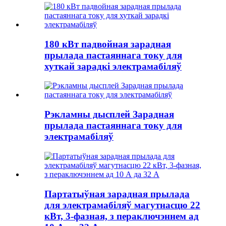
180 кВт падвойная зарадная
прылада пастаяннага току для
хуткай зарадкі электрамабіляў
Рэкламны дысплей Зарадная
прылада пастаяннага току для
электрамабіляў
Партатыўная зарадная прылада
для электрамабіляў магутнасцю 22
кВт, 3-фазная, з пераключэннем ад