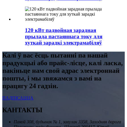
120 кВт падвойная зарадная
прылада пастаяннага току для
хуткай зарадкі электрамабіляў
Калі ў вас ёсць пытанні па нашай
прадукцыі або прайс-лісце, калі ласка,
пакіньце нам свой адрас электроннай
пошты, і мы звяжамся з вамі на
працягу 24 гадзін.
ПАДПІСАЦЦА
КАНТАКТЫ
Пакой 308, будынак № 1, завулак 3358, Заходняя дарога
Пінчжуан, раён Фэнсянь, Шанхай 201417, Кітай