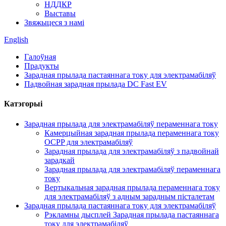
НДДКР
Выставы
Звяжыцеся з намі
English
Галоўная
Прадукты
Зарадная прылада пастаяннага току для электрамабіляў
Падвойная зарадная прылада DC Fast EV
Катэгорыі
Зарадная прылада для электрамабіляў пераменнага току
Камерцыйная зарадная прылада пераменнага току
OCPP для электрамабіляў
Зарадная прылада для электрамабіляў з падвойнай
зарадкай
Зарадная прылада для электрамабіляў пераменнага
току
Вертыкальная зарадная прылада пераменнага току
для электрамабіляў з адным зарадным пісталетам
Зарадная прылада пастаяннага току для электрамабіляў
Рэкламны дысплей Зарадная прылада пастаяннага
току для электрамабіляў