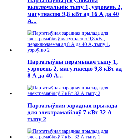
Партатыўны рэгуляваны
выключальнік тыпу 1, узровень 2,
магутнасцю 9,8 кВт ад 16 А да 40
А...
Партатыўны перамыкач тыпу 1,
узровень 2, магутнасцю 9,8 кВт ад
8 А да 40 А...
Партатыўная зарадная прылада
для электрамабіляў 7 кВт 32 А
тыпу 2