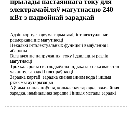
прылады пастаяннага току для
электрамабіляў магутнасцю 240
кВт з падвойнай зарадкай
Адзін корпус з двума гарматамі, інтэлектуальнае
размеркаванне магутнасці
Некалькі інтэлектуальных функцый выяўлення і
абароны
Вызначэнне напружання, току і дакладны разлік
магутнасці
Трохкаляровы святлодыёдны індыкатар паказвае стан
чакання, зарадкі і няспраўнасці
Зарадка картай, зарадка сканаваннем кода і іншыя
рэжымы аўтарызацыі
Аўтаматычная поўная, колькасная зарадка, звычайная
зарадка, намінальная зарадка і іншыя метады зарадкі