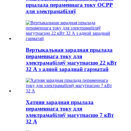
прылада пераменнага току OCPP
для электрамабіляў
Вертыкальная зарадная прылада
пераменнага току для
электрамабіляў магутнасцю 22 кВт
32 А з адной зараднай гарматай
Хатняя зарадная прылада
пераменнага току для
электрамабіляў магутнасцю 7 кВт
32 А