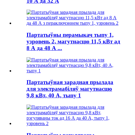
10 А да 32 А
Партатыўны перамыкач тыпу 1,
узровень 2, магутнасцю 11,5 кВт ад
8 А да 48 А ...
Партатыўная зарадная прылада
для электрамабіляў магутнасцю
9,8 кВт, 40 А, тыпу 1