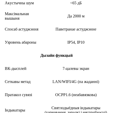
Акустычны шум
<65 дБ
Максімальная
Да 2000 м
вышыня
Спосаб астуджэння
Паветранае астуджэнне
Узровень абароны
IP54, IP10
Дызайн функцый
ВК-дысплей
7-цалевы экран
Сеткавы метад
LAN/WIFI/4G (па жаданні)
Пратакол сувязі
OCPP1.6 (неабавязкова)
Святлодыёдныя індыкатары
Індыкатары
(харчавання, зарадкі і няспраўнасці)