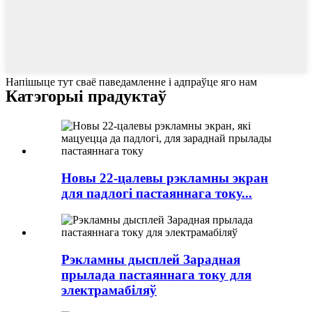
Напішыце тут сваё паведамленне і адпраўце яго нам
Катэгорыі прадуктаў
Новы 22-цалевы рэкламны экран
для падлогі пастаяннага току...
Рэкламны дысплей Зарадная
прылада пастаяннага току для
электрамабіляў