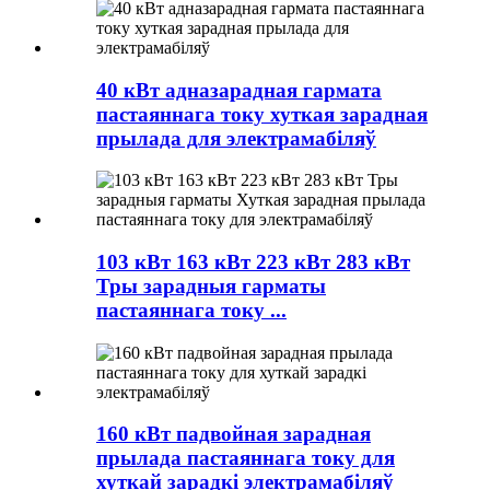
40 кВт адназарадная гармата
пастаяннага току хуткая зарадная
прылада для электрамабіляў
103 кВт 163 кВт 223 кВт 283 кВт
Тры зарадныя гарматы
пастаяннага току ...
160 кВт падвойная зарадная
прылада пастаяннага току для
хуткай зарадкі электрамабіляў