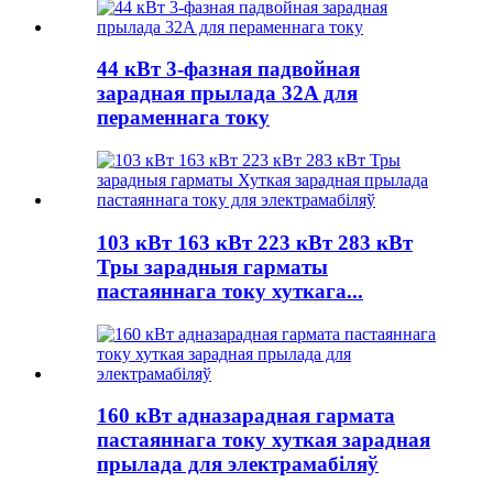
44 кВт 3-фазная падвойная
зарадная прылада 32A для
пераменнага току
103 кВт 163 кВт 223 кВт 283 кВт
Тры зарадныя гарматы
пастаяннага току хуткага...
160 кВт адназарадная гармата
пастаяннага току хуткая зарадная
прылада для электрамабіляў