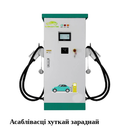
Асаблівасці хуткай зараднай