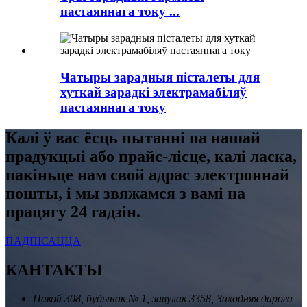
пастаяннага току ...
Чатыры зарадныя пісталеты для
хуткай зарадкі электрамабіляў
пастаяннага току
Калі ў вас ёсць пытанні па нашай
прадукцыі або прайс-лісце, калі ласка,
пакіньце нам свой адрас электроннай
пошты, і мы звяжамся з вамі на
працягу 24 гадзін.
ПАДПІСАЦЦА
КАНТАКТЫ
Пакой 308, будынак № 1, завулак 3358, Заходняя дарога