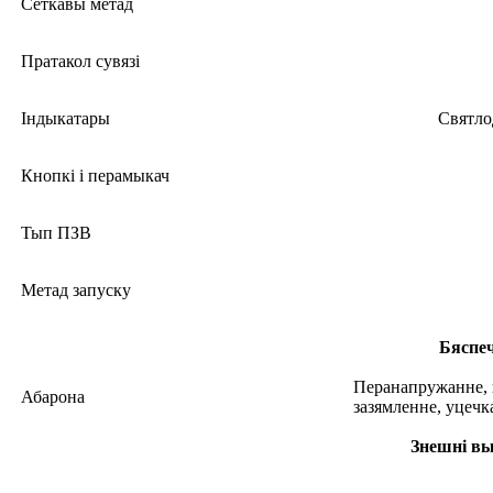
Сеткавы метад
Пратакол сувязі
Індыкатары
Святло
Кнопкі і перамыкач
Тып ПЗВ
Метад запуску
Бяспе
Перанапружанне, 
Абарона
зазямленне, уцечк
Знешні в