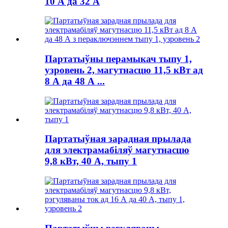
10 А да 32 А
Партатыўны перамыкач тыпу 1,
узровень 2, магутнасцю 11,5 кВт ад
8 А да 48 А ...
Партатыўная зарадная прылада
для электрамабіляў магутнасцю
9,8 кВт, 40 А, тыпу 1