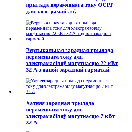
прылада пераменнага току OCPP
для электрамабіляў
Вертыкальная зарадная прылада
пераменнага току для
электрамабіляў магутнасцю 22 кВт
32 А з адной зараднай гарматай
Хатняя зарадная прылада
пераменнага току для
электрамабіляў магутнасцю 7 кВт
32 А