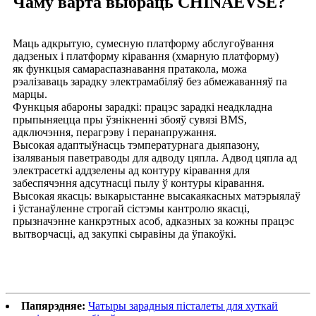
Чаму варта выбраць CHINAEVSE?
Маць адкрытую, сумесную платформу абслугоўвання
дадзеных і платформу кіравання (хмарную платформу)
як функцыя самараспазнавання пратакола, можа
рэалізаваць зарадку электрамабіляў без абмежаванняў па
марцы.
Функцыя абароны зарадкі: працэс зарадкі неадкладна
прыпыняецца пры ўзнікненні збояў сувязі BMS,
адключэння, перагрэву і перанапружання.
Высокая адаптыўнасць тэмпературнага дыяпазону,
ізаляваныя паветраводы для адводу цяпла. Адвод цяпла ад
электрасеткі аддзелены ад контуру кіравання для
забеспячэння адсутнасці пылу ў контуры кіравання.
Высокая якасць: выкарыстанне высакаякасных матэрыялаў
і ўстанаўленне строгай сістэмы кантролю якасці,
прызначэнне канкрэтных асоб, адказных за кожны працэс
вытворчасці, ад закупкі сыравіны да ўпакоўкі.
Папярэдняе:
Чатыры зарадныя пісталеты для хуткай