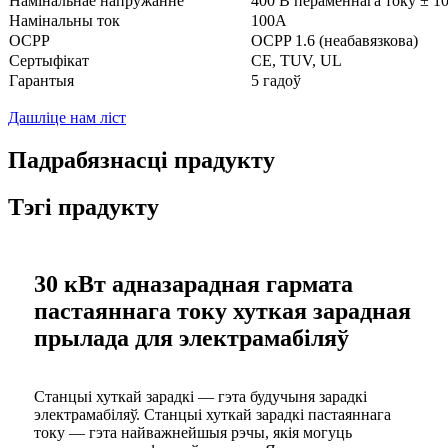
Намінальнае напружанне
400 В пераменнага току ± 1
Намінальны ток
100А
OCPP
OCPP 1.6 (неабавязкова)
Сертыфікат
CE, TUV, UL
Гарантыя
5 гадоў
Дашліце нам ліст
Падрабязнасці прадукту
Тэгі прадукту
30 кВт адназарадная гармата
пастаяннага току хуткая зарадная
прылада для электрамабіляў
Станцыі хуткай зарадкі — гэта будучыня зарадкі
электрамабіляў. Станцыі хуткай зарадкі пастаяннага
току — гэта найважнейшыя рэчы, якія могуць