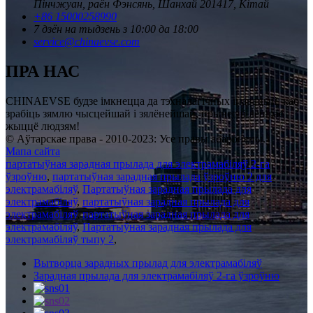
Пінчжуан, раён Фэнсянь, Шанхай 201417, Кітай
+86 15000258990
7 дзён на тыдзень з 10:00 да 18:00
service@chinaevse.com
ПРА НАС
CHINAEVSE будзе імкнецца да тэхналагічных інавацый, каб
зрабіць зямлю чысцейшай і зялёнейшай, прынесці лепшае
жыццё людзям!
© Аўтарскае права - 2010-2023: Усе правы абаронены.
Мапа сайта
партатыўная зарадная прылада для электрамабіляў 2-га
ўзроўню
,
партатыўная зарадная прылада ўзроўню 2 для
электрамабіляў
,
Партатыўная зарадная прылада для
электрамабіляў
,
партатыўная зарадная прылада для
электрамабіляў
,
партатыўная зарадная прылада для
электрамабіляў
,
Партатыўная зарадная прылада для
электрамабіляў тыпу 2
,
Вытворца зарадных прылад для электрамабіляў
Зарадная прылада для электрамабіляў 2-га ўзроўню