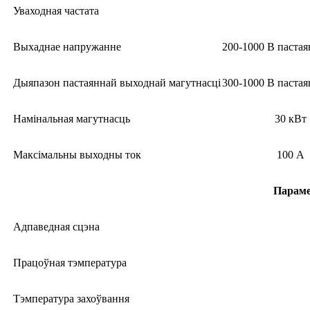
Уваходная частата
Выхаднае напружанне
200-1000 В пастая
Дыяпазон пастаяннай выходнай магутнасці
300-1000 В пастая
Намінальная магутнасць
30 кВт
Максімальны выходны ток
100 А
Параме
Адпаведная сцэна
Працоўная тэмпература
Тэмпература захоўвання