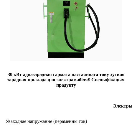
30 кВт адназарадная гармата пастаяннага току хуткая
зарадная прылада для электрамабіляў Спецыфікацыя
прадукту
Электры
Уваходнае напружанне (пераменны ток)