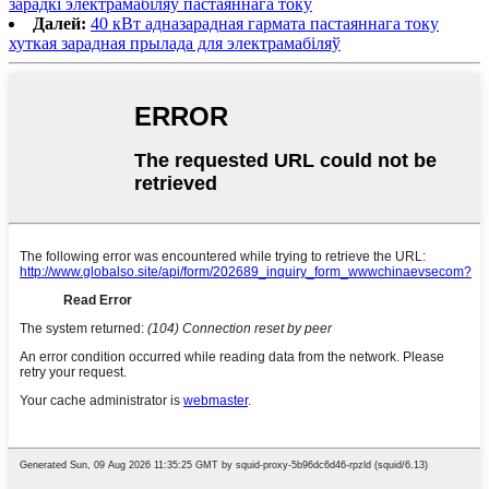
зарадкі электрамабіляў пастаяннага току
Далей:
40 кВт адназарадная гармата пастаяннага току
хуткая зарадная прылада для электрамабіляў