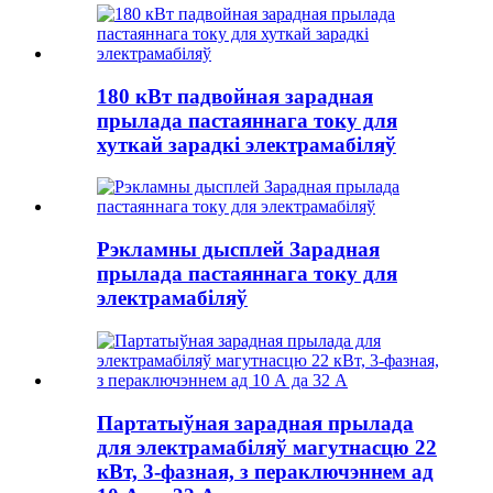
180 кВт падвойная зарадная
прылада пастаяннага току для
хуткай зарадкі электрамабіляў
Рэкламны дысплей Зарадная
прылада пастаяннага току для
электрамабіляў
Партатыўная зарадная прылада
для электрамабіляў магутнасцю 22
кВт, 3-фазная, з пераключэннем ад