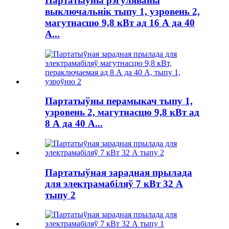
Партатыўны рэгуляваны
выключальнік тыпу 1, узровень 2,
магутнасцю 9,8 кВт ад 16 А да 40
А...
Партатыўны перамыкач тыпу 1,
узровень 2, магутнасцю 9,8 кВт ад
8 А да 40 А...
Партатыўная зарадная прылада
для электрамабіляў 7 кВт 32 А
тыпу 2