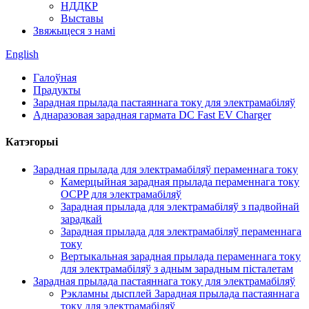
НДДКР
Выставы
Звяжыцеся з намі
English
Галоўная
Прадукты
Зарадная прылада пастаяннага току для электрамабіляў
Аднаразовая зарадная гармата DC Fast EV Charger
Катэгорыі
Зарадная прылада для электрамабіляў пераменнага току
Камерцыйная зарадная прылада пераменнага току
OCPP для электрамабіляў
Зарадная прылада для электрамабіляў з падвойнай
зарадкай
Зарадная прылада для электрамабіляў пераменнага
току
Вертыкальная зарадная прылада пераменнага току
для электрамабіляў з адным зарадным пісталетам
Зарадная прылада пастаяннага току для электрамабіляў
Рэкламны дысплей Зарадная прылада пастаяннага
току для электрамабіляў