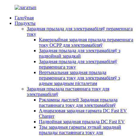
Галоўная
Прадукты
Зарадная прылада для электрамабіляў пераменнага
току
Камерцыйная зарадная прылада пераменнага
току OCPP для электрамабіляў
Зарадная прылада для электрамабіляў з
падвойнай зарадкай
Зарадная прылада для электрамабіляў
пераменнага току
Вертыкальная зарадная прылада
пераменнага току для электрамабіляў з
адным зарадным пісталетам
Зарадная прылада пастаяннага току для
электрамабіляў
Рэкламны дысплей Зарадная прылада
пастаяннага току для электрамабіляў
Аднаразовая зарадная гармата DC Fast EV
Charger
Падвойная зарадная прылада DC Fast EV
Тры зарадныя гарматы хуткай зараднай
прылады пастаяннага току для