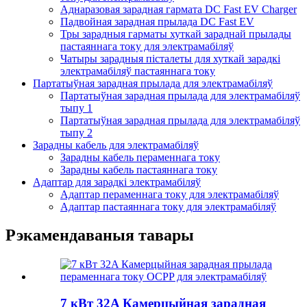
Аднаразовая зарадная гармата DC Fast EV Charger
Падвойная зарадная прылада DC Fast EV
Тры зарадныя гарматы хуткай зараднай прылады
пастаяннага току для электрамабіляў
Чатыры зарадныя пісталеты для хуткай зарадкі
электрамабіляў пастаяннага току
Партатыўная зарадная прылада для электрамабіляў
Партатыўная зарадная прылада для электрамабіляў
тыпу 1
Партатыўная зарадная прылада для электрамабіляў
тыпу 2
Зарадны кабель для электрамабіляў
Зарадны кабель пераменнага току
Зарадны кабель пастаяннага току
Адаптар для зарадкі электрамабіляў
Адаптар пераменнага току для электрамабіляў
Адаптар пастаяннага току для электрамабіляў
Рэкамендаваныя тавары
7 кВт 32A Камерцыйная зарадная