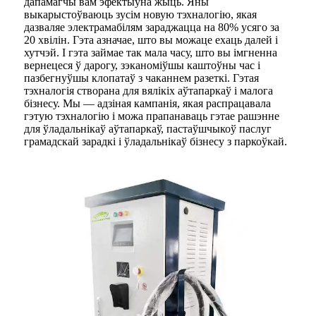
дапамагчы вам эфектыўна жыць. Яны
выкарыстоўваюць зусім новую тэхналогію, якая
дазваляе электрамабілям зараджацца на 80% усяго за
20 хвілін. Гэта азначае, што вы можаце ехаць далей і
хутчэй. І гэта займае так мала часу, што вы імгненна
вернецеся ў дарогу, зэканоміўшы каштоўны час і
пазбегнуўшы клопатаў з чаканнем разеткі. Гэтая
тэхналогія створана для вялікіх аўтапаркаў і малога
бізнесу. Мы — адзіная кампанія, якая распрацавала
гэтую тэхналогію і можа прапанаваць гэтае рашэнне
для ўладальнікаў аўтапаркаў, пастаўшчыкоў паслуг
грамадскай зарадкі і ўладальнікаў бізнесу з паркоўкай.