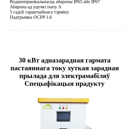
Воданепранікальнасць абароны IP65 або IP67
Абарона ад уцечкі тыпу А
5 гадоў гарантыйнага тэрміну
Падтрымка OCPP 1.6
30 кВт адназарадная гармата
пастаяннага току хуткая зарадная
прылада для электрамабіляў
Спецыфікацыя прадукту