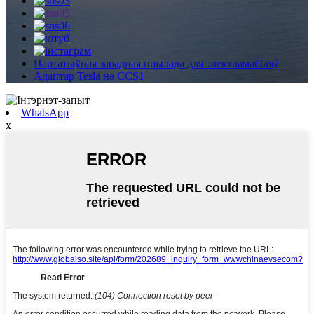
Партатыўная зарадная прылада для электрамабіляў
Адаптар Tesla на CCS1
WhatsApp
x