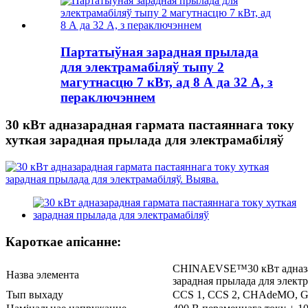
Партатыўная зарадная прылада
для электрамабіляў тыпу 2
магутнасцю 7 кВт, ад 8 А да 32 А, з
пераключэннем
30 кВт адназарадная гармата пастаяннага току
хуткая зарадная прылада для электрамабіляў
Кароткае апісанне:
CHINAEVSE™️30 кВт адназар
Назва элемента
зарадная прылада для элект
Тып выхаду
CCS 1, CCS 2, CHAdeMO, GB