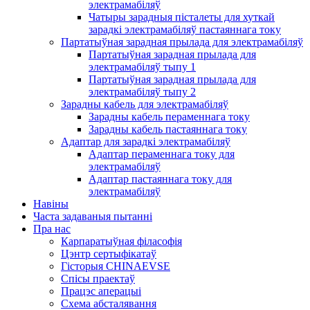
электрамабіляў
Чатыры зарадныя пісталеты для хуткай
зарадкі электрамабіляў пастаяннага току
Партатыўная зарадная прылада для электрамабіляў
Партатыўная зарадная прылада для
электрамабіляў тыпу 1
Партатыўная зарадная прылада для
электрамабіляў тыпу 2
Зарадны кабель для электрамабіляў
Зарадны кабель пераменнага току
Зарадны кабель пастаяннага току
Адаптар для зарадкі электрамабіляў
Адаптар пераменнага току для
электрамабіляў
Адаптар пастаяннага току для
электрамабіляў
Навіны
Часта задаваныя пытанні
Пра нас
Карпаратыўная філасофія
Цэнтр сертыфікатаў
Гісторыя CHINAEVSE
Спісы праектаў
Працэс аперацыі
Схема абсталявання