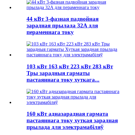
44 кВт 3-фазная падвойная
зарадная прылада 32A для
пераменнага току
103 кВт 163 кВт 223 кВт 283 кВт
Тры зарадныя гарматы
пастаяннага току хуткага...
160 кВт адназарадная гармата
пастаяннага току хуткая зарадная
прылада для электрамабіляў