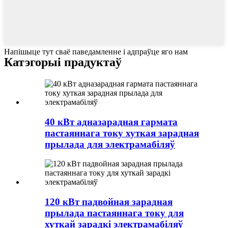
Напішыце тут сваё паведамленне і адпраўце яго нам
Катэгорыі прадуктаў
40 кВт адназарадная гармата
пастаяннага току хуткая зарадная
прылада для электрамабіляў
120 кВт падвойная зарадная
прылада пастаяннага току для
хуткай зарадкі электрамабіляў