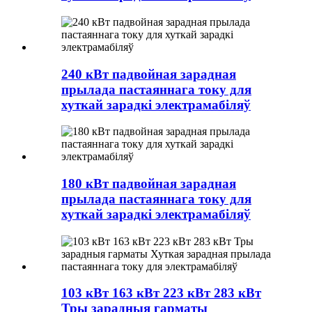
240 кВт падвойная зарадная
прылада пастаяннага току для
хуткай зарадкі электрамабіляў
180 кВт падвойная зарадная
прылада пастаяннага току для
хуткай зарадкі электрамабіляў
103 кВт 163 кВт 223 кВт 283 кВт
Тры зарадныя гарматы