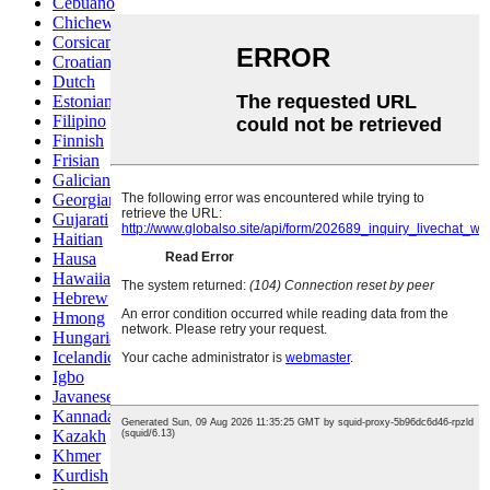
Cebuano
Chichewa
Corsican
Croatian
Dutch
Estonian
Filipino
Finnish
Frisian
Galician
Georgian
Gujarati
Haitian
Hausa
Hawaiian
Hebrew
Hmong
Hungarian
Icelandic
Igbo
Javanese
Kannada
Kazakh
Khmer
Kurdish