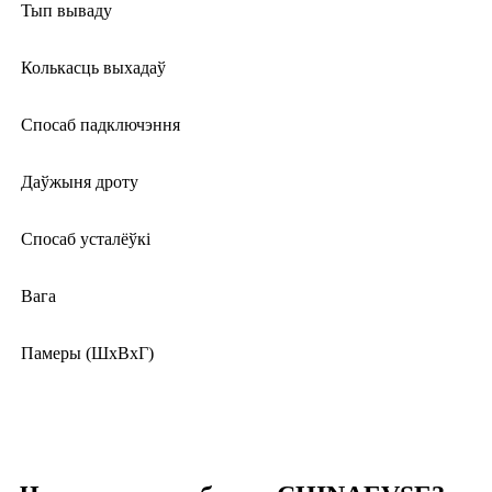
Тып вываду
Колькасць выхадаў
Спосаб падключэння
Даўжыня дроту
Спосаб усталёўкі
Вага
Памеры (ШхВхГ)