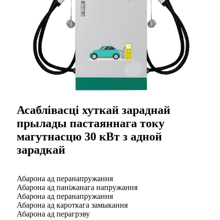
Асаблівасці хуткай зараднай
прылады пастаяннага току
магутнасцю 30 кВт з адной
зарадкай
Абарона ад перанапружання
Абарона ад паніжанага напружання
Абарона ад перанапружання
Абарона ад кароткага замыкання
Абарона ад перагрэву