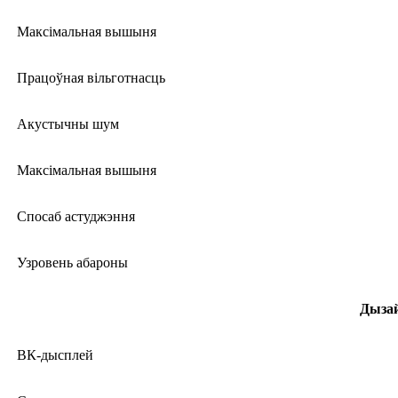
Максімальная вышыня
Працоўная вільготнасць
Акустычны шум
Максімальная вышыня
Спосаб астуджэння
Узровень абароны
Дыза
ВК-дысплей