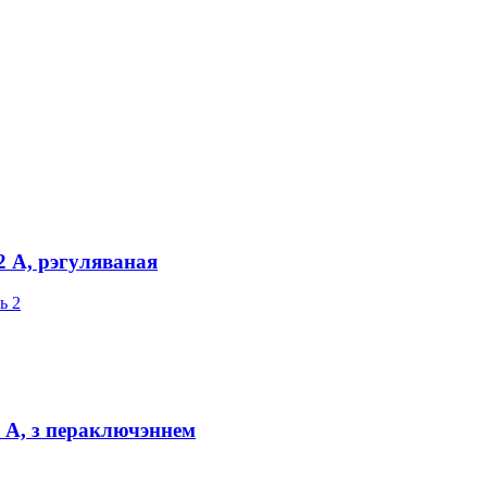
2 А, рэгуляваная
 А, з пераключэннем