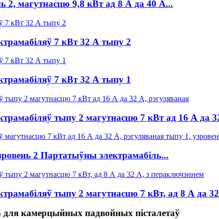
2, магутнасцю 9,8 кВт ад 8 А да 40 А...
трамабіляў 7 кВт 32 А тыпу 2
трамабіляў 7 кВт 32 А тыпу 1
трамабіляў тыпу 2 магутнасцю 7 кВт ад 16 А да 3
зровень 2 Партатыўны электрамабіль...
трамабіляў тыпу 2 магутнасцю 7 кВт, ад 8 А да 32
6 для камерцыйных падвойных пісталетаў