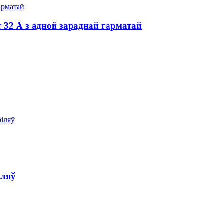
 32 А з адной зараднай гарматай
іляў