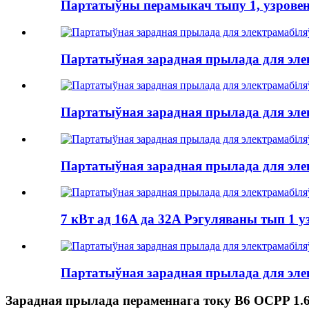
Партатыўны перамыкач тыпу 1, узровень 
Партатыўная зарадная прылада для элек
Партатыўная зарадная прылада для элек
Партатыўная зарадная прылада для элек
7 кВт ад 16A да 32A Рэгуляваны тып 1 у
Партатыўная зарадная прылада для элек
Зарадная прылада пераменнага току B6 OCPP 1.