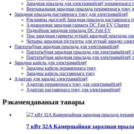
Зарадная прылада для электрамабіляў пераменнага 
Вертыкальная зарадная прылада пераменнага току д
Зарадная прылада пастаяннага току для электрамабіляў
Рэкламны дысплей Зарадная прылада пастаяннага то
Аднаразовая зарадная гармата DC Fast EV Charger
Падвойная зарадная прылада DC Fast EV
Тры зарадныя гарматы хуткай зараднай прылады пас
Чатыры зарадныя пісталеты для хуткай зарадкі элек
Партатыўная зарадная прылада для электрамабіляў
Партатыўная зарадная прылада для электрамабіляў 
Партатыўная зарадная прылада для электрамабіляў 
Зарадны кабель для электрамабіляў
Зарадны кабель пераменнага току
Зарадны кабель пастаяннага току
Адаптар для зарадкі электрамабіляў
Адаптар пераменнага току для электрамабіляў
Адаптар пастаяннага току для электрамабіляў
Рэкамендаваныя тавары
7 кВт 32A Камерцыйная зарадная прыла