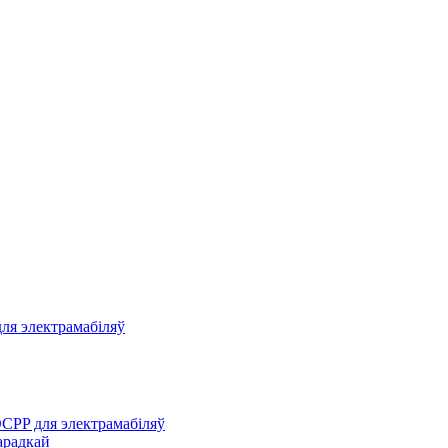
ля электрамабіляў
CPP для электрамабіляў
арадкай