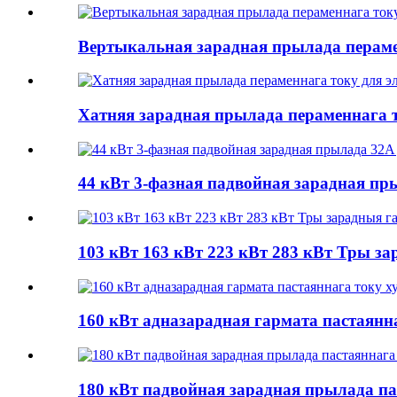
Вертыкальная зарадная прылада перамен
Хатняя зарадная прылада пераменнага т
44 кВт 3-фазная падвойная зарадная пр
103 кВт 163 кВт 223 кВт 283 кВт Тры за
160 кВт адназарадная гармата пастаянн
180 кВт падвойная зарадная прылада па