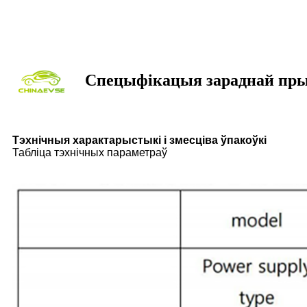
Спецыфікацыя зараднай пры
Тэхнічныя характарыстыкі і змесціва ўпакоўкі
Табліца тэхнічных параметраў