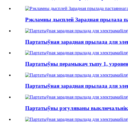
Рэкламны дысплей Зарадная прылада па
Партатыўная зарадная прылада для элек
Партатыўны перамыкач тыпу 1, узровень 2
Партатыўная зарадная прылада для элек
Партатыўны рэгуляваны выключальнік тып