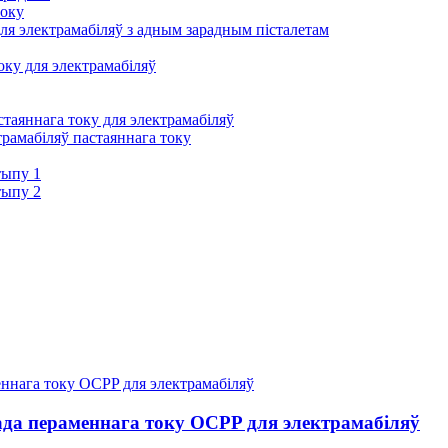
току
ля электрамабіляў з адным зарадным пісталетам
ку для электрамабіляў
таяннага току для электрамабіляў
трамабіляў пастаяннага току
тыпу 1
тыпу 2
да пераменнага току OCPP для электрамабіляў