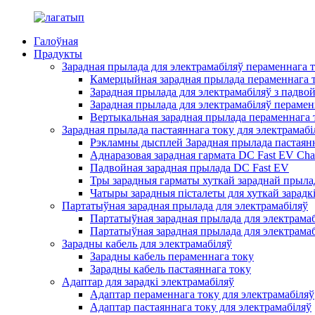
Галоўная
Прадукты
Зарадная прылада для электрамабіляў пераменнага 
Камерцыйная зарадная прылада пераменнага т
Зарадная прылада для электрамабіляў з падво
Зарадная прылада для электрамабіляў перамен
Вертыкальная зарадная прылада пераменнага т
Зарадная прылада пастаяннага току для электрамабі
Рэкламны дысплей Зарадная прылада пастаянн
Аднаразовая зарадная гармата DC Fast EV Cha
Падвойная зарадная прылада DC Fast EV
Тры зарадныя гарматы хуткай зараднай прылад
Чатыры зарадныя пісталеты для хуткай зарадкі
Партатыўная зарадная прылада для электрамабіляў
Партатыўная зарадная прылада для электрамаб
Партатыўная зарадная прылада для электрамаб
Зарадны кабель для электрамабіляў
Зарадны кабель пераменнага току
Зарадны кабель пастаяннага току
Адаптар для зарадкі электрамабіляў
Адаптар пераменнага току для электрамабіляў
Адаптар пастаяннага току для электрамабіляў