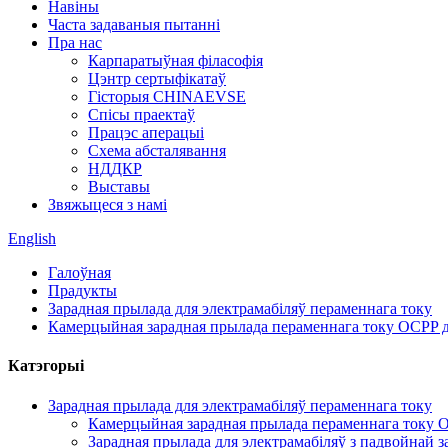
Навіны
Часта задаваныя пытанні
Пра нас
Карпаратыўная філасофія
Цэнтр сертыфікатаў
Гісторыя CHINAEVSE
Спісы праектаў
Працэс аперацыі
Схема абсталявання
НДДКР
Выставы
Звяжыцеся з намі
English
Галоўная
Прадукты
Зарадная прылада для электрамабіляў пераменнага току
Камерцыйная зарадная прылада пераменнага току OCPP д
Катэгорыі
Зарадная прылада для электрамабіляў пераменнага току
Камерцыйная зарадная прылада пераменнага току O
Зарадная прылада для электрамабіляў з падвойнай з