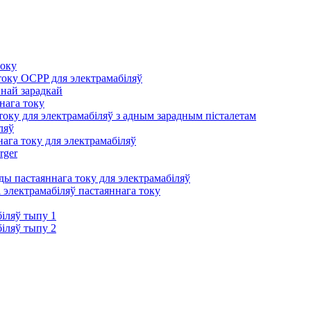
току
оку OCPP для электрамабіляў
йнай зарадкай
нага току
оку для электрамабіляў з адным зарадным пісталетам
ляў
ага току для электрамабіляў
rger
ы пастаяннага току для электрамабіляў
 электрамабіляў пастаяннага току
іляў тыпу 1
іляў тыпу 2