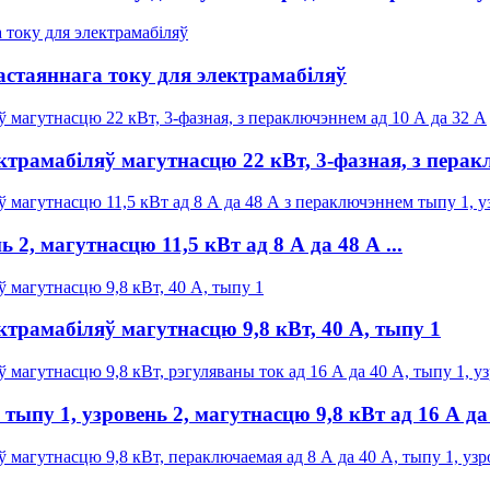
стаяннага току для электрамабіляў
трамабіляў магутнасцю 22 кВт, 3-фазная, з перакл
, магутнасцю 11,5 кВт ад 8 А да 48 А ...
трамабіляў магутнасцю 9,8 кВт, 40 А, тыпу 1
у 1, узровень 2, магутнасцю 9,8 кВт ад 16 А да 