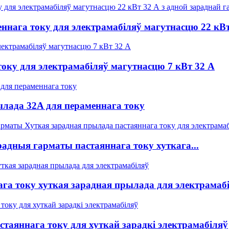
нага току для электрамабіляў магутнасцю 22 кВт
оку для электрамабіляў магутнасцю 7 кВт 32 А
ылада 32A для пераменнага току
радныя гарматы пастаяннага току хуткага...
ага току хуткая зарадная прылада для электрамаб
стаяннага току для хуткай зарадкі электрамабіляў