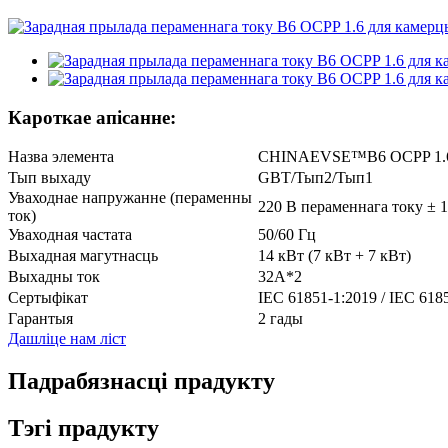
Кароткае апісанне:
Назва элемента
CHINAEVSE™️B6 OCPP 1.6 П
Тып выхаду
GBT/Тып2/Тып1
Уваходнае напружанне (пераменны
220 В пераменнага току ± 
ток)
Уваходная частата
50/60 Гц
Выхадная магутнасць
14 кВт (7 кВт + 7 кВт)
Выхадны ток
32А*2
Сертыфікат
IEC 61851-1:2019 / IEC 618
Гарантыя
2 гады
Дашліце нам ліст
Падрабязнасці прадукту
Тэгі прадукту