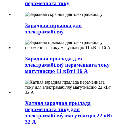
пераменнага току
Зарадная скрынка для
электрамабіляў
Зарадная прылада для
электрамабіляў пераменнага току
магутнасцю 11 кВт і 16 А
Хатняя зарадная прылада
пераменнага току для
электрамабіляў магутнасцю 22 кВт
32 А