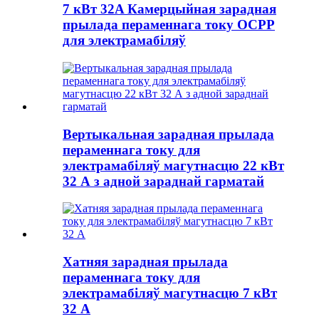
7 кВт 32A Камерцыйная зарадная
прылада пераменнага току OCPP
для электрамабіляў
Вертыкальная зарадная прылада
пераменнага току для
электрамабіляў магутнасцю 22 кВт
32 А з адной зараднай гарматай
Хатняя зарадная прылада
пераменнага току для
электрамабіляў магутнасцю 7 кВт
32 А