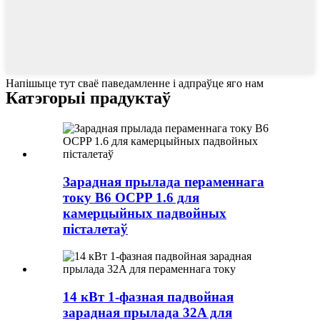
Напішыце тут сваё паведамленне і адпраўце яго нам
Катэгорыі прадуктаў
Зарадная прылада пераменнага
току B6 OCPP 1.6 для
камерцыйных падвойных
пісталетаў
14 кВт 1-фазная падвойная
зарадная прылада 32A для