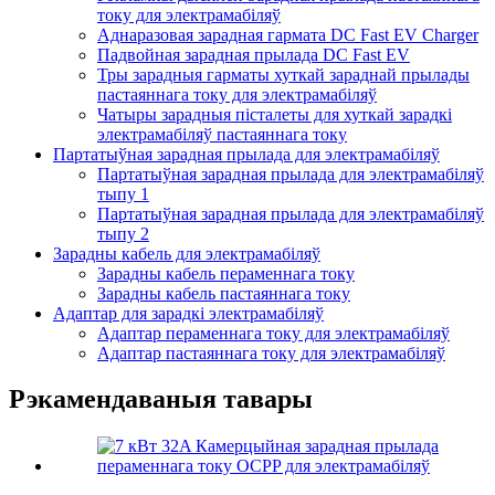
току для электрамабіляў
Аднаразовая зарадная гармата DC Fast EV Charger
Падвойная зарадная прылада DC Fast EV
Тры зарадныя гарматы хуткай зараднай прылады
пастаяннага току для электрамабіляў
Чатыры зарадныя пісталеты для хуткай зарадкі
электрамабіляў пастаяннага току
Партатыўная зарадная прылада для электрамабіляў
Партатыўная зарадная прылада для электрамабіляў
тыпу 1
Партатыўная зарадная прылада для электрамабіляў
тыпу 2
Зарадны кабель для электрамабіляў
Зарадны кабель пераменнага току
Зарадны кабель пастаяннага току
Адаптар для зарадкі электрамабіляў
Адаптар пераменнага току для электрамабіляў
Адаптар пастаяннага току для электрамабіляў
Рэкамендаваныя тавары