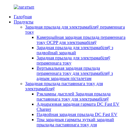
Галоўная
Прадукты
Зарадная прылада для электрамабіляў пераменнага
току
Камерцыйная зарадная прылада пераменнага
току OCPP для электрамабіляў
Зарадная прылада для электрамабіляў з
падвойнай зарадкай
Зарадная прылада для электрамабіляў
пераменнага току
Вертыкальная зарадная прылада
пераменнага току для электрамабіляў з
адным зарадным пісталетам
Зарадная прылада пастаяннага току для
электрамабіляў
Рэкламны дысплей Зарадная прылада
пастаяннага току для электрамабіляў
Аднаразовая зарадная гармата DC Fast EV
Charger
Падвойная зарадная прылада DC Fast EV
Тры зарадныя гарматы хуткай зараднай
прылады пастаяннага току для