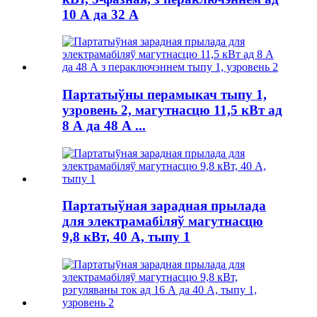
10 А да 32 А
Партатыўны перамыкач тыпу 1,
узровень 2, магутнасцю 11,5 кВт ад
8 А да 48 А ...
Партатыўная зарадная прылада
для электрамабіляў магутнасцю
9,8 кВт, 40 А, тыпу 1