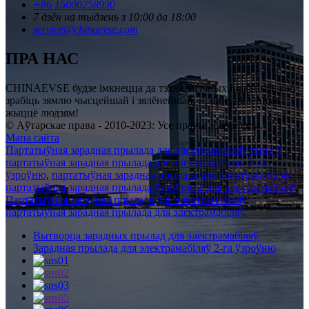
+86 15000258990
7 дзён на тыдзень з 10:00 да 18:00
service@chinaevse.com
ПРА НАС
CHINAEVSE будзе імкнецца да тэхналагічных інавацый, каб
зрабіць зямлю чысцейшай і зялёнейшай, прынесці лепшае
жыццё людзям!
© Аўтарскае права - 2010-2023: Усе правы абаронены.
Мапа сайта
Партатыўная зарадная прылада для электрамабіляў тыпу 2
,
партатыўная зарадная прылада для электрамабіляў 2-га
ўзроўню
,
партатыўная зарадная прылада для электрамабіляў
,
партатыўная зарадная прылада ўзроўню 2 для электрамабіляў
,
Партатыўная зарадная прылада для электрамабіляў
,
партатыўная зарадная прылада для электрамабіляў
,
Вытворца зарадных прылад для электрамабіляў
Зарадная прылада для электрамабіляў 2-га ўзроўню