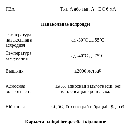
ПЗА
Тып A або тып A+ DC 6 мА
Навакольнае асяроддзе
Тэмпература
навакольнага
ад -30°C да 55°C
асяроддзя
Тэмпература
ад -40°C да 75°C
захоўвання
Вышыня
≤2000 метраў.
Адносная
≤95% адноснай вільготнасці, без
вільготнасць
кандэнсацыі кропель вады
Вібрацыя
<0,5G, без вострай вібрацыі і ўдараў
Карыстальніцкі інтэрфейс і кіраванне