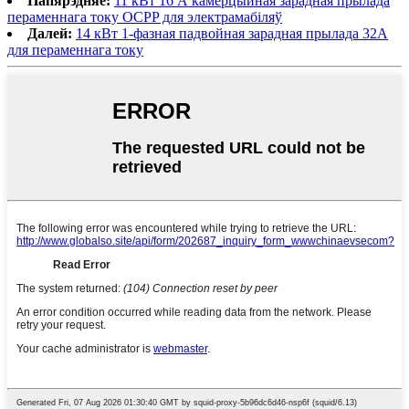
Папярэдняе:
11 кВт 16 А камерцыйная зарадная прылада
пераменнага току OCPP для электрамабіляў
Далей:
14 кВт 1-фазная падвойная зарадная прылада 32A
для пераменнага току