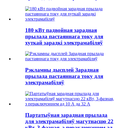
180 кВт падвойная зарадная
прылада пастаяннага току для
хуткай зарадкі электрамабіляў
Рэкламны дысплей Зарадная
прылада пастаяннага току для
электрамабіляў
Партатыўная зарадная прылада
для электрамабіляў магутнасцю 22
кВт, 3-фазная, з пераключэннем ад