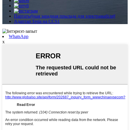
Партатыўная зарадная прылада для электрамабіляў
Адаптар Tesla на CCS1
WhatsApp
x