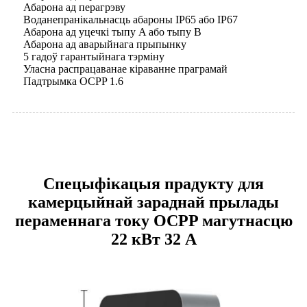
Абарона ад перагрэву
Воданепранікальнасць абароны IP65 або IP67
Абарона ад уцечкі тыпу A або тыпу B
Абарона ад аварыйнага прыпынку
5 гадоў гарантыйнага тэрміну
Уласна распрацаванае кіраванне праграмай
Падтрымка OCPP 1.6
Спецыфікацыя прадукту для
камерцыйнай зараднай прылады
пераменнага току OCPP магутнасцю
22 кВт 32 А