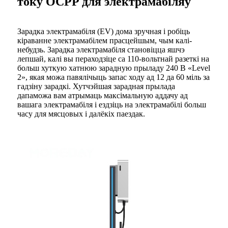
току OCPP для электрамабіляў
Зарадка электрамабіля (EV) дома зручная і робіць
кіраванне электрамабілем прасцейшым, чым калі-
небудзь. Зарадка электрамабіля становіцца яшчэ
лепшай, калі вы пераходзіце са 110-вольтнай разеткі на
больш хуткую хатнюю зарадную прыладу 240 В «Level
2», якая можа павялічыць запас ходу ад 12 да 60 міль за
гадзіну зарадкі. Хутчэйшая зарадная прылада
дапаможа вам атрымаць максімальную аддачу ад
вашага электрамабіля і ездзіць на электрамабілі больш
часу для мясцовых і далёкіх паездак.