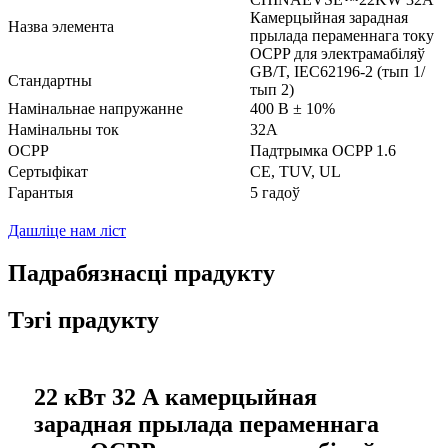
Камерцыйная зарадная
Назва элемента
прылада пераменнага току
OCPP для электрамабіляў
GB/T, IEC62196-2 (тып 1/
Стандартны
тып 2)
Намінальнае напружанне
400 В ± 10%
Намінальны ток
32А
OCPP
Падтрымка OCPP 1.6
Сертыфікат
CE, TUV, UL
Гарантыя
5 гадоў
Дашліце нам ліст
Падрабязнасці прадукту
Тэгі прадукту
22 кВт 32 А камерцыйная
зарадная прылада пераменнага