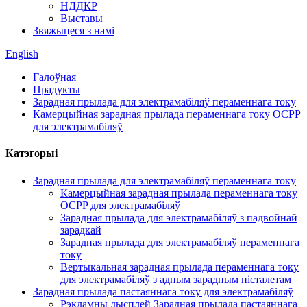
НДДКР
Выставы
Звяжыцеся з намі
English
Галоўная
Прадукты
Зарадная прылада для электрамабіляў пераменнага току
Камерцыйная зарадная прылада пераменнага току OCPP
для электрамабіляў
Катэгорыі
Зарадная прылада для электрамабіляў пераменнага току
Камерцыйная зарадная прылада пераменнага току
OCPP для электрамабіляў
Зарадная прылада для электрамабіляў з падвойнай
зарадкай
Зарадная прылада для электрамабіляў пераменнага
току
Вертыкальная зарадная прылада пераменнага току
для электрамабіляў з адным зарадным пісталетам
Зарадная прылада пастаяннага току для электрамабіляў
Рэкламны дысплей Зарадная прылада пастаяннага