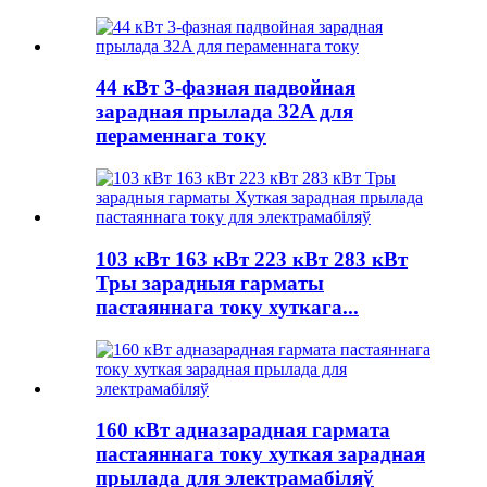
44 кВт 3-фазная падвойная
зарадная прылада 32A для
пераменнага току
103 кВт 163 кВт 223 кВт 283 кВт
Тры зарадныя гарматы
пастаяннага току хуткага...
160 кВт адназарадная гармата
пастаяннага току хуткая зарадная
прылада для электрамабіляў