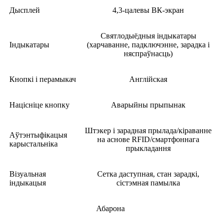
Дысплей
4,3-цалевы ВК-экран
Святлодыёдныя індыкатары
Індыкатары
(харчаванне, падключэнне, зарадка і
няспраўнасць)
Кнопкі і перамыкач
Англійская
Націсніце кнопку
Аварыйны прыпынак
Штэкер і зарадная прылада/кіраванне
Аўтэнтыфікацыя
на аснове RFID/смартфоннага
карыстальніка
прыкладання
Візуальная
Сетка даступная, стан зарадкі,
індыкацыя
сістэмная памылка
Абарона