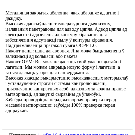
Металічная закрытая абалонка, якая абараняе ад агню і
дажджу.
Высокая адаптыўнасць тэмпературнага дыяпазону,
ізаляваныя паветраводы для адводу цяпла. Адвод цяпла ад
электрасеткі аддзелены ад контуру кіравання для
забеспячэння адсутнасці пылу ў контуры кіравання.
Падтрымліваецца пратакол сувязі OCPP 1.6.
Наконт цаны: цана дагаворная. Яна можа быць зменена ў
залежнасці ад колькасці або пакета.
Наконт OEM: Вы можаце даслаць свой уласны дызайн і
лагатып. Мы можам адкрыць новую форму і лагатып, а
затым даслаць узоры для пацверджання.
Высокая якасць: выкарыстанне высакаякасных матэрыялаў
і ўстанаўленне строгай сістэмы кантролю якасці,
прызначэнне канкрэтных асоб, адказных за кожны працэс
вытворчасці, ад закупкі сыравіны да ўпакоўкі.
Заўсёды праводзіцца перадвытворчая праверка перад
масавай вытворчасцю; заўсёды 100% праверка перад
адпраўкай.