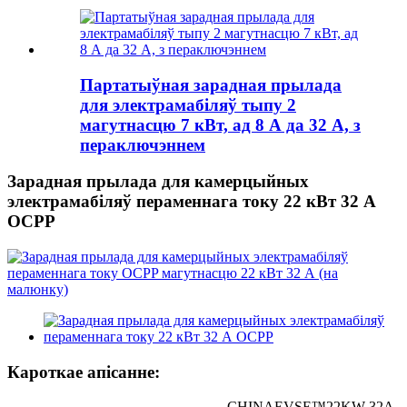
Партатыўная зарадная прылада
для электрамабіляў тыпу 2
магутнасцю 7 кВт, ад 8 А да 32 А, з
пераключэннем
Зарадная прылада для камерцыйных
электрамабіляў пераменнага току 22 кВт 32 А
OCPP
Кароткае апісанне:
CHINAEVSE™️22KW 32A