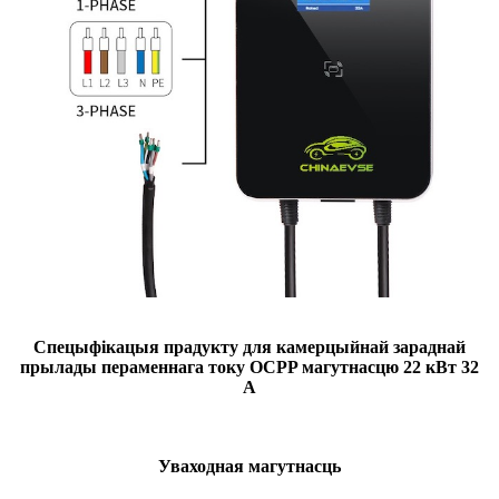
Спецыфікацыя прадукту для камерцыйнай зараднай
прылады пераменнага току OCPP магутнасцю 22 кВт 32
А
Уваходная магутнасць