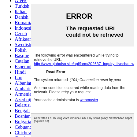
Greek
Turkish
Italian
Danish
Romanian
Indonesian
Czech
Afrikaans
Swedish
Polish
Basque
Catalan
Esperanto
Hindi
Lao
Albanian
Amharic
Armenian
Azerbaijani
Belarusian
Bengali
Bosnian
Bulgarian
Cebuano
Chichewa