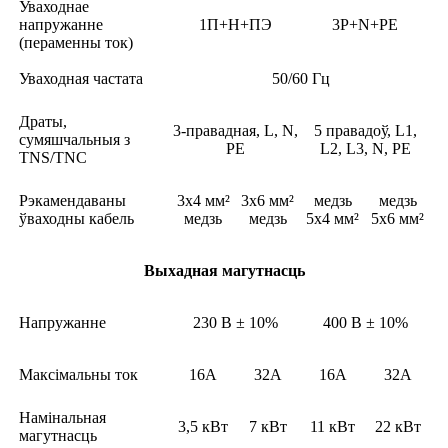
Уваходнае
напружанне
1П+Н+ПЭ
3P+N+PE
(пераменны ток)
Уваходная частата
50/60 Гц
Драты,
3-правадная, L, N,
5 правадоў, L1,
сумяшчальныя з
PE
L2, L3, N, PE
TNS/TNC
Рэкамендаваны
3x4 мм²
3x6 мм²
медзь
медзь
ўваходны кабель
медзь
медзь
5x4 мм²
5x6 мм²
Выхадная магутнасць
Напружанне
230 В ± 10%
400 В ± 10%
Максімальны ток
16А
32А
16А
32А
Намінальная
3,5 кВт
7 кВт
11 кВт
22 кВт
магутнасць