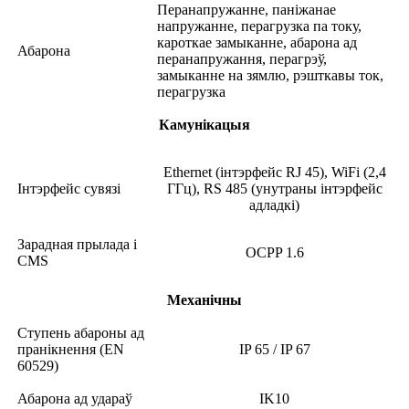
Перанапружанне, паніжанае
напружанне, перагрузка па току,
кароткае замыканне, абарона ад
Абарона
перанапружання, перагрэў,
замыканне на зямлю, рэшткавы ток,
перагрузка
Камунікацыя
Ethernet (інтэрфейс RJ 45), WiFi (2,4
Інтэрфейс сувязі
ГГц), RS 485 (унутраны інтэрфейс
адладкі)
Зарадная прылада і
OCPP 1.6
CMS
Механічны
Ступень абароны ад
пранікнення (EN
IP 65 / IP 67
60529)
Абарона ад удараў
IK10