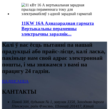
11KW 16A Адназарадная гармата
Вертыкальны пераменны
электрычны зараднік...
Калі ў вас ёсць пытанні па нашай
прадукцыі або прайс-лісце, калі ласка,
пакіньце нам свой адрас электроннай
пошты, і мы звяжамся з вамі на
працягу 24 гадзін.
ПАДПІСАЦЦА
КАНТАКТЫ
Пакой 308, будынак № 1, завулак 3358, Заходняя дарога
Пінчжуан, раён Фэнсянь, Шанхай 201417, Кітай