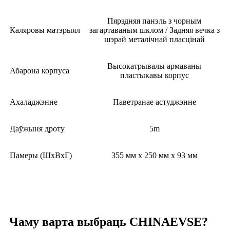
Пярэдняя панэль з чорным
Каляровы матэрыял
загартаваным шклом / Задняя вечка з
шэрай металічнай пласцінай
Высокатрывалы армаваны
Абарона корпуса
пластыкавы корпус
Ахаладжэнне
Паветранае астуджэнне
Даўжыня дроту
5m
Памеры (ШхВхГ)
355 мм х 250 мм х 93 мм
Чаму варта выбраць CHINAEVSE?