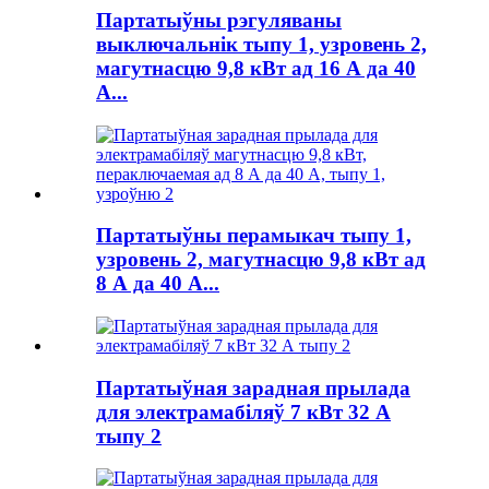
Партатыўны рэгуляваны
выключальнік тыпу 1, узровень 2,
магутнасцю 9,8 кВт ад 16 А да 40
А...
Партатыўны перамыкач тыпу 1,
узровень 2, магутнасцю 9,8 кВт ад
8 А да 40 А...
Партатыўная зарадная прылада
для электрамабіляў 7 кВт 32 А
тыпу 2