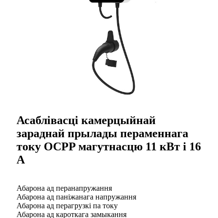
Асаблівасці камерцыйнай
зараднай прылады пераменнага
току OCPP магутнасцю 11 кВт і 16
А
Абарона ад перанапружання
Абарона ад паніжанага напружання
Абарона ад перагрузкі па току
Абарона ад кароткага замыкання