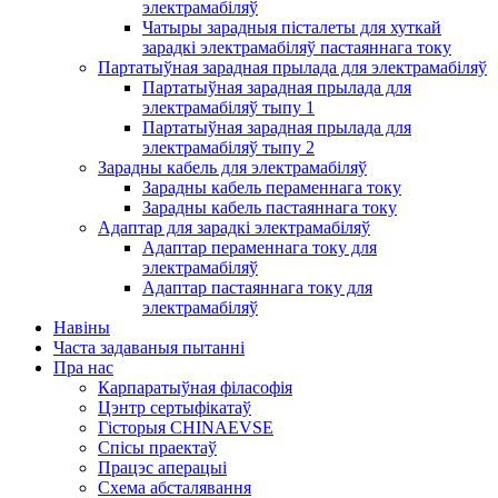
электрамабіляў
Чатыры зарадныя пісталеты для хуткай
зарадкі электрамабіляў пастаяннага току
Партатыўная зарадная прылада для электрамабіляў
Партатыўная зарадная прылада для
электрамабіляў тыпу 1
Партатыўная зарадная прылада для
электрамабіляў тыпу 2
Зарадны кабель для электрамабіляў
Зарадны кабель пераменнага току
Зарадны кабель пастаяннага току
Адаптар для зарадкі электрамабіляў
Адаптар пераменнага току для
электрамабіляў
Адаптар пастаяннага току для
электрамабіляў
Навіны
Часта задаваныя пытанні
Пра нас
Карпаратыўная філасофія
Цэнтр сертыфікатаў
Гісторыя CHINAEVSE
Спісы праектаў
Працэс аперацыі
Схема абсталявання