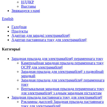
НДДКР
Выставы
Звяжыцеся з намі
English
Галоўная
Прадукты
Адаптар для зарадкі электрамабіляў
Адаптар пастаяннага току для электрамабіляў
Катэгорыі
Зарадная прылада для электрамабіляў пераменнага току
Камерцыйная зарадная прылада пераменнага току
OCPP для электрамабіляў
Зарадная прылада для электрамабіляў з падвойнай
зарадкай
Зарадная прылада для электрамабіляў пераменнага
току
Вертыкальная зарадная прылада пераменнага току
для электрамабіляў з адным зарадным пісталетам
Зарадная прылада пастаяннага току для электрамабіляў
Рэкламны дысплей Зарадная прылада пастаяннага
току для электрамабіляў