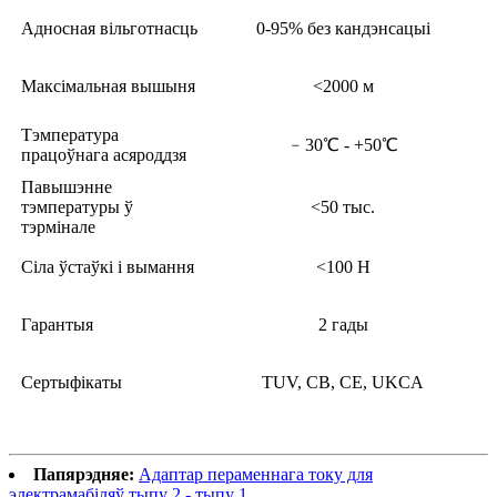
Адносная вільготнасць
0-95% без кандэнсацыі
Максімальная вышыня
<2000 м
Тэмпература
﹣30℃ - +50℃
працоўнага асяроддзя
Павышэнне
тэмпературы ў
<50 тыс.
тэрмінале
Сіла ўстаўкі і вымання
<100 Н
Гарантыя
2 гады
Сертыфікаты
TUV, CB, CE, UKCA
Папярэдняе:
Адаптар пераменнага току для
электрамабіляў тыпу 2 - тыпу 1