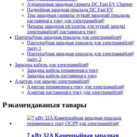
Аднаразовая зарадная гармата DC Fast EV Charger
Падвойная зарадная прылада DC Fast EV
Тры зарадныя гарматы хуткай зараднай прылады
пастаяннага току для электрамабіляў
Чатыры зарадныя пісталеты для хуткай зарадкі
электрамабіляў пастаяннага току
Партатыўная зарадная прылада для электрамабіляў
Партатыўная зарадная прылада для электрамабіляў
тыпу 1
Партатыўная зарадная прылада для электрамабіляў
тыпу 2
Зарадны кабель для электрамабіляў
Зарадны кабель пераменнага току
Зарадны кабель пастаяннага току
Адаптар для зарадкі электрамабіляў
Адаптар пераменнага току для электрамабіляў
Адаптар пастаяннага току для электрамабіляў
Рэкамендаваныя тавары
7 кВт 32A Камерцыйная зарадная