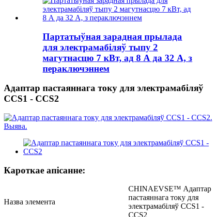
Партатыўная зарадная прылада
для электрамабіляў тыпу 2
магутнасцю 7 кВт, ад 8 А да 32 А, з
пераключэннем
Адаптар пастаяннага току для электрамабіляў
CCS1 - CCS2
Кароткае апісанне:
CHINAEVSE™️ Адаптар
пастаяннага току для
Назва элемента
электрамабіляў CCS1 -
CCS2