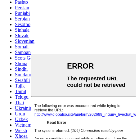
Pashto
Persian
Punjabi
Serbian
Sesotho
Sinhala
Slovak
Slovenian
Somali
Samoan
Scots Gaelic
Shona
Sindhi
Sundanese
Swahili
Tajik
Tamil
Telugu
Thai
Ukrainian
Urdu
Uzbek
Vietnamese
Welsh
Xhosa