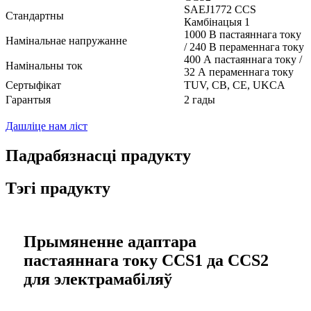
SAEJ1772 CCS
Стандартны
Камбінацыя 1
1000 В пастаяннага току
Намінальнае напружанне
/ 240 В пераменнага току
400 А пастаяннага току /
Намінальны ток
32 А пераменнага току
Сертыфікат
TUV, CB, CE, UKCA
Гарантыя
2 гады
Дашліце нам ліст
Падрабязнасці прадукту
Тэгі прадукту
Прымяненне адаптара
пастаяннага току CCS1 да CCS2
для электрамабіляў