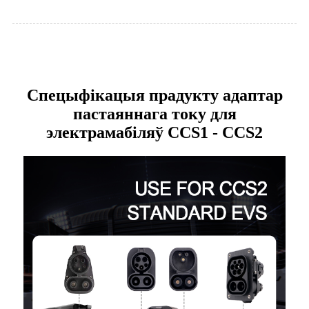
Спецыфікацыя прадукту адаптар
пастаяннага току для
электрамабіляў CCS1 - CCS2