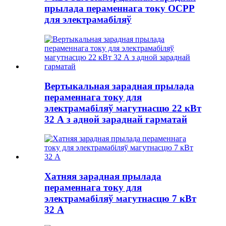
прылада пераменнага току OCPP
для электрамабіляў
Вертыкальная зарадная прылада
пераменнага току для
электрамабіляў магутнасцю 22 кВт
32 А з адной зараднай гарматай
Хатняя зарадная прылада
пераменнага току для
электрамабіляў магутнасцю 7 кВт
32 А