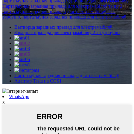
партатыўная зарадная прылада ўзроўню 2 для электрамабіляў
,
Партатыўная зарадная прылада для электрамабіляў тыпу 2
,
партатыўная зарадная прылада для электрамабіляў 2-га
ўзроўню
,
партатыўная зарадная прылада для электрамабіляў
,
Вытворца зарадных прылад для электрамабіляў
Зарадная прылада для электрамабіляў 2-га ўзроўню
Партатыўная зарадная прылада для электрамабіляў
Адаптар Tesla на CCS1
WhatsApp
x