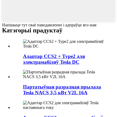
Напішыце тут сваё паведамленне і адпраўце яго нам
Катэгорыі прадуктаў
Адаптар CCS2 + Type2 для
электрамабіляў Tesla DC
Партатыўная разрадная прылада
Tesla NACS 3,5 кВт V2L 16A