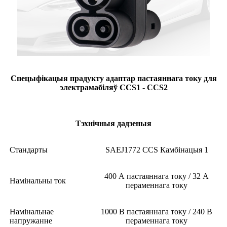
Спецыфікацыя прадукту адаптар пастаяннага току для
электрамабіляў CCS1 - CCS2
Тэхнічныя дадзеныя
Стандарты
SAEJ1772 CCS Камбінацыя 1
400 А пастаяннага току / 32 А
Намінальны ток
пераменнага току
Намінальнае
1000 В пастаяннага току / 240 В
напружанне
пераменнага току