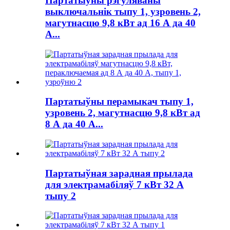
Партатыўны рэгуляваны
выключальнік тыпу 1, узровень 2,
магутнасцю 9,8 кВт ад 16 А да 40
А...
Партатыўны перамыкач тыпу 1,
узровень 2, магутнасцю 9,8 кВт ад
8 А да 40 А...
Партатыўная зарадная прылада
для электрамабіляў 7 кВт 32 А
тыпу 2