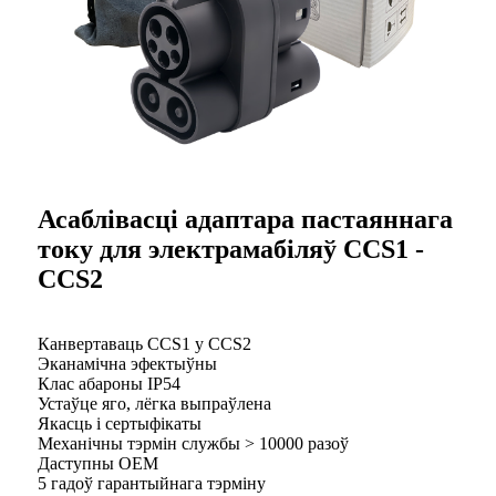
Асаблівасці адаптара пастаяннага
току для электрамабіляў CCS1 -
CCS2
Канвертаваць CCS1 у CCS2
Эканамічна эфектыўны
Клас абароны IP54
Устаўце яго, лёгка выпраўлена
Якасць і сертыфікаты
Механічны тэрмін службы > 10000 разоў
Даступны OEM
5 гадоў гарантыйнага тэрміну