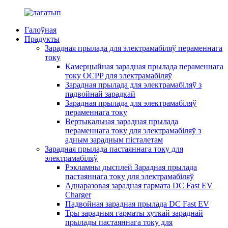
Галоўная
Прадукты
Зарадная прылада для электрамабіляў пераменнага
току
Камерцыйная зарадная прылада пераменнага
току OCPP для электрамабіляў
Зарадная прылада для электрамабіляў з
падвойнай зарадкай
Зарадная прылада для электрамабіляў
пераменнага току
Вертыкальная зарадная прылада
пераменнага току для электрамабіляў з
адным зарадным пісталетам
Зарадная прылада пастаяннага току для
электрамабіляў
Рэкламны дысплей Зарадная прылада
пастаяннага току для электрамабіляў
Аднаразовая зарадная гармата DC Fast EV
Charger
Падвойная зарадная прылада DC Fast EV
Тры зарадныя гарматы хуткай зараднай
прылады пастаяннага току для