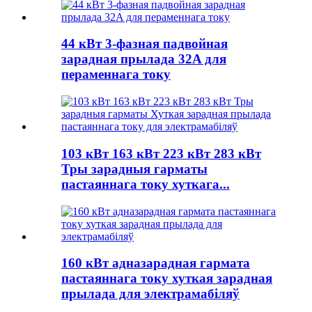
44 кВт 3-фазная падвойная
зарадная прылада 32A для
пераменнага току
103 кВт 163 кВт 223 кВт 283 кВт
Тры зарадныя гарматы
пастаяннага току хуткага...
160 кВт адназарадная гармата
пастаяннага току хуткая зарадная
прылада для электрамабіляў