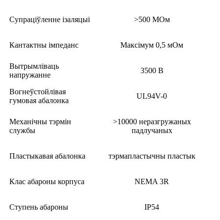
Супраціўленне ізаляцыі
>500 МОм
Кантактны імпеданс
Максімум 0,5 мОм
Вытрымліваць
3500 В
напружанне
Вогнеўстойлівая
UL94V-0
гумовая абалонка
Механічны тэрмін
>10000 неразгружаных
службы
падлучаных
Пластыкавая абалонка
тэрмапластычны пластык
Клас абароны корпуса
NEMA 3R
Ступень абароны
IP54