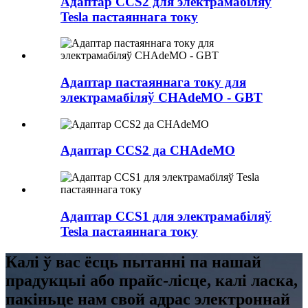
Адаптар CCS2 для электрамабіляў
Tesla пастаяннага току
Адаптар пастаяннага току для
электрамабіляў CHAdeMO - GBT
Адаптар CCS2 да CHAdeMO
Адаптар CCS1 для электрамабіляў
Tesla пастаяннага току
Калі ў вас ёсць пытанні па нашай
прадукцыі або прайс-лісце, калі ласка,
пакіньце нам свой адрас электроннай