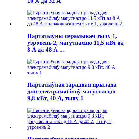
10 А да 32 А
Партатыўны перамыкач тыпу 1,
узровень 2, магутнасцю 11,5 кВт ад
8 А да 48 А ...
Партатыўная зарадная прылада
для электрамабіляў магутнасцю
9,8 кВт, 40 А, тыпу 1