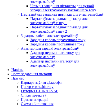
электрамабіляў
Чатыры зарадныя пісталеты для хуткай
зарадкі электрамабіляў пастаяннага току
Партатыўная зарадная прылада для электрамабіляў
Партатыўная зарадная прылада для
электрамабіляў тыпу 1
Партатыўная зарадная прылада для
электрамабіляў тыпу 2
Зарадны кабель для электрамабіляў
Зарадны кабель пераменнага току
Зарадны кабель пастаяннага току
Адаптар для зарадкі электрамабіляў
Адаптар пераменнага току для
электрамабіляў
Адаптар пастаяннага току для
электрамабіляў
Навіны
Часта задаваныя пытанні
Пра нас
Карпаратыўная філасофія
Цэнтр сертыфікатаў
Гісторыя CHINAEVSE
Спісы праектаў
Працэс аперацыі
Схема абсталявання