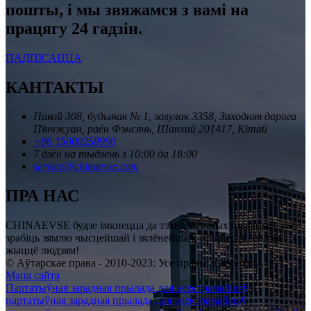
пошты, і мы звяжамся з вамі на
працягу 24 гадзін.
ПАДПІСАЦЦА
КАНТАКТЫ
Пакой 308, будынак № 1, завулак 3358, Заходняя дарога
Пінчжуан, раён Фэнсянь, Шанхай 201417, Кітай
+86 15000258990
7 дзён на тыдзень з 10:00 да 18:00
service@chinaevse.com
ПРА НАС
CHINAEVSE будзе імкнецца да тэхналагічных інавацый, каб
зрабіць зямлю чысцейшай і зялёнейшай, прынесці лепшае
жыццё людзям!
© Аўтарскае права - 2010-2023: Усе правы абаронены.
Мапа сайта
Партатыўная зарадная прылада для электрамабіляў
,
партатыўная зарадная прылада для электрамабіляў
,