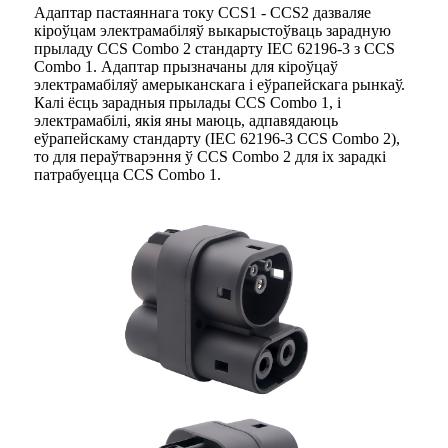
Адаптар пастаяннага току CCS1 - CCS2 дазваляе
кіроўцам электрамабіляў выкарыстоўваць зарадную
прыладу CCS Combo 2 стандарту IEC 62196-3 з CCS
Combo 1. Адаптар прызначаны для кіроўцаў
электрамабіляў амерыканскага і еўрапейскага рынкаў.
Калі ёсць зарадныя прылады CCS Combo 1, і
электрамабілі, якія яны маюць, адпавядаюць
еўрапейскаму стандарту (IEC 62196-3 CCS Combo 2),
то для пераўтварэння ў CCS Combo 2 для іх зарадкі
патрабуецца CCS Combo 1.