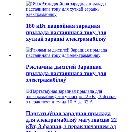
180 кВт падвойная зарадная
прылада пастаяннага току для
хуткай зарадкі электрамабіляў
Рэкламны дысплей Зарадная
прылада пастаяннага току для
электрамабіляў
Партатыўная зарадная прылада
для электрамабіляў магутнасцю 22
кВт, 3-фазная, з пераключэннем ад