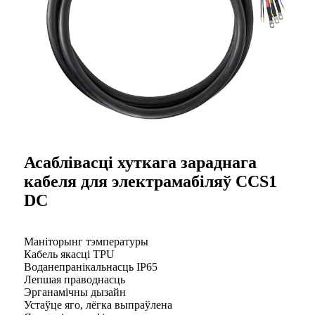
Асаблівасці хуткага зараднага
кабеля для электрамабіляў CCS1
DC
Маніторынг тэмпературы
Кабель якасці TPU
Воданепранікальнасць IP65
Лепшая праводнасць
Эрганамічны дызайн
Устаўце яго, лёгка выпраўлена