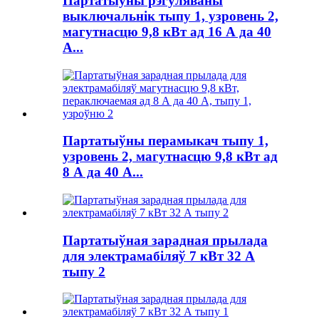
Партатыўны рэгуляваны
выключальнік тыпу 1, узровень 2,
магутнасцю 9,8 кВт ад 16 А да 40
А...
Партатыўны перамыкач тыпу 1,
узровень 2, магутнасцю 9,8 кВт ад
8 А да 40 А...
Партатыўная зарадная прылада
для электрамабіляў 7 кВт 32 А
тыпу 2