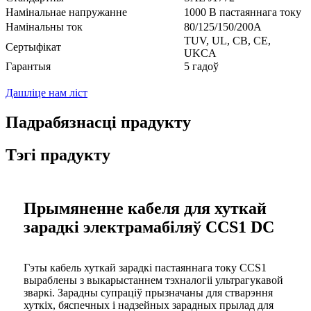
Намінальнае напружанне
1000 В пастаяннага току
Намінальны ток
80/125/150/200А
TUV, UL, CB, CE,
Сертыфікат
UKCA
Гарантыя
5 гадоў
Дашліце нам ліст
Падрабязнасці прадукту
Тэгі прадукту
Прымяненне кабеля для хуткай
зарадкі электрамабіляў CCS1 DC
Гэты кабель хуткай зарадкі пастаяннага току CCS1
выраблены з выкарыстаннем тэхналогіі ультрагукавой
зваркі. Зарадны супраціў прызначаны для стварэння
хуткіх, бяспечных і надзейных зарадных прылад для