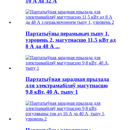
10 А да 32 А
Партатыўны перамыкач тыпу 1,
узровень 2, магутнасцю 11,5 кВт ад
8 А да 48 А ...
Партатыўная зарадная прылада
для электрамабіляў магутнасцю
9,8 кВт, 40 А, тыпу 1