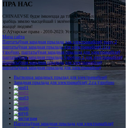
ПРА НАС
CHINAEVSE будзе імкнецца да тэхналагічных інавацый, каб
зрабіць зямлю чысцейшай і зялёнейшай, прынесці лепшае
жыццё людзям!
© Аўтарскае права - 2010-2023: Усе правы абаронены.
Мапа сайта
Партатыўная зарадная прылада для электрамабіляў тыпу 2
,
партатыўная зарадная прылада для электрамабіляў 2-га
ўзроўню
,
партатыўная зарадная прылада для электрамабіляў
,
партатыўная зарадная прылада ўзроўню 2 для электрамабіляў
,
Партатыўная зарадная прылада для электрамабіляў
,
партатыўная зарадная прылада для электрамабіляў
,
Вытворца зарадных прылад для электрамабіляў
Зарадная прылада для электрамабіляў 2-га ўзроўню
Партатыўная зарадная прылада для электрамабіляў