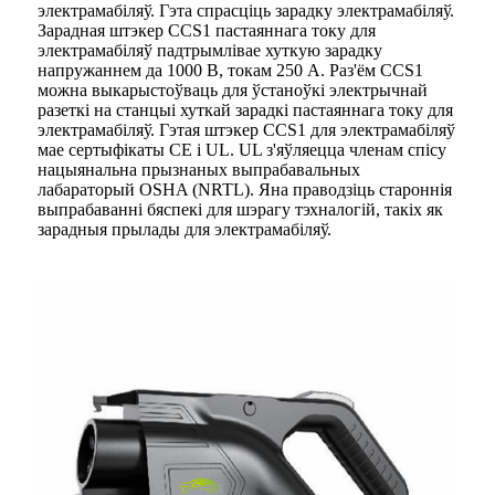
электрамабіляў. Гэта спрасціць зарадку электрамабіляў.
Зарадная штэкер CCS1 пастаяннага току для
электрамабіляў падтрымлівае хуткую зарадку
напружаннем да 1000 В, токам 250 А. Раз'ём CCS1
можна выкарыстоўваць для ўстаноўкі электрычнай
разеткі на станцыі хуткай зарадкі пастаяннага току для
электрамабіляў. Гэтая штэкер CCS1 для электрамабіляў
мае сертыфікаты CE і UL. UL з'яўляецца членам спісу
нацыянальна прызнаных выпрабавальных
лабараторый OSHA (NRTL). Яна праводзіць староннія
выпрабаванні бяспекі для шэрагу тэхналогій, такіх як
зарадныя прылады для электрамабіляў.