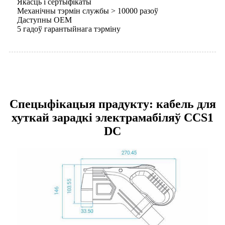
Якасць і сертыфікаты
Механічны тэрмін службы > 10000 разоў
Даступны OEM
5 гадоў гарантыйнага тэрміну
Спецыфікацыя прадукту: кабель для
хуткай зарадкі электрамабіляў CCS1
DC