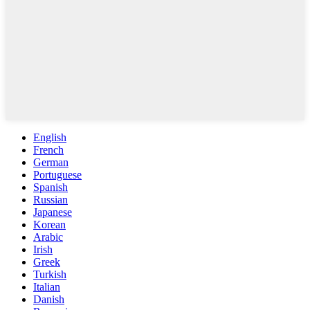
English
French
German
Portuguese
Spanish
Russian
Japanese
Korean
Arabic
Irish
Greek
Turkish
Italian
Danish