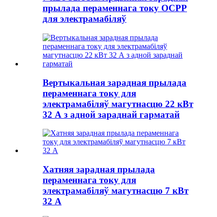
прылада пераменнага току OCPP
для электрамабіляў
Вертыкальная зарадная прылада
пераменнага току для
электрамабіляў магутнасцю 22 кВт
32 А з адной зараднай гарматай
Хатняя зарадная прылада
пераменнага току для
электрамабіляў магутнасцю 7 кВт
32 А