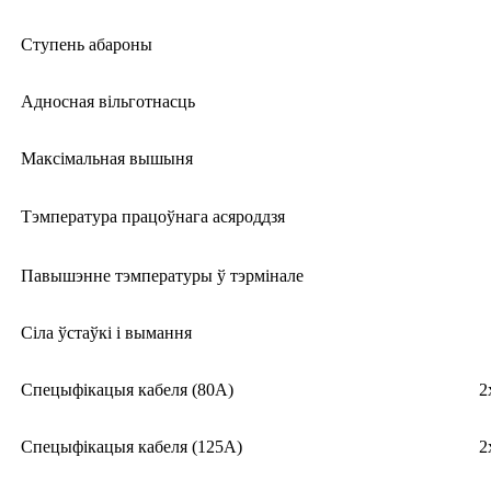
Ступень абароны
Адносная вільготнасць
Максімальная вышыня
Тэмпература працоўнага асяроддзя
Павышэнне тэмпературы ў тэрмінале
Сіла ўстаўкі і вымання
Спецыфікацыя кабеля (80A)
2
Спецыфікацыя кабеля (125A)
2