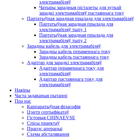
электрамабіляў
Чатыры зарадныя пісталеты для хуткай
зарадкі электрамабіляў пастаяннага току
Партатыўная зарадная прылада для электрамабіляў
Партатыўная зарадная прылада для
электрамабіляў тыпу 1
Партатыўная зарадная прылада для
электрамабіляў тыпу 2
Зарадны кабель для электрамабіляў
Зарадны кабель пераменнага току
Зарадны кабель пастаяннага току
Адаптар для зарадкі электрамабіляў
Адаптар пераменнага току для
электрамабіляў
Адаптар пастаяннага току для
электрамабіляў
Навіны
Часта задаваныя пытанні
Пра нас
Карпаратыўная філасофія
Цэнтр сертыфікатаў
Гісторыя CHINAEVSE
Спісы праектаў
Працэс аперацыі
Схема абсталявання