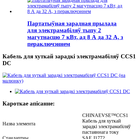
Партатыўная зарадная прылада
для электрамабіляў тыпу 2
магутнасцю 7 кВт, ад 8 А да 32 А, з
пераключэннем
Кабель для хуткай зарадкі электрамабіляў CCS1
DC
Кароткае апісанне:
CHINAEVSE™️CCS1
Кабель для хуткай
Назва элемента
зарадкі электрамабіляў
пастаяннага току
Стандартны
SAE J1772