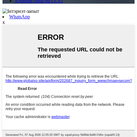
Адаптар Tesla на CCS1
WhatsApp
x