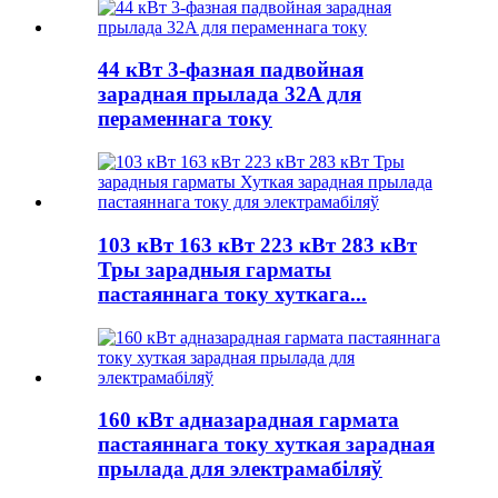
44 кВт 3-фазная падвойная
зарадная прылада 32A для
пераменнага току
103 кВт 163 кВт 223 кВт 283 кВт
Тры зарадныя гарматы
пастаяннага току хуткага...
160 кВт адназарадная гармата
пастаяннага току хуткая зарадная
прылада для электрамабіляў