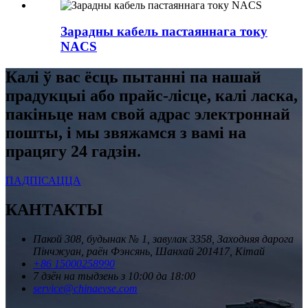
Зарадны кабель пастаяннага току
NACS
Калі ў вас ёсць пытанні па нашай
прадукцыі або прайс-лісце, калі ласка,
пакіньце нам свой адрас электроннай
пошты, і мы звяжамся з вамі на
працягу 24 гадзін.
ПАДПІСАЦЦА
КАНТАКТЫ
Пакой 308, будынак № 1, завулак 3358, Заходняя дарога
Пінчжуан, раён Фэнсянь, Шанхай 201417, Кітай
+86 15000258990
7 дзён на тыдзень з 10:00 да 18:00
service@chinaevse.com