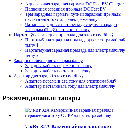
Аднаразовая зарадная гармата DC Fast EV Charger
Падвойная зарадная прылада DC Fast EV
Тры зарадныя гарматы хуткай зараднай прылады
пастаяннага току для электрамабіляў
Чатыры зарадныя пісталеты для хуткай зарадкі
электрамабіляў пастаяннага току
Партатыўная зарадная прылада для электрамабіляў
Партатыўная зарадная прылада для электрамабіляў
тыпу 1
Партатыўная зарадная прылада для электрамабіляў
тыпу 2
Зарадны кабель для электрамабіляў
Зарадны кабель пераменнага току
Зарадны кабель пастаяннага току
Адаптар для зарадкі электрамабіляў
Адаптар пераменнага току для электрамабіляў
Адаптар пастаяннага току для электрамабіляў
Рэкамендаваныя тавары
7 кВт 32A Камерцыйная зарадная