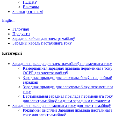
НДДКР
Выставы
Звяжыцеся з намі
English
Галоўная
Прадукты
Зарадны кабель для электрамабіляў
Зарадны кабель пастаяннага току
Катэгорыі
Зарадная прылада для электрамабіляў пераменнага току
Камерцыйная зарадная прылада пераменнага току
OCPP для электрамабіляў
Зарадная прылада для электрамабіляў з падвойнай
зарадкай
Зарадная прылада для электрамабіляў пераменнага
току
Вертыкальная зарадная прылада пераменнага току
для электрамабіляў з адным зарадным пісталетам
Зарадная прылада пастаяннага току для электрамабіляў
Рэкламны дысплей Зарадная прылада пастаяннага
току для электрамабіляў