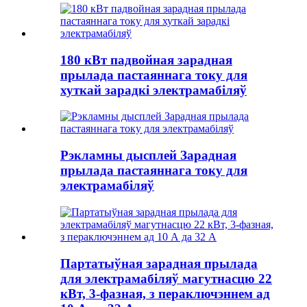
180 кВт падвойная зарадная
прылада пастаяннага току для
хуткай зарадкі электрамабіляў
Рэкламны дысплей Зарадная
прылада пастаяннага току для
электрамабіляў
Партатыўная зарадная прылада
для электрамабіляў магутнасцю 22
кВт, 3-фазная, з пераключэннем ад