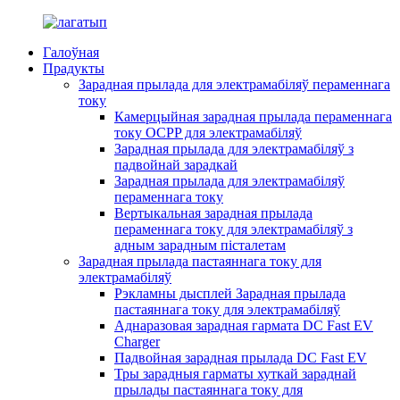
Галоўная
Прадукты
Зарадная прылада для электрамабіляў пераменнага
току
Камерцыйная зарадная прылада пераменнага
току OCPP для электрамабіляў
Зарадная прылада для электрамабіляў з
падвойнай зарадкай
Зарадная прылада для электрамабіляў
пераменнага току
Вертыкальная зарадная прылада
пераменнага току для электрамабіляў з
адным зарадным пісталетам
Зарадная прылада пастаяннага току для
электрамабіляў
Рэкламны дысплей Зарадная прылада
пастаяннага току для электрамабіляў
Аднаразовая зарадная гармата DC Fast EV
Charger
Падвойная зарадная прылада DC Fast EV
Тры зарадныя гарматы хуткай зараднай
прылады пастаяннага току для