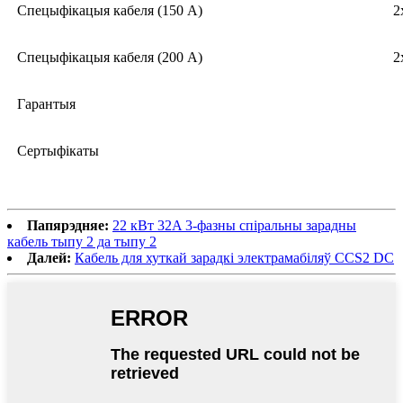
Спецыфікацыя кабеля (150 А)
2
Спецыфікацыя кабеля (200 А)
2
Гарантыя
Сертыфікаты
Папярэдняе:
22 кВт 32A 3-фазны спіральны зарадны
кабель тыпу 2 да тыпу 2
Далей:
Кабель для хуткай зарадкі электрамабіляў CCS2 DC