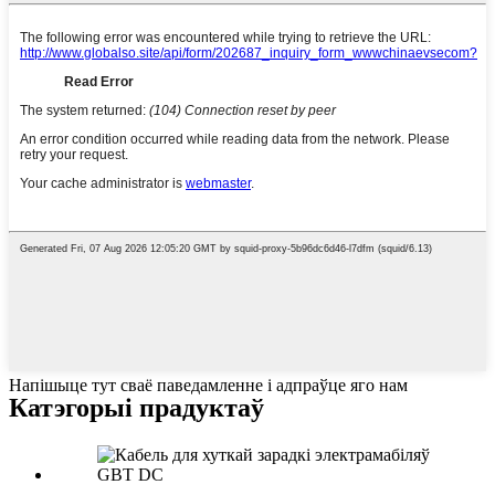
Напішыце тут сваё паведамленне і адпраўце яго нам
Катэгорыі прадуктаў