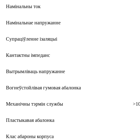
Намінальны ток
Намінальнае напружанне
Супраціўленне ізаляцыі
Кантактны імпеданс
Вытрымліваць напружанне
Вогнеўстойлівая гумовая абалонка
Механічны тэрмін службы
>1
Пластыкавая абалонка
Клас абароны корпуса