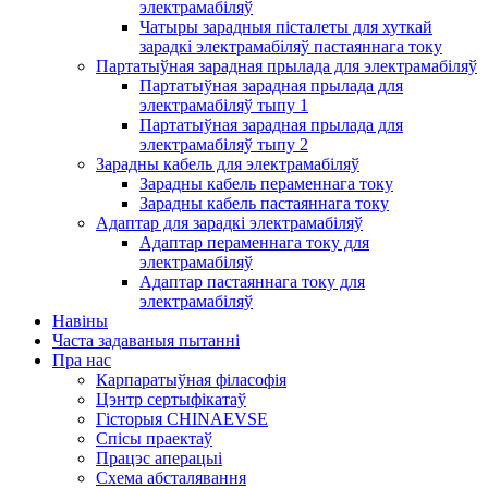
электрамабіляў
Чатыры зарадныя пісталеты для хуткай
зарадкі электрамабіляў пастаяннага току
Партатыўная зарадная прылада для электрамабіляў
Партатыўная зарадная прылада для
электрамабіляў тыпу 1
Партатыўная зарадная прылада для
электрамабіляў тыпу 2
Зарадны кабель для электрамабіляў
Зарадны кабель пераменнага току
Зарадны кабель пастаяннага току
Адаптар для зарадкі электрамабіляў
Адаптар пераменнага току для
электрамабіляў
Адаптар пастаяннага току для
электрамабіляў
Навіны
Часта задаваныя пытанні
Пра нас
Карпаратыўная філасофія
Цэнтр сертыфікатаў
Гісторыя CHINAEVSE
Спісы праектаў
Працэс аперацыі
Схема абсталявання