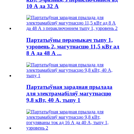
10 А да 32 А
Партатыўны перамыкач тыпу 1,
узровень 2, магутнасцю 11,5 кВт ад
8 А да 48 А ...
Партатыўная зарадная прылада
для электрамабіляў магутнасцю
9,8 кВт, 40 А, тыпу 1