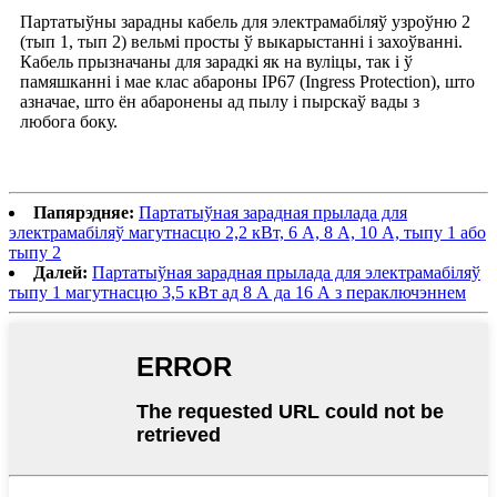
Партатыўны зарадны кабель для электрамабіляў узроўню 2
(тып 1, тып 2) вельмі просты ў выкарыстанні і захоўванні.
Кабель прызначаны для зарадкі як на вуліцы, так і ў
памяшканні і мае клас абароны IP67 (Ingress Protection), што
азначае, што ён абаронены ад пылу і пырскаў вады з
любога боку.
Папярэдняе:
Партатыўная зарадная прылада для
электрамабіляў магутнасцю 2,2 кВт, 6 А, 8 А, 10 А, тыпу 1 або
тыпу 2
Далей:
Партатыўная зарадная прылада для электрамабіляў
тыпу 1 магутнасцю 3,5 кВт ад 8 А да 16 А з пераключэннем