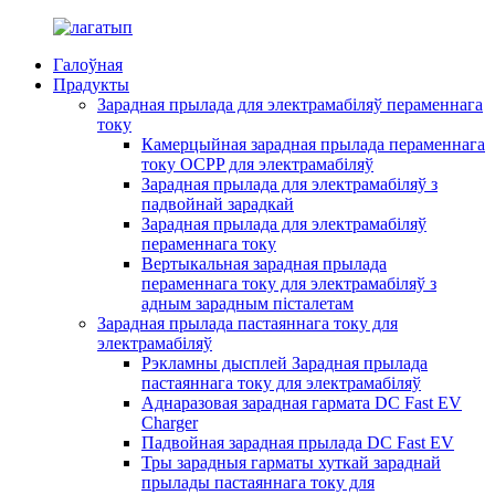
Галоўная
Прадукты
Зарадная прылада для электрамабіляў пераменнага
току
Камерцыйная зарадная прылада пераменнага
току OCPP для электрамабіляў
Зарадная прылада для электрамабіляў з
падвойнай зарадкай
Зарадная прылада для электрамабіляў
пераменнага току
Вертыкальная зарадная прылада
пераменнага току для электрамабіляў з
адным зарадным пісталетам
Зарадная прылада пастаяннага току для
электрамабіляў
Рэкламны дысплей Зарадная прылада
пастаяннага току для электрамабіляў
Аднаразовая зарадная гармата DC Fast EV
Charger
Падвойная зарадная прылада DC Fast EV
Тры зарадныя гарматы хуткай зараднай
прылады пастаяннага току для