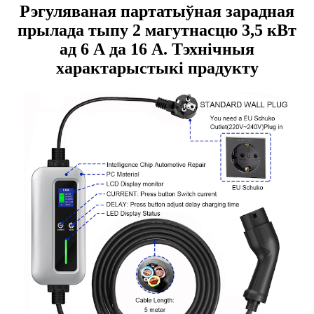
Рэгуляваная партатыўная зарадная
прылада тыпу 2 магутнасцю 3,5 кВт
ад 6 А да 16 А. Тэхнічныя
характарыстыкі прадукту