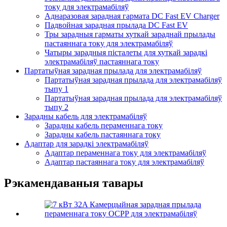
току для электрамабіляў
Аднаразовая зарадная гармата DC Fast EV Charger
Падвойная зарадная прылада DC Fast EV
Тры зарадныя гарматы хуткай зараднай прылады
пастаяннага току для электрамабіляў
Чатыры зарадныя пісталеты для хуткай зарадкі
электрамабіляў пастаяннага току
Партатыўная зарадная прылада для электрамабіляў
Партатыўная зарадная прылада для электрамабіляў
тыпу 1
Партатыўная зарадная прылада для электрамабіляў
тыпу 2
Зарадны кабель для электрамабіляў
Зарадны кабель пераменнага току
Зарадны кабель пастаяннага току
Адаптар для зарадкі электрамабіляў
Адаптар пераменнага току для электрамабіляў
Адаптар пастаяннага току для электрамабіляў
Рэкамендаваныя тавары