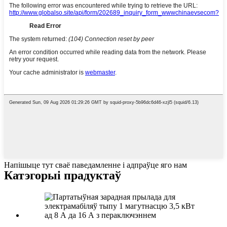
Напішыце тут сваё паведамленне і адпраўце яго нам
Катэгорыі прадуктаў