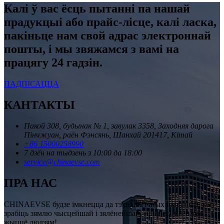
Калі ў вас ёсць пытанні па нашай
прадукцыі або прайс-лісце, калі ласка,
пакіньце нам свой адрас электроннай
пошты, і мы звяжамся з вамі на
працягу 24 гадзін.
ПАДПІСАЦЦА
КАНТАКТЫ
Пакой 308, будынак № 1, завулак 3358, Заходняя дарога
Пінчжуан, раён Фэнсянь, Шанхай 201417, Кітай
+86 15000258990
7 дзён на тыдзень з 10:00 да 18:00
service@chinaevse.com
ПРА НАС
CHINAEVSE будзе імкнецца да тэхналагічных інавацый, каб
зрабіць зямлю чысцейшай і зялёнейшай, прынесці лепшае
жыццё людзям!