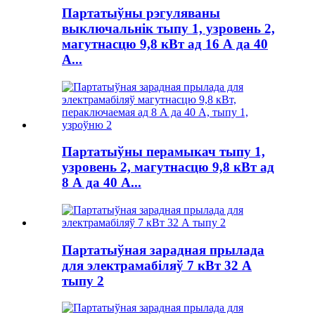
Партатыўны рэгуляваны
выключальнік тыпу 1, узровень 2,
магутнасцю 9,8 кВт ад 16 А да 40
А...
Партатыўны перамыкач тыпу 1,
узровень 2, магутнасцю 9,8 кВт ад
8 А да 40 А...
Партатыўная зарадная прылада
для электрамабіляў 7 кВт 32 А
тыпу 2