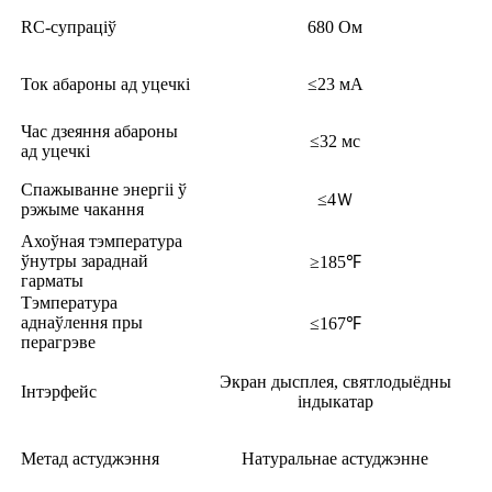
RC-супраціў
680 Ом
Ток абароны ад уцечкі
≤23 мА
Час дзеяння абароны
≤32 мс
ад уцечкі
Спажыванне энергіі ў
≤4Ｗ
рэжыме чакання
Ахоўная тэмпература
ўнутры зараднай
≥185℉
гарматы
Тэмпература
аднаўлення пры
≤167℉
перагрэве
Экран дысплея, святлодыёдны
Інтэрфейс
індыкатар
Метад астуджэння
Натуральнае астуджэнне