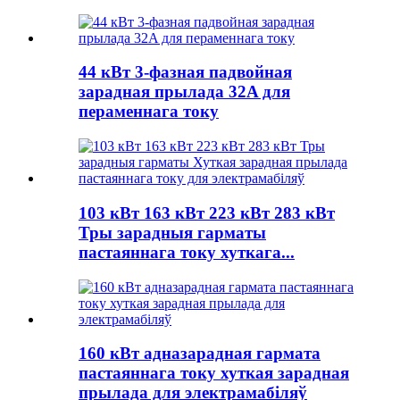
44 кВт 3-фазная падвойная
зарадная прылада 32A для
пераменнага току
103 кВт 163 кВт 223 кВт 283 кВт
Тры зарадныя гарматы
пастаяннага току хуткага...
160 кВт адназарадная гармата
пастаяннага току хуткая зарадная
прылада для электрамабіляў