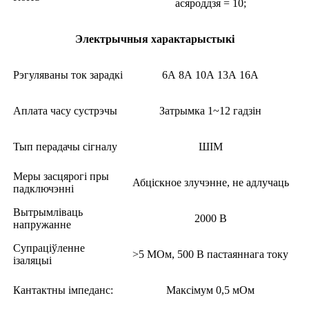
асяроддзя = 10;
Электрычныя характарыстыкі
Рэгуляваны ток зарадкі
6А 8А 10А 13А 16А
Аплата часу сустрэчы
Затрымка 1~12 гадзін
Тып перадачы сігналу
ШІМ
Меры засцярогі пры
Абціскное злучэнне, не адлучаць
падключэнні
Вытрымліваць
2000 В
напружанне
Супраціўленне
>5 МОм, 500 В пастаяннага току
ізаляцыі
Кантактны імпеданс:
Максімум 0,5 мОм