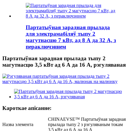
Партатыўная зарадная прылада
для электрамабіляў тыпу 2
магутнасцю 7 кВт, ад 8 А да 32 А, з
пераключэннем
Партатыўная зарадная прылада тыпу 2
магутнасцю 3,5 кВт ад 6 А да 16 А, рэгуляваная
Кароткае апісанне:
CHINAEVSE™️ Партатыўная зарадная
Назва элемента
прылада тыпу 2 з рэгуляваным токам
3,5 кВт ад 6 А да 16 А