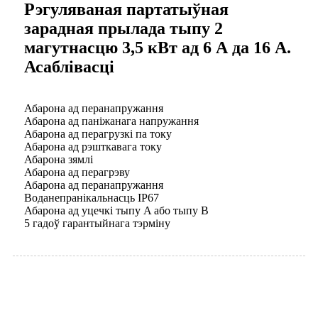
Рэгуляваная партатыўная
зарадная прылада тыпу 2
магутнасцю 3,5 кВт ад 6 А да 16 А.
Асаблівасці
Абарона ад перанапружання
Абарона ад паніжанага напружання
Абарона ад перагрузкі па току
Абарона ад рэшткавага току
Абарона зямлі
Абарона ад перагрэву
Абарона ад перанапружання
Воданепранікальнасць IP67
Абарона ад уцечкі тыпу A або тыпу B
5 гадоў гарантыйнага тэрміну