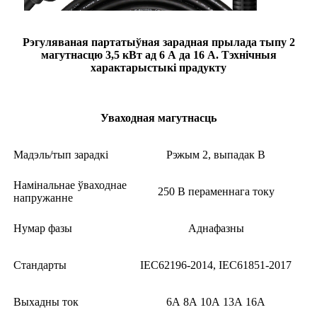
Рэгуляваная партатыўная зарадная прылада тыпу 2
магутнасцю 3,5 кВт ад 6 А да 16 А. Тэхнічныя
характарыстыкі прадукту
Уваходная магутнасць
Мадэль/тып зарадкі
Рэжым 2, выпадак B
Намінальнае ўваходнае
250 В пераменнага току
напружанне
Нумар фазы
Аднафазны
Стандарты
IEC62196-2014, IEC61851-2017
Выхадны ток
6А 8А 10А 13А 16А