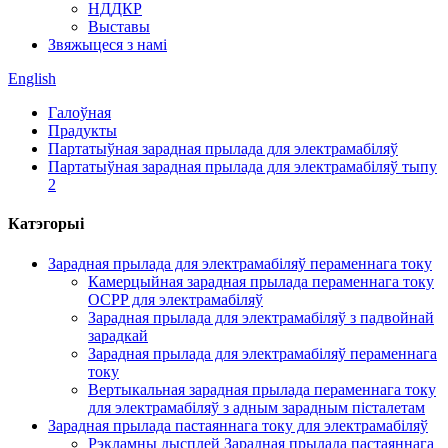
НДДКР
Выставы
Звяжыцеся з намі
English
Галоўная
Прадукты
Партатыўная зарадная прылада для электрамабіляў
Партатыўная зарадная прылада для электрамабіляў тыпу
2
Катэгорыі
Зарадная прылада для электрамабіляў пераменнага току
Камерцыйная зарадная прылада пераменнага току
OCPP для электрамабіляў
Зарадная прылада для электрамабіляў з падвойнай
зарадкай
Зарадная прылада для электрамабіляў пераменнага
току
Вертыкальная зарадная прылада пераменнага току
для электрамабіляў з адным зарадным пісталетам
Зарадная прылада пастаяннага току для электрамабіляў
Рэкламны дысплей Зарадная прылада пастаяннага