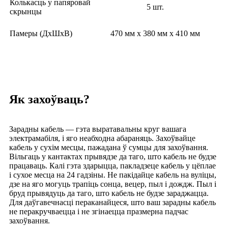
Колькасць у папяровай
5 шт.
скрынцы
Памеры (ДхШхВ)
470 мм х 380 мм х 410 мм
Як захоўваць?
Зарадны кабель — гэта выратавальны круг вашага
электрамабіля, і яго неабходна абараняць. Захоўвайце
кабель у сухім месцы, пажадана ў сумцы для захоўвання.
Вільгаць у кантактах прывядзе да таго, што кабель не будзе
працаваць. Калі гэта здарыцца, пакладзеце кабель у цёплае
і сухое месца на 24 гадзіны. Не пакідайце кабель на вуліцы,
дзе на яго могуць трапіць сонца, вецер, пыл і дождж. Пыл і
бруд прывядуць да таго, што кабель не будзе зараджацца.
Для даўгавечнасці пераканайцеся, што ваш зарадны кабель
не перакручваецца і не згінаецца празмерна падчас
захоўвання.