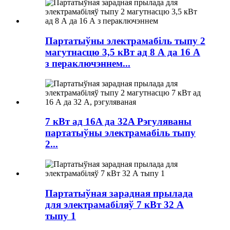
Партатыўны электрамабіль тыпу 2
магутнасцю 3,5 кВт ад 8 А да 16 А
з пераключэннем...
7 кВт ад 16A да 32A Рэгуляваны
партатыўны электрамабіль тыпу
2...
Партатыўная зарадная прылада
для электрамабіляў 7 кВт 32 А
тыпу 1