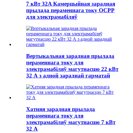
7 кВт 32A Камерцыйная зарадная
прылада пераменнага току OCPP
для электрамабіляў
Вертыкальная зарадная прылада
пераменнага току для
электрамабіляў магутнасцю 22 кВт
32 А з адной зараднай гарматай
Хатняя зарадная прылада
пераменнага току для
электрамабіляў магутнасцю 7 кВт
32 А