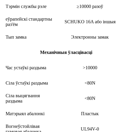
Тэрмін службы рэле
≥10000 разоў
еўрапейскі стандартны
SCHUKO 16A або іншыя
раз'ём
Тып замка
Электронны замак
Механічныя ўласцівасці
Час устаўкі раздыма
>10000
Сіла ўстаўкі раздыма
<80N
Сіла выцягвання
<80N
раздыма
Матэрыял абалонкі
Пластык
Вогнеўстойлівая
UL94V-0
гумовая абалонка