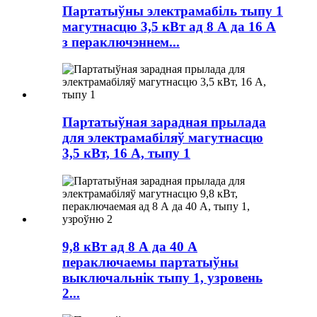
Партатыўны электрамабіль тыпу 1
магутнасцю 3,5 кВт ад 8 А да 16 А
з пераключэннем...
Партатыўная зарадная прылада
для электрамабіляў магутнасцю
3,5 кВт, 16 А, тыпу 1
9,8 кВт ад 8 А да 40 А
пераключаемы партатыўны
выключальнік тыпу 1, узровень
2...