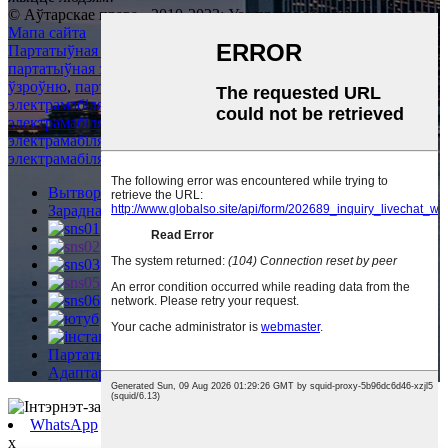
© Аўтарскае права - 2010-2023: Усе правы абаронены.
Мапа сайта
Партатыўная зарадная прылада для электрамабіляў
,
партатыўная зарадная прылада для электрамабіляў 2-га
ўзроўню
,
партатыўная зарадная прылада ўзроўню 2 для
электрамабіляў
,
партатыўная зарадная прылада для
электрамабіляў
,
партатыўная зарадная прылада для
электрамабіляў
,
Партатыўная зарадная прылада для
электрамабіляў тыпу 2
,
Вытворца зарадных прылад для электрамабіляў
Зарадная прылада для электрамабіляў 2-га ўзроўню
Партатыўная зарадная прылада для электрамабіляў
Адаптар Tesla на CCS1
WhatsApp
x