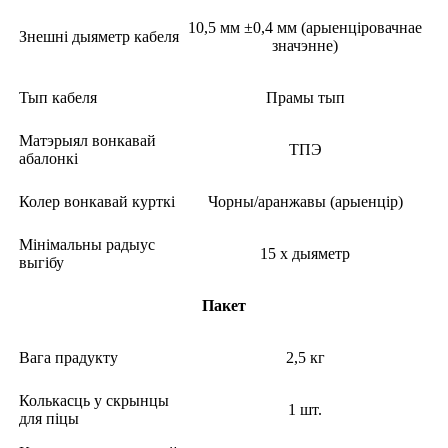
10,5 мм ±0,4 мм (арыенціровачнае
Знешні дыяметр кабеля
значэнне)
Тып кабеля
Прамы тып
Матэрыял вонкавай
ТПЭ
абалонкі
Колер вонкавай курткі
Чорны/аранжавы (арыенцір)
Мінімальны радыус
15 х дыяметр
выгібу
Пакет
Вага прадукту
2,5 кг
Колькасць у скрынцы
1 шт.
для піцы