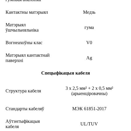
Кантактны матэрыял
Медзь
Матэрыял
гума
ўшчыльняльніка
Вогнеахоўны клас
V0
Матэрыял кантактнай
Ag
паверхні
Спецыфікацыя кабеля
3 x 2,5 мм² + 2 x 0,5 мм²
Структура кабеля
(арыенціровачны)
Стандарты кабеляў
МЭК 61851-2017
Аўтэнтыфікацыя
UL/TUV
кабеля