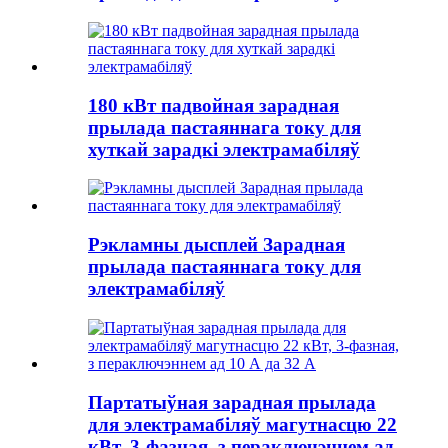
180 кВт падвойная зарадная
прылада пастаяннага току для
хуткай зарадкі электрамабіляў
Рэкламны дысплей Зарадная
прылада пастаяннага току для
электрамабіляў
Партатыўная зарадная прылада
для электрамабіляў магутнасцю 22
кВт, 3-фазная, з пераключэннем ад