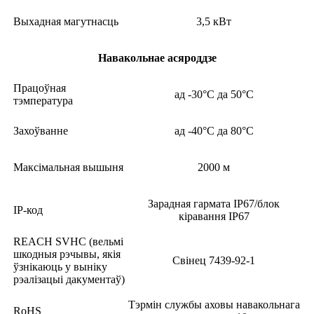
Выхадная магутнасць
3,5 кВт
Навакольнае асяроддзе
Працоўная
ад -30°C да 50°C
тэмпература
Захоўванне
ад -40°C да 80°C
Максімальная вышыня
2000 м
Зарадная гармата IP67/блок
IP-код
кіравання IP67
REACH SVHC (вельмі
шкодныя рэчывы, якія
Свінец 7439-92-1
ўзнікаюць у выніку
рэалізацыі дакументаў)
Тэрмін службы аховы навакольнага
RoHS