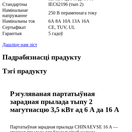
Стандартны
IEC62196 (тып 2)
Намінальнае
250 В пераменнага току
напружанне
Намінальны ток
6А 8А 10А 13А 16А
Сертыфікат
CE, TUV, UL
Гарантыя
5 гадоў
Дашліце нам ліст
Падрабязнасці прадукту
Тэгі прадукту
Рэгуляваная партатыўная
зарадная прылада тыпу 2
магутнасцю 3,5 кВт ад 6 А да 16 А
Партатыўная зарадная прылада CHINAEVSE 16 A —