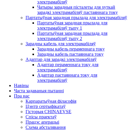
электрамабіляў
Чатыры зарадныя пісталеты для хуткай
зарадкі электрамабіляў пастаяннага току
Партатыўная зарадная прылада для электрамабіляў
Партатыўная зарадная прылада для
электрамабіляў тыпу 1
Партатыўная зарадная прылада для
электрамабіляў тыпу 2
Зарадны кабель для электрамабіляў
Зарадны кабель пераменнага току
Зарадны кабель пастаяннага току
Адаптар для зарадкі электрамабіляў
Адаптар пераменнага току для
электрамабіляў
Адаптар пастаяннага току для
электрамабіляў
Навіны
Часта задаваныя пытанні
Пра нас
Карпаратыўная філасофія
Цэнтр сертыфікатаў
Гісторыя CHINAEVSE
Спісы праектаў
Працэс аперацыі
Схема абсталявання