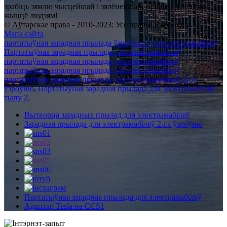
зрабіць зямлю чысцейшай і зялёнейшай, прынесці лепшае
жыццё людзям!
© Аўтарскае права - 2010-2023: Усе правы абаронены.
Мапа сайта
партатыўная зарадная прылада ўзроўню 2 для электрамабіляў
,
Партатыўная зарадная прылада для электрамабіляў
,
партатыўная зарадная прылада для электрамабіляў
,
партатыўная зарадная прылада для электрамабіляў
,
партатыўная зарадная прылада для электрамабіляў 2-га
ўзроўню
,
Партатыўная зарадная прылада для электрамабіляў
тыпу 2
,
Вытворца зарадных прылад для электрамабіляў
Зарадная прылада для электрамабіляў 2-га ўзроўню
Партатыўная зарадная прылада для электрамабіляў
Адаптар Tesla на CCS1