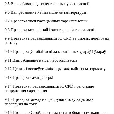
9.5 Выпрабаванне дыэлектрычных уласцівасцей
9.6 Выпрабаванне на павышэнне тэмпературы
9.7 Праверка эксплуатацыйных характарыстык
9.8 Праверка механічнай і электрычнай трываласці
9.9 Праверка працаздольнасці IC-CPD ва ўмовах перагрузкі
па току
9.10 Праверка ўстойлівасці да механічных удараў і ўдараў
9.11 Выпрабаванне на цеплаўстойлівасць
9.12 Цепла- і вогнеўстойлівасць ізаляцыйных матэрыялаў
9.13 Праверка самаправеркі
9.14 Праверка працаздольнасці ІС CPD пры страце
напружання харчавання
9.15 Праверка межаў непрацоўнага току ва ўмовах
перагрузкі па току
9.16 Праверце ўстойлівасць да непатрэбнага замыкання на