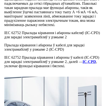
падключаемых да сеткі гібрыдных аўтамабілях. Паколькі
такая зарадная прылада мае функцыі абароны, такія як
выяўленне ўцечкі пастаяннага току тыпу A +6 мА +6 мА,
маніторынг зазямлення лініі, абмежаванне току зарадкі і
прадухіленне паражэння электрычным токам, яна можа
мінімізаваць рызыку небяспекі.
IEC 62752 Прылады кіравання і абароны кабеляў (IC-CPD)
для зарадкі электрамабіляў у рэжыме 2
Прылада кіравання і абароны ў кабелі для зарадкі
электрамабіляў у рэжыме 2 (IC-CPD)
IEC 62752 Прылада кіравання і абароны ў кабелі (IC-CPD)
для зарадкі электрамабіляў у рэжыме 2, далей —
IC-CPD
,
уключае функцыі кіравання і бяспекі.