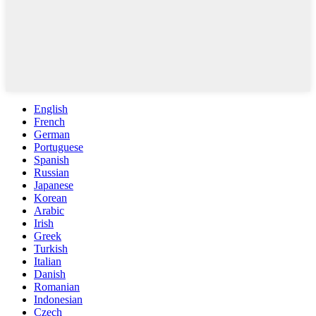
English
French
German
Portuguese
Spanish
Russian
Japanese
Korean
Arabic
Irish
Greek
Turkish
Italian
Danish
Romanian
Indonesian
Czech