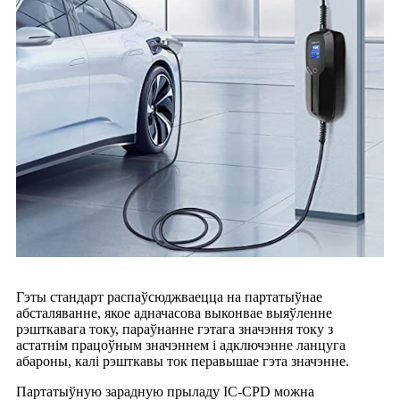
Гэты стандарт распаўсюджваецца на партатыўнае
абсталяванне, якое адначасова выконвае выяўленне
рэшткавага току, параўнанне гэтага значэння току з
астатнім працоўным значэннем і адключэнне ланцуга
абароны, калі рэшткавы ток перавышае гэта значэнне.
Партатыўную зарадную прыладу IC-CPD можна