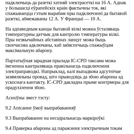
падключыць да разеткі хатняй электрасеткі на 16 А. Аднак
у большасці еўрапейскіх краін фактычны ток, які
спажываецца гэтым вырабам пры падключэнні да бытавой
разеткі, абмежаваны 12 А. У Францыі — 10 А.
На адпаведным канцы бытавой вілкі можна ўсталяваць
тэмпературны датчык для кантролю тэмпературы вілкі.
Пры незвычайных абставінах ланцуг можа быць
своечасова адключаны, каб забяспечыць спажыўцам
максімальную абарону.
Партатыўная зарадная прылада IC-CPD таксама можа
імгненна кантраляваць правільнасць падключэння
электраправодкі. Напрыклад, калі выпадкова адсутнічае
зазямляльны провад, што прыводзіць да збою абароны ад
ускоснага кантакту, IC-CPD дакладна прыме контрмеры для
прадухілення збою.
Асноўны змест тэсту:
9.2 Апісанне ўмоў выпрабаванняў
9.3 Выпрабаванне на несціральнасць маркіроўкі
9.4 Праверка абароны ад паражэння электрычным токам