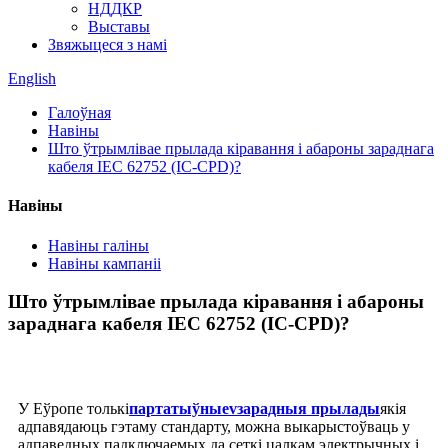
НДДКР
Выставы
Звяжыцеся з намі
English
Галоўная
Навіны
Што ўтрымлівае прылада кіравання і абароны зараднага
кабеля IEC 62752 (IC-CPD)?
Навіны
Навіны галіны
Навіны кампаніі
Што ўтрымлівае прылада кіравання і абароны
зараднага кабеля IEC 62752 (IC-CPD)?
У Еўропе толькі
партатыўны
ev
зарадныя прылады
якія
адпавядаюць гэтаму стандарту, можна выкарыстоўваць у
адпаведных падключаемых да сеткі цалкам электрычных і