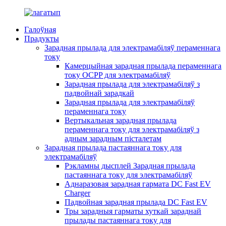
Галоўная
Прадукты
Зарадная прылада для электрамабіляў пераменнага
току
Камерцыйная зарадная прылада пераменнага
току OCPP для электрамабіляў
Зарадная прылада для электрамабіляў з
падвойнай зарадкай
Зарадная прылада для электрамабіляў
пераменнага току
Вертыкальная зарадная прылада
пераменнага току для электрамабіляў з
адным зарадным пісталетам
Зарадная прылада пастаяннага току для
электрамабіляў
Рэкламны дысплей Зарадная прылада
пастаяннага току для электрамабіляў
Аднаразовая зарадная гармата DC Fast EV
Charger
Падвойная зарадная прылада DC Fast EV
Тры зарадныя гарматы хуткай зараднай
прылады пастаяннага току для