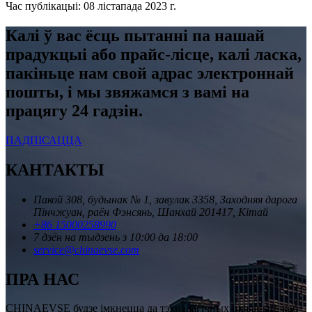
Час публікацыі: 08 лістапада 2023 г.
Калі ў вас ёсць пытанні па нашай
прадукцыі або прайс-лісце, калі ласка,
пакіньце нам свой адрас электроннай
пошты, і мы звяжамся з вамі на
працягу 24 гадзін.
ПАДПІСАЦЦА
КАНТАКТЫ
Пакой 308, будынак № 1, завулак 3358, Заходняя дарога
Пінчжуан, раён Фэнсянь, Шанхай 201417, Кітай
+86 15000258990
7 дзён на тыдзень з 10:00 да 18:00
service@chinaevse.com
ПРА НАС
CHINAEVSE будзе імкнецца да тэхналагічных інавацый, каб