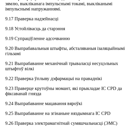
зямлю, выкліканага імпульснымі токамі, выкліканымі
імпульснымі напружаннямі.
9.17 Праверка надзейнасці
9.18 Устойлівасць да старэння
9.19 Супраціўленне адсочванню
9.20 Выпрабавальныя штыфты, абсталяваныя ізаляцыйнымі
гільзамі
9.21 Выпрабаванне механічнай трываласці несуцэльных
штыфтоў вілкі
9.22 Праверка ўплыву дэфармацыі на праваднікі
9.23 Праверце крутоўны момант, які прыкладае IC CPD да
фіксаванай гнязда
9.24 Выпрабаванне мацавання вяроўкі
9.25 Выпрабаванне на згінаньне няздымнага ІС CPD
9.26 Праверка электрамагнітнай сумяшчальнасці (ЭМС)