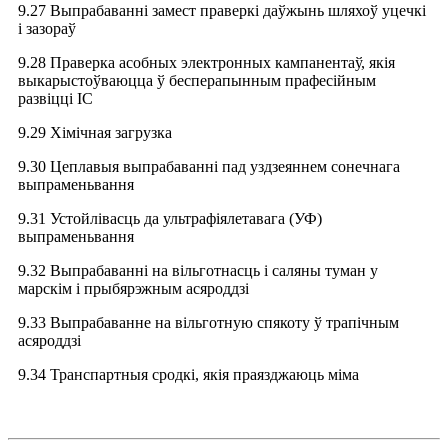
9.27 Выпрабаванні замест праверкі даўжынь шляхоў уцечкі
і зазораў
9.28 Праверка асобных электронных кампанентаў, якія
выкарыстоўваюцца ў бесперапынным прафесійным
развіцці ІС
9.29 Хімічная загрузка
9.30 Цеплавыя выпрабаванні пад уздзеяннем сонечнага
выпраменьвання
9.31 Устойлівасць да ультрафіялетавага (УФ)
выпраменьвання
9.32 Выпрабаванні на вільготнасць і саляны туман у
марскім і прыбярэжным асяроддзі
9.33 Выпрабаванне на вільготную спякоту ў трапічным
асяроддзі
9.34 Транспартныя сродкі, якія праязджаюць міма