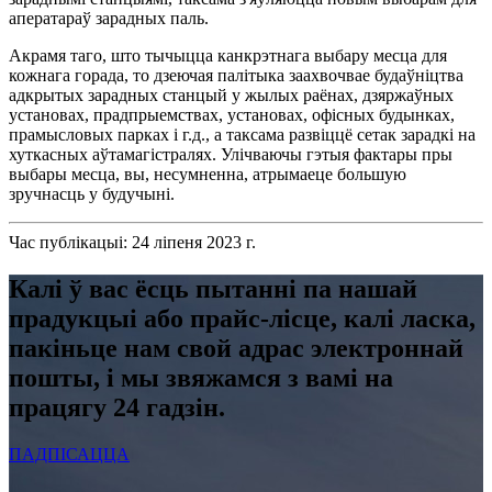
аператараў зарадных паль.
Акрамя таго, што тычыцца канкрэтнага выбару месца для
кожнага горада, то дзеючая палітыка заахвочвае будаўніцтва
адкрытых зарадных станцый у жылых раёнах, дзяржаўных
установах, прадпрыемствах, установах, офісных будынках,
прамысловых парках і г.д., а таксама развіццё сетак зарадкі на
хуткасных аўтамагістралях. Улічваючы гэтыя фактары пры
выбары месца, вы, несумненна, атрымаеце большую
зручнасць у будучыні.
Час публікацыі: 24 ліпеня 2023 г.
Калі ў вас ёсць пытанні па нашай
прадукцыі або прайс-лісце, калі ласка,
пакіньце нам свой адрас электроннай
пошты, і мы звяжамся з вамі на
працягу 24 гадзін.
ПАДПІСАЦЦА