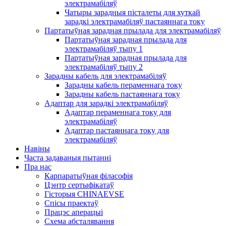
электрамабіляў
Чатыры зарадныя пісталеты для хуткай
зарадкі электрамабіляў пастаяннага току
Партатыўная зарадная прылада для электрамабіляў
Партатыўная зарадная прылада для
электрамабіляў тыпу 1
Партатыўная зарадная прылада для
электрамабіляў тыпу 2
Зарадны кабель для электрамабіляў
Зарадны кабель пераменнага току
Зарадны кабель пастаяннага току
Адаптар для зарадкі электрамабіляў
Адаптар пераменнага току для
электрамабіляў
Адаптар пастаяннага току для
электрамабіляў
Навіны
Часта задаваныя пытанні
Пра нас
Карпаратыўная філасофія
Цэнтр сертыфікатаў
Гісторыя CHINAEVSE
Спісы праектаў
Працэс аперацыі
Схема абсталявання