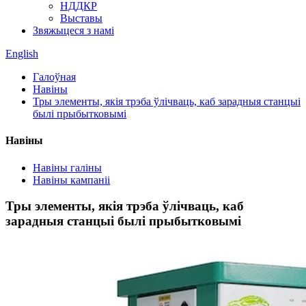
НДДКР
Выставы
Звяжыцеся з намі
English
Галоўная
Навіны
Тры элементы, якія трэба ўлічваць, каб зарадныя станцыі
былі прыбытковымі
Навіны
Навіны галіны
Навіны кампаніі
Тры элементы, якія трэба ўлічваць, каб
зарадныя станцыі былі прыбытковымі