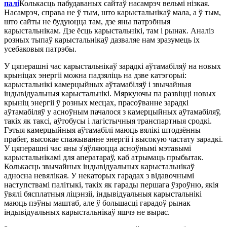
палі
Колькасць пабудаваных сайтаў насамрэч вельмі нізкая.
Насамрэч, справа не ў тым, што карыстальнікаў мала, а ў тым,
што сайты не будуюцца там, дзе яны патрэбныя
карыстальнікам. Дзе ёсць карыстальнікі, там і рынак. Аналіз
розных тыпаў карыстальнікаў дазваляе нам зразумець іх
усебаковыя патрэбы.
У цяперашні час карыстальнікаў зарадкі аўтамабіляў на новых
крыніцах энергіі можна падзяліць на дзве катэгорыі:
карыстальнікі камерцыйных аўтамабіляў і звычайныя
індывідуальныя карыстальнікі. Мяркуючы па развіцці новых
крыніц энергіі ў розных месцах, прасоўванне зарадкі
аўтамабіляў у асноўным пачалося з камерцыйных аўтамабіляў,
такіх як таксі, аўтобусы і лагістычныя транспартныя сродкі.
Гэтыя камерцыйныя аўтамабілі маюць вялікі штодзённы
прабег, высокае спажыванне энергіі і высокую частату зарадкі.
У цяперашні час яны з'яўляюцца асноўнымі мэтавымі
карыстальнікамі для аператараў, каб атрымаць прыбытак.
Колькасць звычайных індывідуальных карыстальнікаў
адносна невялікая. У некаторых гарадах з відавочнымі
наступствамі палітыкі, такіх як гарады першага ўзроўню, якія
ўвялі бясплатныя ліцэнзіі, індывідуальныя карыстальнікі
маюць пэўны маштаб, але ў большасці гарадоў рынак
індывідуальных карыстальнікаў яшчэ не вырас.