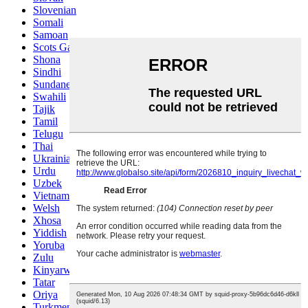
Slovenian
Somali
Samoan
Scots Gaelic
Shona
Sindhi
Sundanese
Swahili
Tajik
Tamil
Telugu
Thai
Ukrainian
Urdu
Uzbek
Vietnamese
Welsh
Xhosa
Yiddish
Yoruba
Zulu
Kinyarwanda
Tatar
Oriya
Turkmen