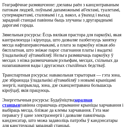
Геаграфічнае размяшчэнне: дзелавы раён з канцэнтраваным
патокам людзей, поўнымі дапаможнымі аб'ектамі, туалетамі,
супермаркетамі, сталовымі і г.д. вакол, а ўваход і выхад
зараднай станцыі павінны быць злучаны з другараднымі
дарогамі горада.
Зямельныя рэсурсы: Ёсць вялікая прастора для паркоўкі, якая
кантралюецца і кіруецца, што дазваляе пазбегнуць занятку
месца нафтаперавозчыкамі, а плата за паркоўку нізкая або
бясплатная, што зніжае парог спагнання платы і выдаткі
ўладальнікаў аўтамабіляў. Нельга размяшчаць паркоўку ў
месцах з нізка размешчаным рэльефам, месцах, схільных да
назапашвання вады і другасных стыхійных бедстваў.
Транспартныя рэсурсы: навакольная тэрыторыя — гэта зона,
дзе збіраюцца ўладальнікі аўтамабіляў з новымі крыніцамі
энергіі, напрыклад, зона, дзе сканцэнтравана большасць
кіроўцаў, якія працуюць.
Энергетычныя рэсурсы: Будаўніцтва
зарадная
станцыя
павінна спрашчаць атрыманне крыніцы харчавання і
выбіраць месца, блізкае да клемы харчавання. Гэта мае
перавагу ў цане электраэнергіі і дазваляе павялічыць
кандэнсатар, што можа задаволіць патрэбы ў кандэнсатары
для канструкцыі зараднай станцыі.