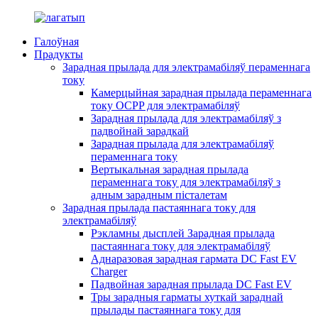
Галоўная
Прадукты
Зарадная прылада для электрамабіляў пераменнага
току
Камерцыйная зарадная прылада пераменнага
току OCPP для электрамабіляў
Зарадная прылада для электрамабіляў з
падвойнай зарадкай
Зарадная прылада для электрамабіляў
пераменнага току
Вертыкальная зарадная прылада
пераменнага току для электрамабіляў з
адным зарадным пісталетам
Зарадная прылада пастаяннага току для
электрамабіляў
Рэкламны дысплей Зарадная прылада
пастаяннага току для электрамабіляў
Аднаразовая зарадная гармата DC Fast EV
Charger
Падвойная зарадная прылада DC Fast EV
Тры зарадныя гарматы хуткай зараднай
прылады пастаяннага току для