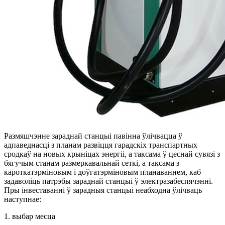
Размяшчэнне зараднай станцыі павінна ўлічвацца ў
адпаведнасці з планам развіцця гарадскіх транспартных
сродкаў на новых крыніцах энергіі, а таксама ў цеснай сувязі з
бягучым станам размеркавальнай сеткі, а таксама з
кароткатэрміновым і доўгатэрміновым планаваннем, каб
задаволіць патрэбы зараднай станцыі ў электразабеспячэнні.
Пры інвеставанні ў зарадныя станцыі неабходна ўлічваць
наступнае:
1. выбар месца