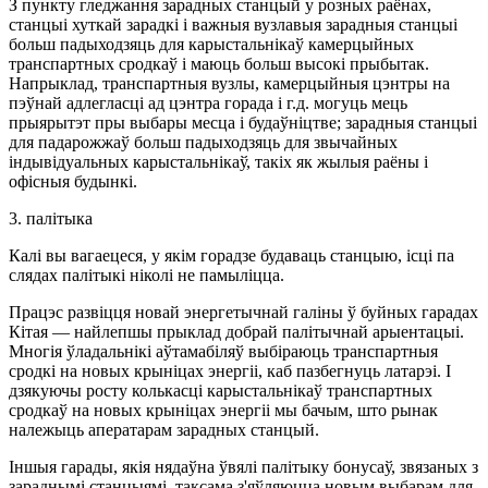
З пункту гледжання зарадных станцый у розных раёнах,
станцыі хуткай зарадкі і важныя вузлавыя зарадныя станцыі
больш падыходзяць для карыстальнікаў камерцыйных
транспартных сродкаў і маюць больш высокі прыбытак.
Напрыклад, транспартныя вузлы, камерцыйныя цэнтры на
пэўнай адлегласці ад цэнтра горада і г.д. могуць мець
прыярытэт пры выбары месца і будаўніцтве; зарадныя станцыі
для падарожжаў больш падыходзяць для звычайных
індывідуальных карыстальнікаў, такіх як жылыя раёны і
офісныя будынкі.
3. палітыка
Калі вы вагаецеся, у якім горадзе будаваць станцыю, ісці па
слядах палітыкі ніколі не памыліцца.
Працэс развіцця новай энергетычнай галіны ў буйных гарадах
Кітая — найлепшы прыклад добрай палітычнай арыентацыі.
Многія ўладальнікі аўтамабіляў выбіраюць транспартныя
сродкі на новых крыніцах энергіі, каб пазбегнуць латарэі. І
дзякуючы росту колькасці карыстальнікаў транспартных
сродкаў на новых крыніцах энергіі мы бачым, што рынак
належыць аператарам зарадных станцый.
Іншыя гарады, якія нядаўна ўвялі палітыку бонусаў, звязаных з
зараднымі станцыямі, таксама з'яўляюцца новым выбарам для