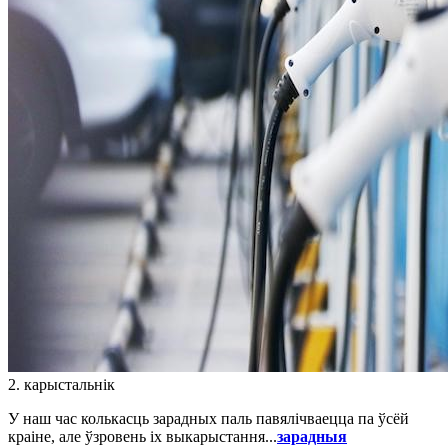
2. карыстальнік
У наш час колькасць зарадных паль павялічваецца па ўсёй
краіне, але ўзровень іх выкарыстання...
зарадныя