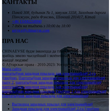
КАНТАКТЫ
Пакой 308, будынак № 1, завулак 3358, Заходняя дарога
Пінчжуан, раён Фэнсянь, Шанхай 201417, Кітай
+86 15000258990
7 дзён на тыдзень з 10:00 да 18:00
service@chinaevse.com
ПРА НАС
CHINAEVSE будзе імкнецца да тэхналагічных інавацый, каб
зрабіць зямлю чысцейшай і зялёнейшай, прынесці лепшае
жыццё людзям!
© Аўтарскае права - 2010-2023: Усе правы абаронены.
Мапа сайта
партатыўная зарадная прылада для электрамабіляў 2-га
ўзроўню
,
Партатыўная зарадная прылада для электрамабіляў
тыпу 2
,
партатыўная зарадная прылада для электрамабіляў
,
партатыўная зарадная прылада для электрамабіляў
,
партатыўная зарадная прылада ўзроўню 2 для электрамабіляў
,
Партатыўная зарадная прылада для электрамабіляў
,
Вытворца зарадных прылад для электрамабіляў
Зарадная прылада для электрамабіляў 2-га ўзроўню