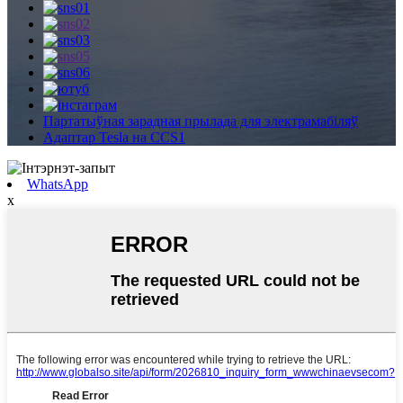
Партатыўная зарадная прылада для электрамабіляў
Адаптар Tesla на CCS1
WhatsApp
x